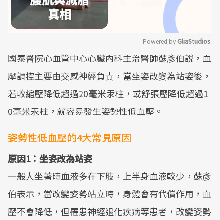
Powered by 
GliaStudios
國泰醫院心血管中心心臟內科主治醫師蘇彥伯說，血
Mute
壓調控主要由交感神經負責，當坐姿改變為站姿後，
若收縮壓降低超過20毫米汞柱，或舒張壓降低超過1
0毫米汞柱，就容易發生姿勢性低血壓。
姿勢性低血壓的4大常見原因
原因1：坐姿改為站姿
一般人坐著時血液多在下肢，上半身血液較少，蘇彥
伯表示，當改變姿勢站立時，身體會有代償作用，血
壓不會降低，但罹患神經退化疾病等患者，改變姿勢