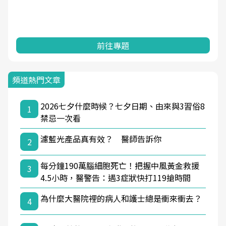
前往專題
頻道熱門文章
2026七夕什麼時候？七夕日期、由來與3習俗8
1
禁忌一次看
濾藍光產品真有效？ 醫師告訴你
2
每分鐘190萬腦細胞死亡！把握中風黃金救援
3
4.5小時，醫警告：遇3症狀快打119搶時間
為什麼大醫院裡的病人和護士總是衝來衝去？
4