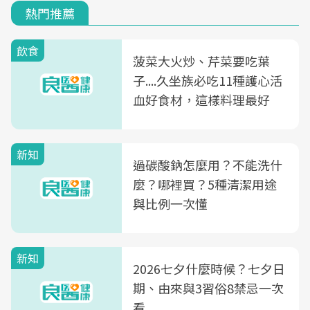
熱門推薦
飲食
菠菜大火炒、芹菜要吃葉
子....久坐族必吃11種護心活
血好食材，這樣料理最好
新知
過碳酸鈉怎麼用？不能洗什
麼？哪裡買？5種清潔用途
與比例一次懂
新知
2026七夕什麼時候？七夕日
期、由來與3習俗8禁忌一次
看