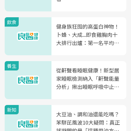
飲食
健身族狂囤的高蛋白神物！
卜蜂、大成...即食雞胸肉十
大排行出爐：第一名平均一
片不到50元
養生
從鼾聲看睡眠健康！新型居
家睡眠檢測納入「鼾聲能量
分析」揪出睡眠呼吸中止症
風險
新知
大豆油、調和油還能吃嗎？
苯駢芘風波10大疑問：真正
該避開的是「這種用油方