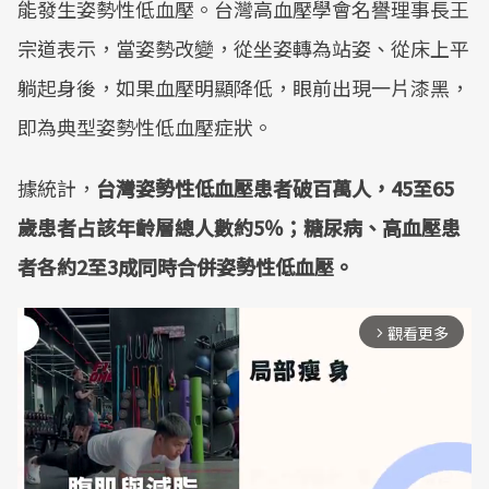
能發生姿勢性低血壓。台灣高血壓學會名譽理事長王
宗道表示，當姿勢改變，從坐姿轉為站姿、從床上平
躺起身後，如果血壓明顯降低，眼前出現一片漆黑，
即為典型姿勢性低血壓症狀。
據統計，
台灣姿勢性低血壓患者破百萬人，45至65
歲患者占該年齡層總人數約5％；糖尿病、高血壓患
者各約2至3成同時合併姿勢性低血壓。
觀看更多
arrow_forward_ios