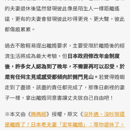
的夫妻退休後猛然發現彼此像是陌生人一樣距離遙
遠，更有的夫妻會發現彼此吵得更兇、更大聲，彼此
都傷痕累累。
過去不敢輕易提出離婚要求，主要受限於離婚後的經
濟生活將成為最大考驗，但
日本政府修改年金制度
後，許多女人認為到了晚年，不需要再可以忍受，於
是有任何主見或感受都傾向於開門見山。
若覺得婚姻
走到了盡頭、該盡的責任都完成了，那像日劇裡的妻
子一樣，拿出離婚同意書讓丈夫放自己自由吧！
※本文由《
媽媽經
》授權，原文《
沒外遇、沒吵架還
是離婚了！日本老夫妻「定年離婚」：等你退休了，