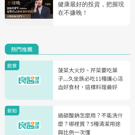
熱門推薦
飲食
菠菜大火炒、芹菜要吃葉
子....久坐族必吃11種護心活
血好食材，這樣料理最好
新知
過碳酸鈉怎麼用？不能洗什
麼？哪裡買？5種清潔用途
與比例一次懂