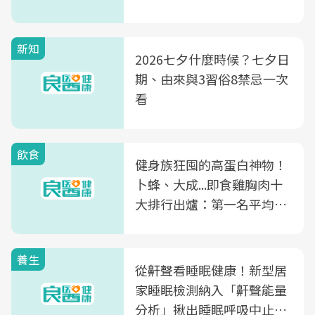
新知
2026七夕什麼時候？七夕日
期、由來與3習俗8禁忌一次
看
飲食
健身族狂囤的高蛋白神物！
卜蜂、大成...即食雞胸肉十
大排行出爐：第一名平均一
片不到50元
養生
從鼾聲看睡眠健康！新型居
家睡眠檢測納入「鼾聲能量
分析」揪出睡眠呼吸中止症