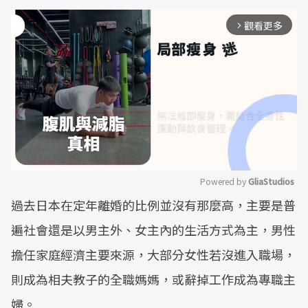
觀看更多
arrow_forward_ios
Powered by 
GliaStudios
過去日本在定年離婚的比例並沒有那麼高，主要是普
Mute
遍社會還是以男主外、女主內的生活方式為主，男性
擔任家庭經濟主要來源，大部分女性若沒進入職場，
則成為相夫教子的全職媽媽，或辭掉工作成為專職主
婦。