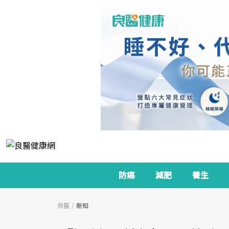
防癌
減肥
養生
良醫
新知