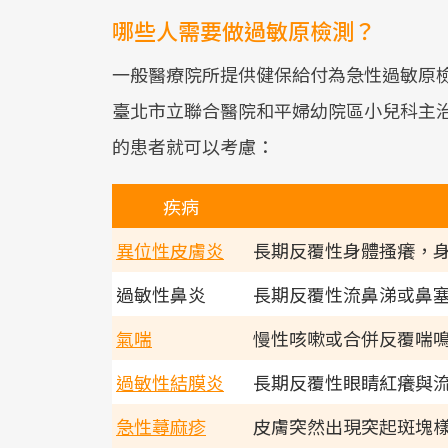
哪些人需要做過敏原檢測？
一般醫療院所提供健保給付為急性過敏原
臺北市立聯合醫院和平婦幼院區小兒科主
的患者就可以考慮：
疾病
異位性皮膚炎
長期反覆性身體搔癢，
過敏性鼻炎
長期反覆性流鼻涕或鼻
氣喘
慢性咳嗽或合併反覆喘
過敏性結膜炎
長期反覆性眼睛紅癢與
急性蕁麻疹
皮膚突然出現突起斑塊