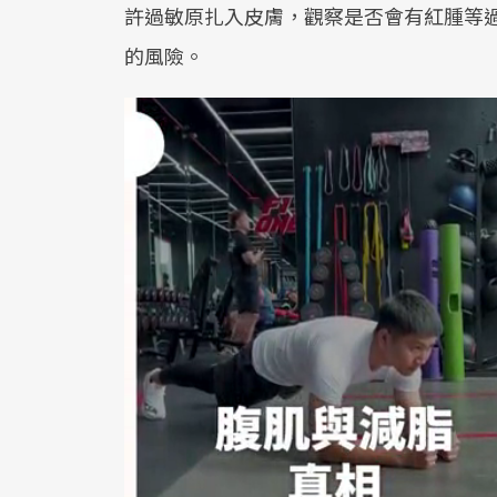
許過敏原扎入皮膚，觀察是否會有紅腫等過敏反
的風險。