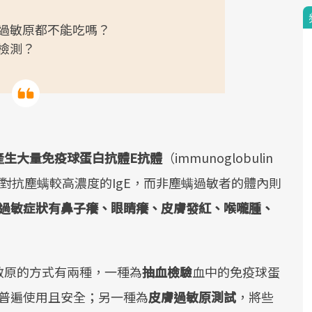
物過敏原都不能吃嗎？
檢測？
產生大量免疫球蛋白抗體E抗體
（immunoglobulin
產生對抗塵螨較高濃度的IgE，而非塵螨過敏者的體內則
過敏症狀有鼻子癢、眼睛癢、皮膚發紅、喉嚨腫、
敏原的方式有兩種，一種為
抽血檢驗
血中的免疫球蛋
，普遍使用且安全；另一種為
皮膚過敏原測試
，將些