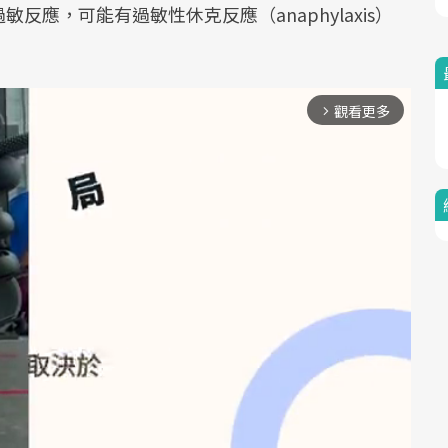
應，可能有過敏性休克反應（anaphylaxis）
觀看更多
arrow_forward_ios