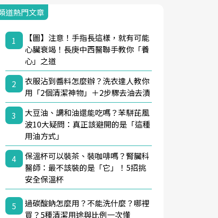
頻道熱門文章
【圖】注意！手指長這樣，就有可能
1
心臟衰竭！長庚中西醫聯手教你「養
心」之道
衣服沾到醬料怎麼辦？洗衣達人教你
2
用「2個清潔神物」＋2步驟去油去漬
大豆油、調和油還能吃嗎？苯駢芘風
3
波10大疑問：真正該避開的是「這種
用油方式」
保溫杯可以裝茶、裝咖啡嗎？腎臟科
4
醫師：最不該裝的是「它」！5招挑
安全保溫杯
過碳酸鈉怎麼用？不能洗什麼？哪裡
5
買？5種清潔用途與比例一次懂