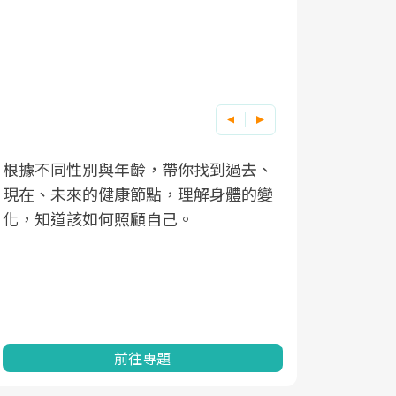
根據不同性別與年齡，帶你找到過去、
因應超高齡
現在、未來的健康節點，理解身體的變
「2025
化，知道該如何照顧自己。
康促進為目
民眾健康的
查、數據分
一起成為台
前往專題