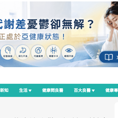
新知
生活
健康問良醫
百大良醫
健康
良醫生活祭
我與健康韌性的距離