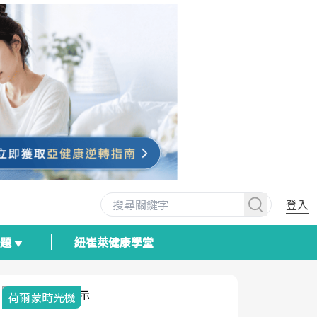
登入
專題
紐崔萊健康學堂
荷爾蒙時光機
2025健檢