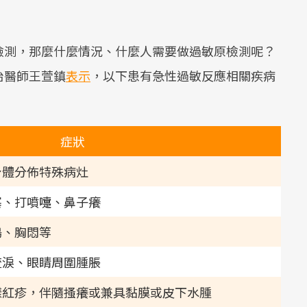
檢測，那麼什麼情況、什麼人需要做過敏原檢測呢？
治醫師王萱鎮
表示
，以下患有急性過敏反應相關疾病
症狀
身體分佈特殊病灶
塞、打噴嚏、鼻子癢
鳴、胸悶等
流淚、眼睛周圍腫脹
樣紅疹，伴隨搔癢或兼具黏膜或皮下水腫