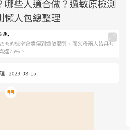
？哪些人適合做？過敏原檢測
測懶人包總整理
25%的機率會遺傳到過敏體質，而父母兩人皆具有
高達75%。
面對超高齡社會的浪潮，台灣正在快速
2025年，就到良醫生活祭體驗「一站式
良醫健康網從「換季的身體變化」出
邁向「健康照護」的新時代。隨著國家
健康新生活」，從講座、體驗到運動，
發，透過醫學觀點與日常感受的對話，
政策如「健康台灣推動委員會」與「長
全面啟動你的健康革命！
建立對亞健康的認知，進而引導實際的
整理
2023-08-15
照3.0」的推進，「預防醫學」已成全民
改善行動。
關注的核心議題。然而，健檢不只是醫
療院所的服務，更是民眾了解自身健康
狀況、啟動健康管理的重要起點。
前往專題
前往專題
前往專題