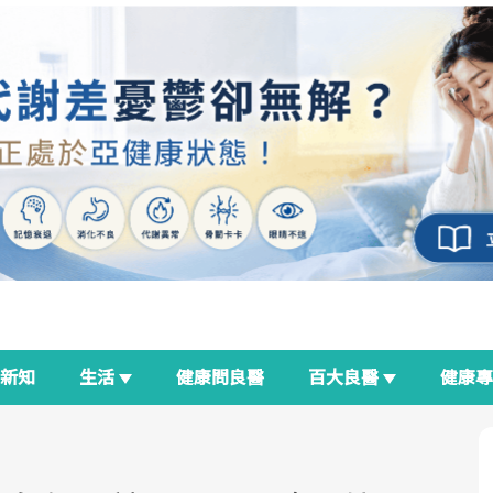
新知
生活
健康問良醫
百大良醫
健康
良醫生活祭
我與健康韌性的距離