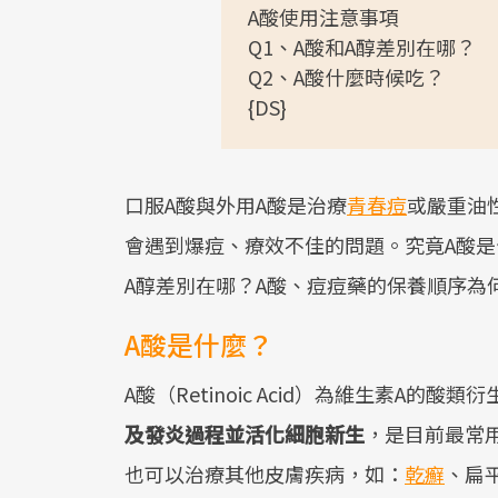
A酸使用注意事項
Q1、A酸和A醇差別在哪？
Q2、A酸什麼時候吃？
{DS}
口服A酸與外用A酸是治療
青春痘
或嚴重油
會遇到爆痘、療效不佳的問題。究竟A酸是
A醇差別在哪？A酸、痘痘藥的保養順序為
A酸是什麼？
A酸（Retinoic Acid）為維生素A的
及發炎過程並活化細胞新生
，是目前最常
也可以治療其他皮膚疾病，如：
乾癬
、扁