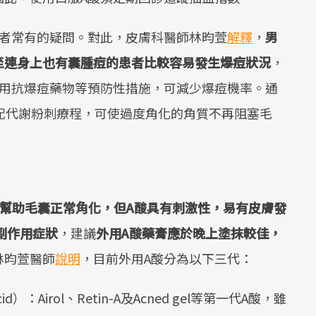
患者常有的疑問。對此，皮膚科醫師林昀萱
解釋
，
男
至連身上也有囊腫痘的患者比較容易發生爆痘狀況
，
使用抗爆痘藥物等預防性措施，可減少爆痘機率。通
配代謝粉刺療程，可使過度角化的角質不再阻塞毛
幫助毛囊正常角化，但A酸具有刺激性，易有皮膚發
副作用症狀
，建議
外用A酸藥膏應於晚上塗抹較佳，
林昀萱醫師
說明
，目前外用A酸分為以下三代：
ic acid）：Airol、Retin-A及Acned gel等第一代A酸，雖