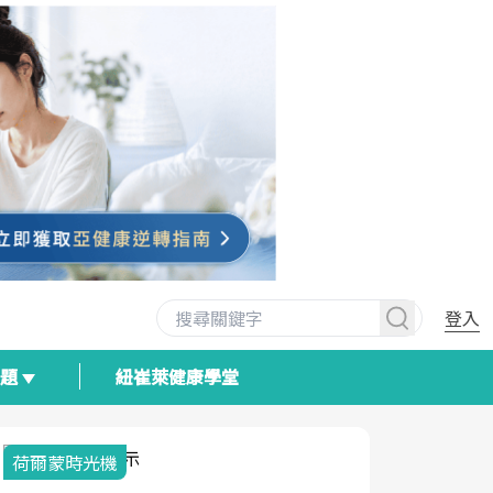
登入
專題
紐崔萊健康學堂
荷爾蒙時光機
2025健檢