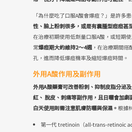
「為什麼吃了口服A酸會爆痘？」是許多
性、臉上粉刺很多，或是有囊腫型痘痘甚
在治療初期使用低劑量口服A酸，或短期
常
爆痘期大約維持2～4週
，在治療期間搭
孔，進而降低爆痘機率及縮短爆痘時間。
外用A酸作用及副作用
外用A酸藥膏可改善粉刺、抑制皮脂分泌及
紅、 脫皮、刺痛等副作用，且日曬會加劇
白天使用則需注意肌膚防曬與保濕。
根據
第一代 tretinoin（all-trans-retino