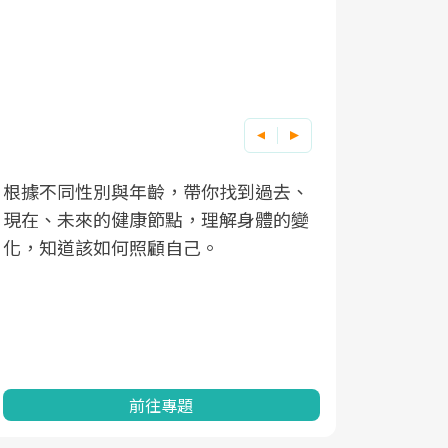
根據不同性別與年齡，帶你找到過去、
因應超高齡
現在、未來的健康節點，理解身體的變
「2025
化，知道該如何照顧自己。
康促進為目
民眾健康的
查、數據分
一起成為台
前往專題