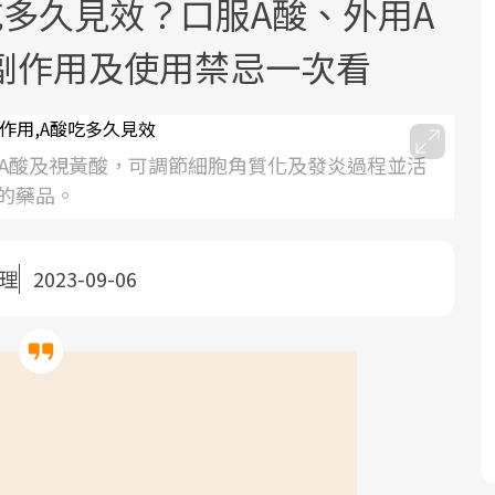
多久見效？口服A酸、外用A
副作用及使用禁忌一次看
命A酸及視黃酸，可調節細胞角質化及發炎過程並活
的藥品。
面對超高齡社會的浪潮，台灣正在快速
2025年，就到良醫生活祭體驗「一站式
良醫健康網從「換季的身體變化」出
邁向「健康照護」的新時代。隨著國家
健康新生活」，從講座、體驗到運動，
發，透過醫學觀點與日常感受的對話，
政策如「健康台灣推動委員會」與「長
全面啟動你的健康革命！
建立對亞健康的認知，進而引導實際的
整理
2023-09-06
照3.0」的推進，「預防醫學」已成全民
改善行動。
關注的核心議題。然而，健檢不只是醫
療院所的服務，更是民眾了解自身健康
狀況、啟動健康管理的重要起點。
前往專題
前往專題
前往專題