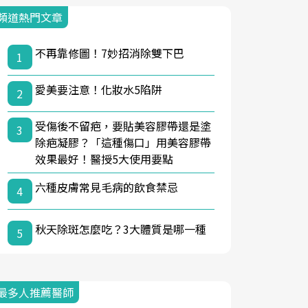
頻道熱門文章
不再靠修圖！7妙招消除雙下巴
1
愛美要注意！化妝水5陷阱
2
受傷後不留疤，要貼美容膠帶還是塗
3
除疤凝膠？「這種傷口」用美容膠帶
效果最好！醫授5大使用要點
六種皮膚常見毛病的飲食禁忌
4
秋天除斑怎麼吃？3大體質是哪一種
5
最多人推薦醫師