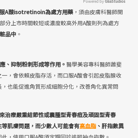
Powered by 
GliaStudios
服A酸isotretinoin為處方用藥
，須由皮膚科醫師開
Mute
部分上市時間較短或濃度較高外用A酸則列為處方
化粧品中
。
反應、抑制粉刺形成等作用。
醫學美容專科醫師蕭斐
之一，會依賴皮脂存活，而口服A酸會引起皮脂腺收
長，也能促進角質形成細胞分化，改善角化異常問
來治療嚴重結節性或囊腫型青春痘及頑固型青春
生等肌膚問題，而少數人可能會有
高血脂
、肝指數異
因此，使用口服A酸須定期回診追蹤抽血指數。