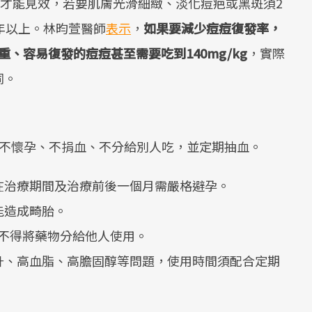
週才能見效，若要肌膚光滑細緻、淡化痘疤或黑斑須2
年以上。林昀萱醫師
表示
，
如果要減少痘痘復發率，
嚴重、容易復發的痘痘甚至需要吃到140mg/kg
，實際
同。
，不懷孕、不捐血、不分給別人吃，並定期抽血。
在治療期間及治療前後一個月需嚴格避孕。
能造成畸胎。
不得將藥物分給他人使用。
升、高血脂、高膽固醇等問題，使用時間須配合定期