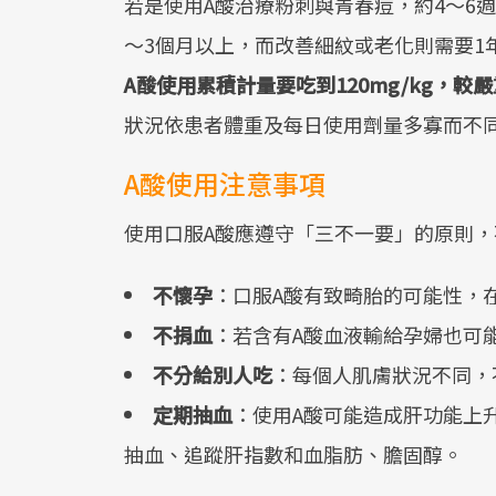
若是使用A酸治療粉刺與青春痘，約4～6
～3個月以上，而改善細紋或老化則需要1
A酸使用累積計量要吃到120mg/kg，較
狀況依患者體重及每日使用劑量多寡而不
A酸使用注意事項
使用口服A酸應遵守「三不一要」的原則
不懷孕
：口服A酸有致畸胎的可能性，
不捐血
：若含有A酸血液輸給孕婦也可
不分給別人吃
：每個人肌膚狀況不同，
定期抽血
：使用A酸可能造成肝功能上
抽血、追蹤肝指數和血脂肪、膽固醇。