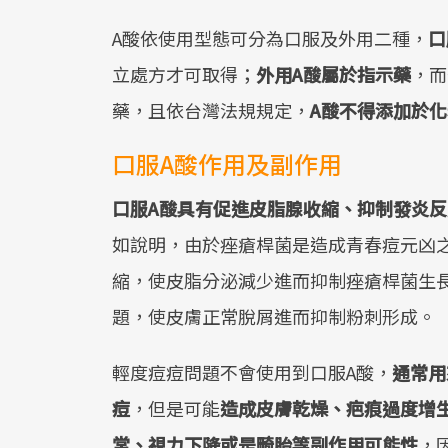
A酸依使用型態可分為口服及外用二種，
口
立處方才可取得；
外用A酸屬於指示藥
，而
藥，且依台灣法規規定，
A酸不得添加於
口服A酸作用及副作用
口服A酸具有促進皮脂腺收縮、抑制發炎
如說明，由於痤瘡桿菌是造成青春痘元凶
縮，使皮脂分泌減少進而抑制痤瘡桿菌生
題，使皮膚正常脫屑進而抑制粉刺形成。
輕度痘痘問題不會使用到口服A酸，
通常用
痘
，但是可能
造成皮膚乾燥、疤痕過度增
常、視力下降或是畸胎等副作用可能性
，