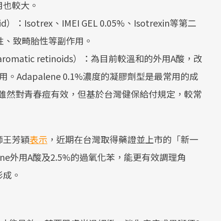
用也較大。
 acid）：Isotrex、IMEI GEL 0.05%、Isotrexin等第二
性、致畸胎性等副作用。
olyaromatic retinoids）：為目前較溫和的外用A酸，改
Adapalene 0.1%濃度的凝膠劑型是最常用的成
ene雖然對青春痘有效，但基於台灣健保給付規定，較常
師王芳穎
表示
，近期在台灣取得藥證並上市的「新一
lene外用A酸及2.5%的過氧化苯，能更有效調理角
形成。