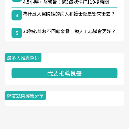
4.5小時，醫警告：遇3症狀快打119搶時間
為什麼大醫院裡的病人和護士總是衝來衝去？
4
30強心針救不回郭金發！換人工心臟會更好？
5
最多人推薦醫師
我要推薦良醫
網友就醫經驗分享