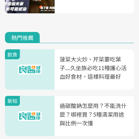
熱門推薦
飲食
菠菜大火炒、芹菜要吃葉
子....久坐族必吃11種護心活
血好食材，這樣料理最好
新知
過碳酸鈉怎麼用？不能洗什
麼？哪裡買？5種清潔用途
與比例一次懂