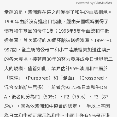
Powered by 
GliaStudios
幸運的是，澳洲趕在這之前獲得了和牛的血脈相承。
Mute
1990年由於沒有進出口協議，經由美國輾轉獲得了
懷有和牛基因的母牛1隻；1993年5隻全血統和牛抵
達美國，首次繁衍的20個胚胎被送達澳洲。1994～1
997間，全血統的公母牛和小牛陸續經美加送往澳洲
的各大農場，接著用30年的努力發展成今日世界第二
大的規模。儘管如此，業界估計95%澳洲和牛屬於
「純種」（Purebred）和「混血」（Crossbred，
混合安格斯牛居多），前者含93.75%日本和牛DN
A，後者則分為F1（50%）、F2（75％）、F3（87.
5%），因為依澳洲和牛協會的認定，一半以上基因
為日本和牛就可標示為和牛。市面上僅有5%是正港