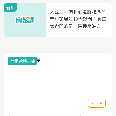
新知
大豆油、調和油還能吃嗎？
苯駢芘風波10大疑問：真正
該避開的是「這種用油方
式」
荷爾蒙時光機