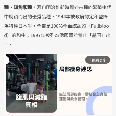
種、短角和種
，源自明治維新時與外來種的繁殖後代
中脫穎而出的優秀品種，1944年被政府認定和登錄
為特種日本牛，全部是100%全血統認證（Fullbloo
d）的和牛；1997年被列為活國寶並禁止「基因」出
口。
觀看更多
arrow_forward_ios