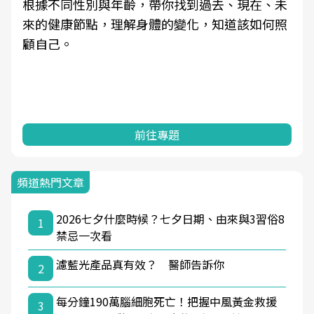
根據不同性別與年齡，帶你找到過去、現在、未
來的健康節點，理解身體的變化，知道該如何照
顧自己。
前往專題
頻道熱門文章
2026七夕什麼時候？七夕日期、由來與3習俗8
1
禁忌一次看
濾藍光產品真有效？ 醫師告訴你
2
每分鐘190萬腦細胞死亡！把握中風黃金救援
3