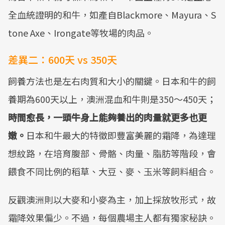
全血統證明的和牛，如產自Blackmore、Mayura、S
tone Axe、Irongate等牧場的肉品。
差異二：600天 vs 350天
飼養方法也是左右肉質和大小的關鍵。日本和牛的飼
養期為600天以上，澳洲混血和牛則是350～450天；
時間愈長，一頭牛身上能夠養出的肉量就更多也更
嫩。
日本和牛最大的特徵即豐富美麗的霜降，為達理
想紋路，在培育腹部、骨骼、肉量、脂肪等階段，會
餵食不同比例的稻草、大豆、麥、玉米等飼料組合。
反觀澳洲則以大麥和小麥為主，加上採放牧形式，故
霜降效果偏少。不過，每個農場主人都有獨家秘訣。