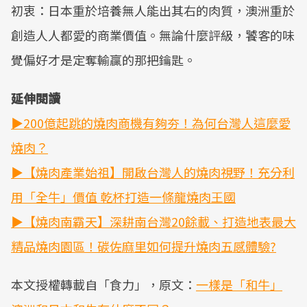
初衷：日本重於培養無人能出其右的肉質，澳洲重於
創造人人都愛的商業價值。無論什麼評級，饕客的味
覺偏好才是定奪輸贏的那把鑰匙。
延伸閱讀
▶200億起跳的燒肉商機有夠夯！為何台灣人這麼愛
燒肉？
▶【燒肉產業始祖】開啟台灣人的燒肉視野！充分利
用「全牛」價值 乾杯打造一條龍燒肉王國
▶【燒肉南霸天】深耕南台灣20餘載、打造地表最大
精品燒肉園區！碳佐麻里如何提升燒肉五感體驗?
本文授權轉載自「食力」，原文：
一樣是「和牛」