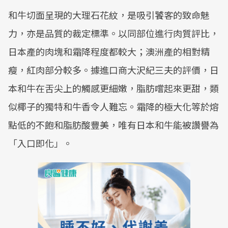
和牛切面呈現的大理石花紋，是吸引饕客的致命魅
力，亦是品質的裁定標準。以同部位進行肉質評比，
日本產的肉塊和霜降程度都較大；澳洲產的相對精
瘦，紅肉部分較多。據進口商大沢紀三夫的評價，日
本和牛在舌尖上的觸感更細嫩，脂肪嚐起來更甜，類
似椰子的獨特和牛香令人難忘。霜降的極大化等於熔
點低的不飽和脂肪酸豐美，唯有日本和牛能被讚譽為
「入口即化」。