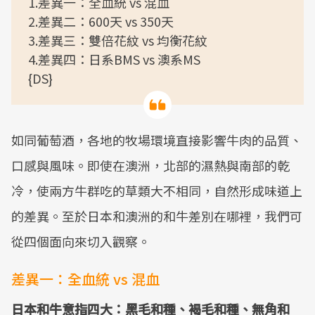
1.差異一：全血統 vs 混血
2.差異二：600天 vs 350天
3.差異三：雙倍花紋 vs 均衡花紋
4.差異四：日系BMS vs 澳系MS
{DS}
如同葡萄酒，各地的牧場環境直接影響牛肉的品質、
口感與風味。即使在澳洲，北部的濕熱與南部的乾
冷，使兩方牛群吃的草類大不相同，自然形成味道上
的差異。至於日本和澳洲的和牛差別在哪裡，我們可
從四個面向來切入觀察。
差異一：全血統 vs 混血
日本和牛意指四大：黑毛和種、褐毛和種、無角和