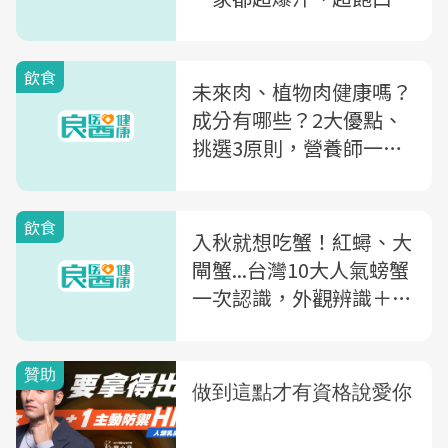
這家是「金馬影后」林青
霞愛店
飲食
未來肉、植物肉健康嗎？
成分有哪些？2大優點、
挑選3原則，營養師一次
解析
飲食
入秋就想吃蟹！紅蟳、大
閘蟹...台灣10大人氣螃蟹
一次認識，外觀辨識＋料
理搭配不踩雷