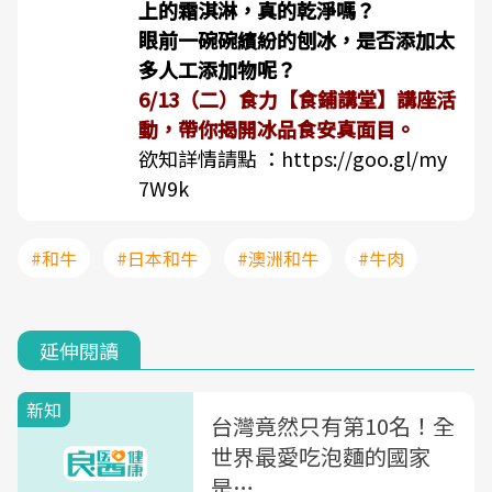
上的霜淇淋，真的乾淨嗎？
眼前一碗碗繽紛的刨冰，是否添加太
多人工添加物呢？
6/13（二）食力【食鋪講堂】講座活
動，帶你揭開冰品食安真面目。
欲知詳情請點 ：
https://goo.gl/my
7W9k
#和牛
#日本和牛
#澳洲和牛
#牛肉
延伸閱讀
新知
台灣竟然只有第10名！全
世界最愛吃泡麵的國家
是…