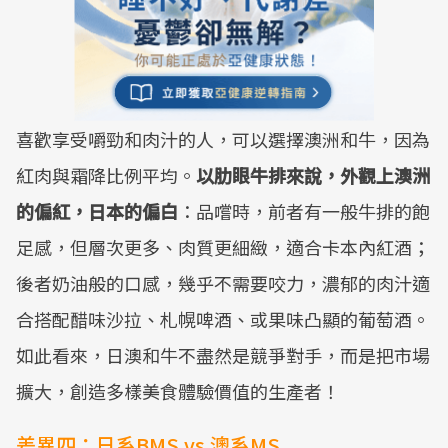
喜歡享受嚼勁和肉汁的人，可以選擇澳洲和牛，因為
紅肉與霜降比例平均。
以肋眼牛排來說，外觀上澳洲
的偏紅，日本的偏白
：品嚐時，前者有一般牛排的飽
足感，但層次更多、肉質更細緻，適合卡本內紅酒；
後者奶油般的口感，幾乎不需要咬力，濃郁的肉汁適
合搭配醋味沙拉、札幌啤酒、或果味凸顯的葡萄酒。
如此看來，日澳和牛不盡然是競爭對手，而是把市場
擴大，創造多樣美食體驗價值的生產者！
差異四：日系BMS vs 澳系MS