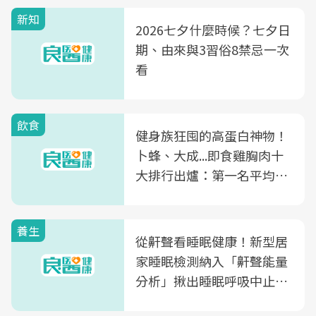
新知
2026七夕什麼時候？七夕日
期、由來與3習俗8禁忌一次
看
飲食
健身族狂囤的高蛋白神物！
卜蜂、大成...即食雞胸肉十
大排行出爐：第一名平均一
片不到50元
養生
從鼾聲看睡眠健康！新型居
家睡眠檢測納入「鼾聲能量
分析」揪出睡眠呼吸中止症
風險