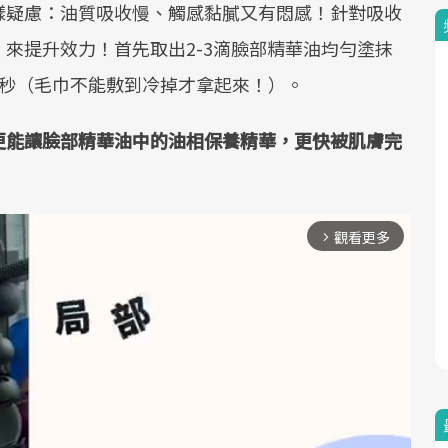
樣疑慮：油質吸收慢、觸感黏膩又有悶感！針對吸收
來提升效力！首先取出2-3滴臉部精華油均勻塗抹
0 秒（毛巾不能敷到冷掉才拿起來！）。
更能讓臉部精華油中的油相保養精華，更快被肌膚完
觀看更多
arrow_forward_ios