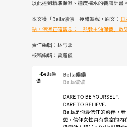
以此達到精準保濕、適度補水的養膚計畫
本文獲「Bella儂儂」授權轉載，原文：
日
點，保濕正確觀念：「熱敷＋油保養」效
責任編輯：林勻熙
核稿編輯：曾耀儀
Bella儂儂
Bella儂儂
DARE TO BE YOURSELF.
DARE TO BELIEVE.
Bella是你最信任的夥伴
想，信仰女性具有豐富的內
汲營他人眼光。Bella鼓