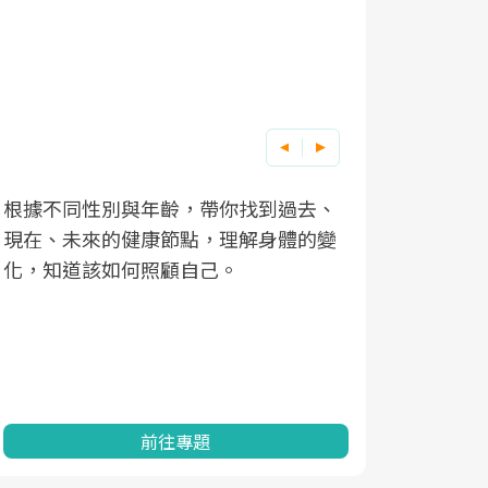
根據不同性別與年齡，帶你找到過去、
因應超高齡
現在、未來的健康節點，理解身體的變
「2025
化，知道該如何照顧自己。
康促進為目
民眾健康的
查、數據分
一起成為台
前往專題