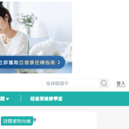
登入
專題
紐崔萊健康學堂
荷爾蒙時光機
2025健檢