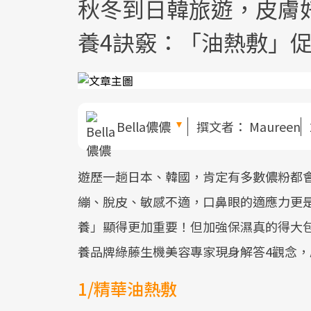
秋冬到日韓旅遊，皮膚
養4訣竅：「油熱敷」
Bella儂儂
撰文者：
Maureen
遊歷一趟日本、韓國，肯定有多數儂粉都
繃、脫皮、敏感不適，口鼻眼的適應力更
養」顯得更加重要！但加強保濕真的得大
養品牌綠藤生機美容專家現身解答4觀念，
1/精華油熱敷