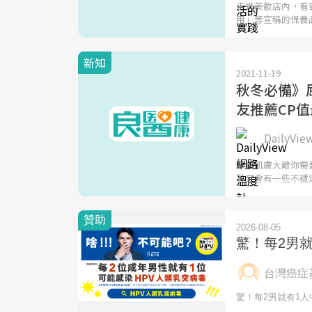
走進美妝店內，看
用」等宣稱的保養
新知
2021-11-19
秋冬必備》屈
友推薦CP值最
DailyV
擊退肌膚大敵你需
甚至會有一些不穩