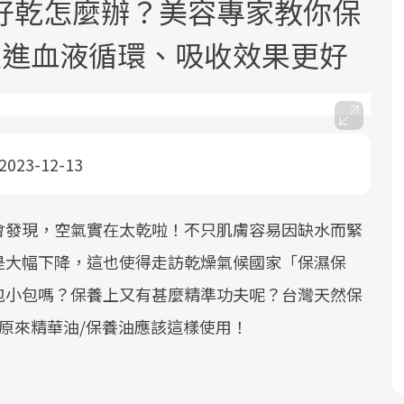
好乾怎麼辦？美容專家教你保
促進血液循環、吸收效果更好
2023-12-13
面對超高齡社會的浪潮，台灣正在快速
2025年，就到良醫生活祭體驗「一站式
良醫健康網從「換季的身體變化」出
邁向「健康照護」的新時代。隨著國家
健康新生活」，從講座、體驗到運動，
發，透過醫學觀點與日常感受的對話，
政策如「健康台灣推動委員會」與「長
全面啟動你的健康革命！
建立對亞健康的認知，進而引導實際的
會發現，空氣實在太乾啦！不只肌膚容易因缺水而緊
照3.0」的推進，「預防醫學」已成全民
改善行動。
是大幅下降，這也使得走訪乾燥氣候國家「保濕保
關注的核心議題。然而，健檢不只是醫
包小包嗎？保養上又有甚麼精準功夫呢？台灣天然保
療院所的服務，更是民眾了解自身健康
狀況、啟動健康管理的重要起點。
原來精華油/保養油應該這樣使用！
前往專題
前往專題
前往專題