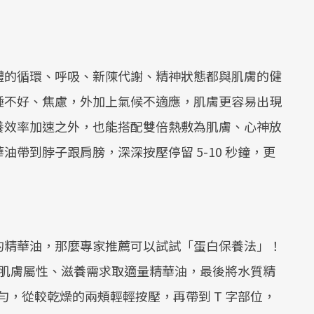
體的循環、呼吸、新陳代謝、精神狀態都與肌膚的健
睡不好、焦慮，外加上氣候不適應，肌膚更容易出現
養效率加速之外，也能搭配雙倍熱敷為肌膚、心神放
帶到脖子跟肩膀，深深按壓停留 5-10 秒鐘，更
的精華油，那麼專家推薦可以試試「蛋白保養法」！
據肌膚屬性、滋養需求取適量精華油，最後將水質精
勻，從較乾燥的兩頰輕輕按壓，再帶到 T 字部位，