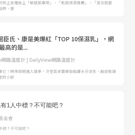
到架上各種放上「敏感肌專用」、「乾肌保濕推薦」、「混合肌愛
品時，是
臣氏、康是美爆紅「TOP 10保濕乳」，網
高的是...
iew網路溫度計 | DailyView網路溫度計
要它！時序即將進入換季，冷空氣來襲導致肌膚水分流失，臉部乾燥
定的小狀