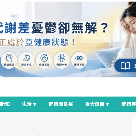
新知
生活
健康問良醫
百大良醫
健康
良醫生活祭
我與健康韌性的距離