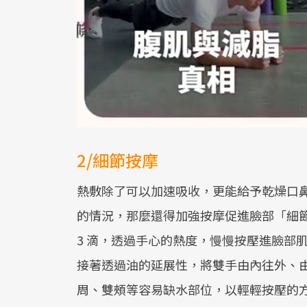
2/細節按摩
熱敷除了可以加速吸收，更能給予乾燥口
的情況，那麼還得加強按摩促進臉部「細節
3 滴，透過手心的熱度，慢慢按壓進臉部
接著透過油的延展性，將雙手由內往外、
周、雙頰等容易缺水部位，以輕輕按壓