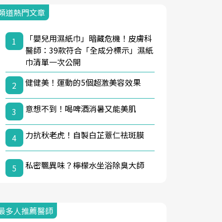
頻道熱門文章
「嬰兒用濕紙巾」暗藏危機！皮膚科
1
醫師：39款符合「全成分標示」濕紙
巾清單一次公開
健健美！運動的5個超激美容效果
2
意想不到！喝啤酒消暑又能美肌
3
力抗秋老虎！自製白芷薏仁祛斑膜
4
私密飄異味？檸檬水坐浴除臭大師
5
最多人推薦醫師