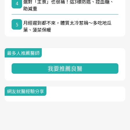
選對「主食」也很補！這3樣防癌、控血糖、
4
助減重
月經遲到都不來，體質太冷惹禍〜多吃地瓜
5
葉、菠菜保暖
最多人推薦醫師
我要推薦良醫
網友就醫經驗分享