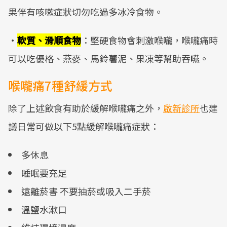
果伴有咳嗽症狀切勿吃過多冰冷食物。
·
軟質、滑順食物
：堅硬食物會刺激喉嚨，喉嚨痛時
可以吃優格、燕麥、馬鈴薯泥、果凍等幫助吞嚥。
喉嚨痛7種舒緩方式
除了上述飲食有助於緩解喉嚨痛之外，
啟新診所
也建
議日常可做以下5點緩解喉嚨痛症狀：
多休息
睡眠要充足
遠離菸害 不要抽菸或吸入二手菸
溫鹽水漱口