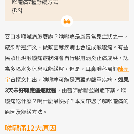
喉嚨痛7種舒緩方式
{DS}
吞口水喉嚨痛怎麼辦？喉嚨痛是感冒常見症狀之一，
感染新冠肺炎、黴漿菌等疾病也會造成喉嚨痛。有些
民眾出現喉嚨痛症狀時會自行服用消炎止痛成藥，認
為多喝水多休息就能緩解，但是，耳鼻喉科醫師
陳亮
宇
曾撰文指出，喉嚨痛可能是潛藏的嚴重疾病，
如果
3天未好轉應儘速就醫
，由醫師診斷並對症下藥。喉
嚨痛吃什麼？喝什麼最快好？本文帶您了解喉嚨痛的
原因及舒緩方法。
喉嚨痛12大原因