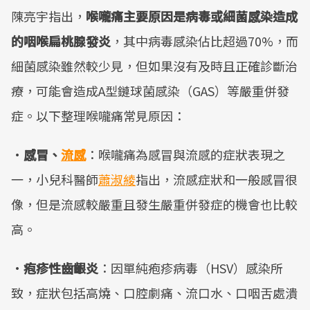
陳亮宇指出，
喉嚨痛主要原因是病毒或細菌感染造成
的咽喉扁桃腺發炎
，其中病毒感染佔比超過70%，而
細菌感染雖然較少見，但如果沒有及時且正確診斷治
療，可能會造成A型鏈球菌感染（GAS）等嚴重併發
症。以下整理喉嚨痛常見原因：
·
感冒、
流感
：喉嚨痛為感冒與流感的症狀表現之
一，小兒科醫師
蕭淑綾
指出，流感症狀和一般感冒很
像，但是流感較嚴重且發生嚴重併發症的機會也比較
高。
·
疱疹性齒齦炎
：因單純疱疹病毒（HSV）感染所
致，症狀包括高燒、口腔劇痛、流口水、口咽舌處潰