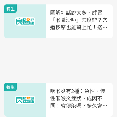
養生
圖解》話說太多、感冒
「喉嚨沙啞」怎麼辦？穴
道按摩也能幫上忙！搭配
建議食物清單加速康復
養生
咽喉炎有2種：急性、慢
性咽喉炎症狀、成因不
同！會傳染嗎？多久會
好？一文看懂