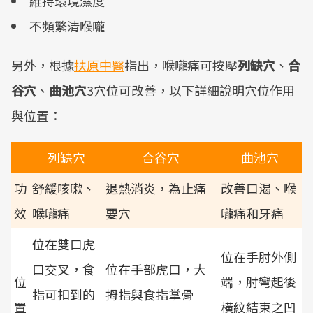
維持環境濕度
不頻繁清喉嚨
另外，根據
扶原中醫
指出，喉嚨痛可按壓
列缺穴
、
合
谷穴
、
曲池穴
3穴位可改善，以下詳細說明穴位作用
與位置：
列缺穴
合谷穴
曲池穴
功
舒緩咳嗽、
退熱消炎，為止痛
改善口渴、喉
效
喉嚨痛
要穴
嚨痛和牙痛
位在雙口虎
位在手肘外側
口交叉，食
位在手部虎口，大
位
端，肘彎起後
指可扣到的
拇指與食指掌骨
置
橫紋結束之凹