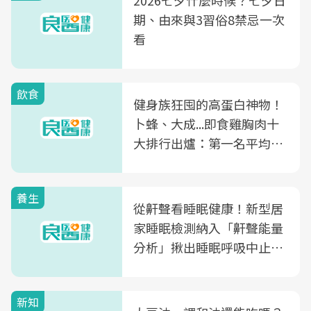
2026七夕什麼時候？七夕日
期、由來與3習俗8禁忌一次
看
飲食
健身族狂囤的高蛋白神物！
卜蜂、大成...即食雞胸肉十
大排行出爐：第一名平均一
片不到50元
養生
從鼾聲看睡眠健康！新型居
家睡眠檢測納入「鼾聲能量
分析」揪出睡眠呼吸中止症
風險
新知