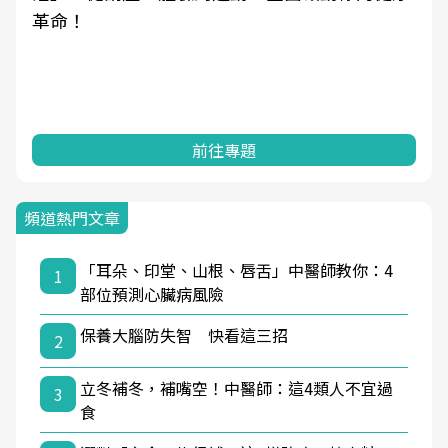
革命！
前往專題
頻道熱門文章
「耳朵、印堂、山根、唇舌」中醫師教你：4
1
部位預測心臟病風險
保養大腦防失智 快看這三招
2
立冬補冬，補嘴空！中醫師：這4類人不宜過
3
食