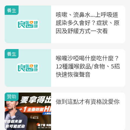
養生
咳嗽、流鼻水...上呼吸道
感染多久會好？症狀、原
因及舒緩方式一次看
養生
喉嚨沙啞喝什麼吃什麼？
12種護喉飲品/食物、5招
快速恢復聲音