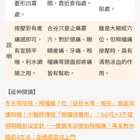
菱形凹窩
間，靠近食指處。
陷處。
處。
按壓到有痠
合谷穴是止痛要
雖是大腸經穴
痛感即可，
穴，對於頭痛、眼
位，但喉嚨痛
說
有宣肺平
睛痠痛、牙痛、喉
按壓時，具有
明
喘，利水調
嚨痛等頭面部疼痛
清熱涼血的作
腸之用。
皆有幫助。
用。
【延伸閱讀】
冬天咳咳咳、喉嚨痛？吃「這些水果、喝茶」竟能保
護喉嚨！中醫師傳授「喉嚨保養術」：5必吃+3不碰
明明睡前沒症狀，一覺醒來卻開始喉嚨痛？專家教你
睡前4方法：拒絕感冒找上門