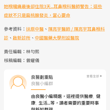
她喉嚨痛最後卻住院3天...耳鼻喉科醫師警告：這些
症狀不只是扁桃腺發炎，當心要命
參考資料：
扶原中醫
、
陳亮宇醫師 / 陳亮宇耳鼻喉科
診
、
啟新診所
、
中國醫藥大學附設醫院
責任編輯：林勻熙
核稿編輯：曾耀儀
查看全部
良醫劃重點
良醫小編群
由良醫小編精選，這裡提供醫療
健
、
康
生活...等，讀者需要的重要時事
、
與新知整理