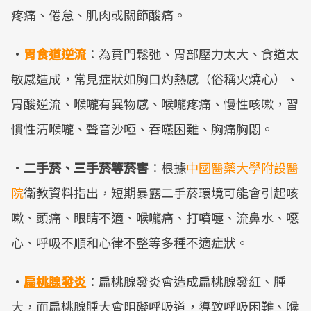
疼痛、倦怠、肌肉或關節酸痛。
·
胃食道逆流
：為賁門鬆弛、胃部壓力太大、食道太
敏感造成，常見症狀如胸口灼熱感（俗稱火燒心）、
胃酸逆流、喉嚨有異物感、喉嚨疼痛、慢性咳嗽，習
慣性清喉嚨、聲音沙啞、吞嚥困難、胸痛胸悶。
·
二手菸、三手菸等菸害
：根據
中國醫藥大學附設醫
院
衛教資料指出，短期暴露二手菸環境可能會引起咳
嗽、頭痛、眼睛不適、喉嚨痛、打噴嚏、流鼻水、噁
心、呼吸不順和心律不整等多種不適症狀。
·
扁桃腺發炎
：扁桃腺發炎會造成扁桃腺發紅、腫
大，而扁桃腺腫大會阻礙呼吸道，導致呼吸困難、喉