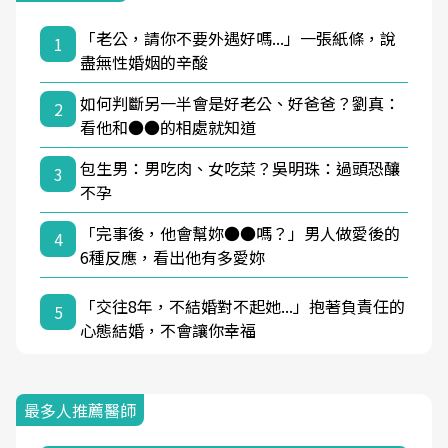
「老公，請你不要外遇好嗎...」一張紙條，說
1
盡無性婚姻的辛酸
如何判斷另一半會是好老公、好爸爸？劉真：
2
看他和●●的相處就知道
包生男：男吃肉、女吃菜？吳明珠：過頭恐釀
3
不孕
「完事後，他會幫妳●●嗎？」男人做愛後的
4
6種反應，看出他有多愛妳
「交往8年，不結婚對不起她...」抱著負責任的
5
心態結婚，不會讓你幸福
最多人推薦醫師