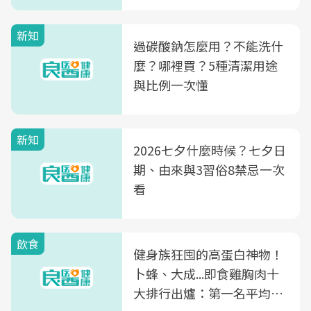
新知
過碳酸鈉怎麼用？不能洗什
麼？哪裡買？5種清潔用途
與比例一次懂
新知
2026七夕什麼時候？七夕日
期、由來與3習俗8禁忌一次
看
飲食
健身族狂囤的高蛋白神物！
卜蜂、大成...即食雞胸肉十
大排行出爐：第一名平均一