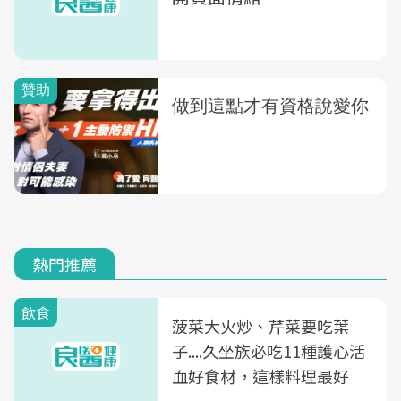
熱門推薦
飲食
菠菜大火炒、芹菜要吃葉
子....久坐族必吃11種護心活
血好食材，這樣料理最好