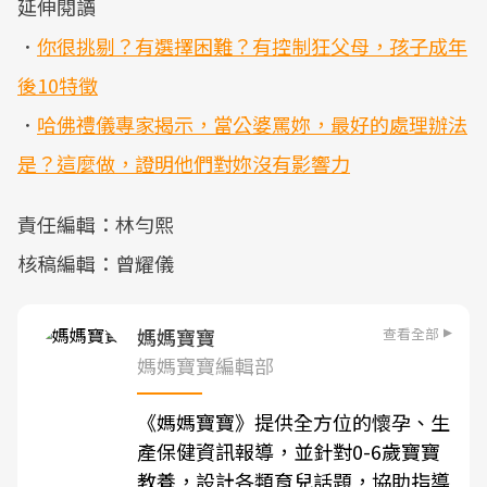
延伸閱讀
．
你很挑剔？有選擇困難？有控制狂父母，孩子成年
後10特徵
．
哈佛禮儀專家揭示，當公婆罵妳，最好的處理辦法
是？這麼做，證明他們對妳沒有影響力
責任編輯：林勻熙
核稿編輯：曾耀儀
查看全部
媽媽寶寶
媽媽寶寶編輯部
《媽媽寶寶》提供全方位的懷孕、生
產保健資訊報導，並針對0-6歲寶寶
教養，設計各類育兒話題，協助指導