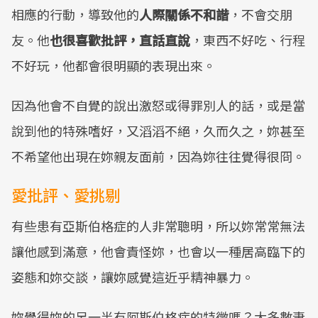
相應的行動，導致他的
人際關係不和諧
，不會交朋
友。他
也很喜歡批評，直話直說
，東西不好吃、行程
不好玩，他都會很明顯的表現出來。
因為他會不自覺的說出激怒或得罪別人的話，或是當
說到他的特殊嗜好，又滔滔不絕，久而久之，妳甚至
不希望他出現在妳親友面前，因為妳往往覺得很冏。
愛批評、愛挑剔
有些患有亞斯伯格症的人非常聰明，所以妳常常無法
讓他感到滿意，他會責怪妳，也會以一種居高臨下的
姿態和妳交談，讓妳感覺這近乎精神暴力。
妳覺得妳的另一半有阿斯伯格症的特徵嗎？大多數妻