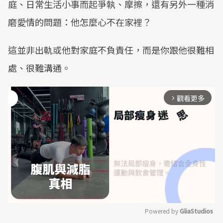
庭、日常生活小事而起爭執、摩擦，還有另外一種消
磨愛情的問題：他怎麼心不在家裡？
這並非出軌或他對家庭不負責任，而是你跟他很難相
處、很難溝通。
觀看更多
arrow_forward_ios
Powered by 
GliaStudios