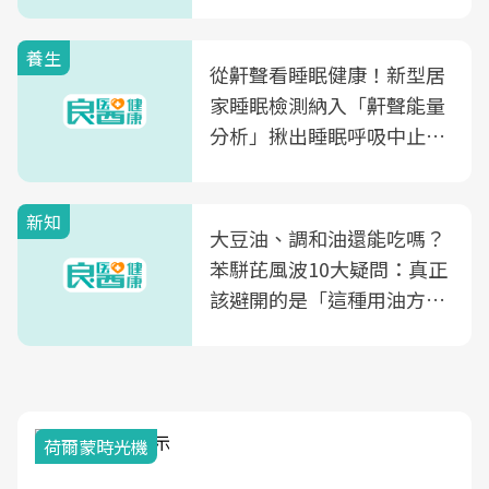
片不到50元
養生
從鼾聲看睡眠健康！新型居
家睡眠檢測納入「鼾聲能量
分析」揪出睡眠呼吸中止症
風險
新知
大豆油、調和油還能吃嗎？
苯駢芘風波10大疑問：真正
該避開的是「這種用油方
式」
荷爾蒙時光機