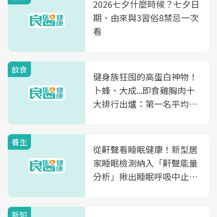
2026七夕什麼時候？七夕日
期、由來與3習俗8禁忌一次
看
飲食
健身族狂囤的高蛋白神物！
卜蜂、大成...即食雞胸肉十
大排行出爐：第一名平均一
片不到50元
養生
從鼾聲看睡眠健康！新型居
家睡眠檢測納入「鼾聲能量
分析」揪出睡眠呼吸中止症
風險
新知