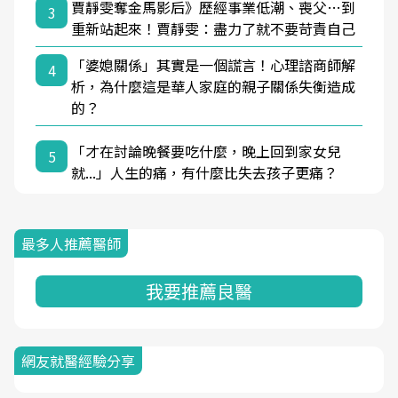
賈靜雯奪金馬影后》歷經事業低潮、喪父…到
3
重新站起來！賈靜雯：盡力了就不要苛責自己
「婆媳關係」其實是一個謊言！心理諮商師解
4
析，為什麼這是華人家庭的親子關係失衡造成
的？
「才在討論晚餐要吃什麼，晚上回到家女兒
5
就...」人生的痛，有什麼比失去孩子更痛？
最多人推薦醫師
我要推薦良醫
網友就醫經驗分享