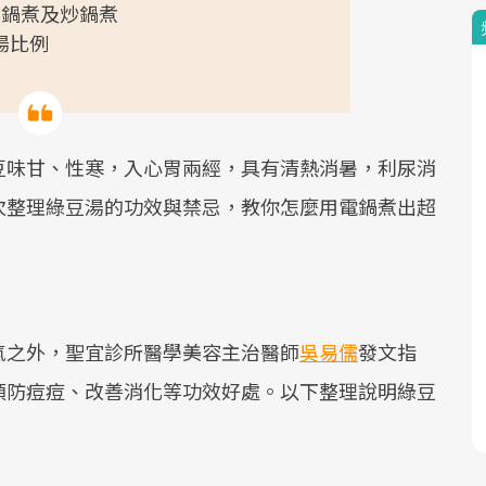
湯鍋煮及炒鍋煮
湯比例
豆味甘、性寒，入心胃兩經，具有清熱消暑，利尿消
次整理綠豆湯的功效與禁忌，教你怎麼用電鍋煮出超
氣之外，聖宜診所醫學美容主治醫師
吳易儒
發文指
預防痘痘、改善消化等功效好處。以下整理說明綠豆