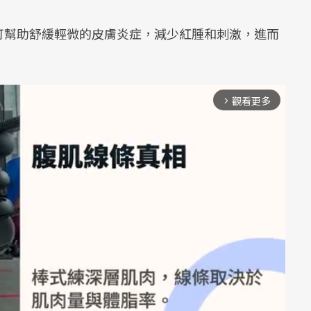
可幫助舒緩輕微的皮膚炎症，減少紅腫和刺激，進而
觀看更多
arrow_forward_ios