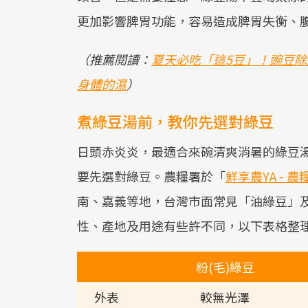
更加影響脾胃功能，容易造成脾胃失衡、
（推薦閱讀：
夏天必吃「這5豆」！豌豆除
身體的濕
）
煮綠豆湯前，教你先選對綠豆
日頭赤炎炎，最適合來碗清爽消暑的綠豆
要先選對綠豆。農糧署於「
鮮享農YA - 農
南、嘉義等地，台灣市面常見「油綠豆」及
性、產地及用途有些許不同，以下表格整
粉(毛)綠豆
外表
較無光澤