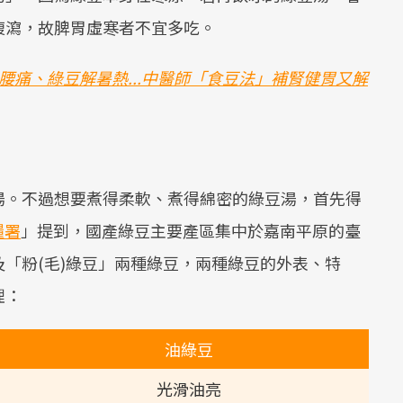
腹瀉，故脾胃虛寒者不宜多吃。
腰痛、綠豆解暑熱...中醫師「食豆法」補腎健胃又解
湯。不過想要煮得柔軟、煮得綿密的綠豆湯，首先得
糧署
」提到，國產綠豆主要產區集中於嘉南平原的臺
「粉(毛)綠豆」兩種綠豆，兩種綠豆的外表、特
理：
油綠豆
光滑油亮