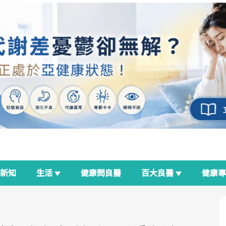
新知
生活
健康問良醫
百大良醫
健康
良醫生活祭
我與健康韌性的距離