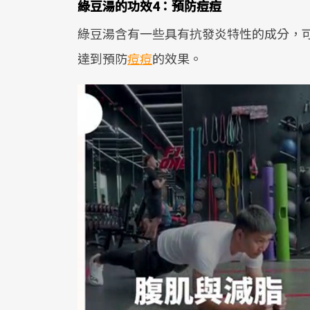
綠豆湯的功效4：預防痘痘
綠豆湯含有一些具有抗發炎特性的成分，
達到預防
痘痘
的效果。