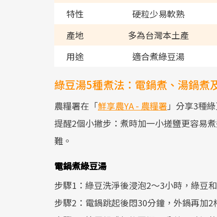
特性
硬粒少易軟熟
產地
多為台灣本土產
用途
適合煮綠豆湯
綠豆湯5種煮法：電鍋煮、湯鍋煮
農糧署在「
鮮享農YA - 農糧署
」分享3種
提醒2個小撇步：煮時加一小搓鹽更容易
難。
電鍋煮綠豆湯
步驟1：綠豆洗淨後浸泡2～3小時，綠豆和
步驟2：電鍋跳起後悶30分鐘，外鍋再加2