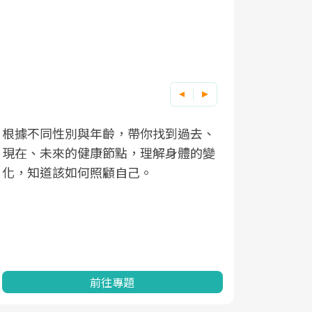
根據不同性別與年齡，帶你找到過去、
因應超高齡
現在、未來的健康節點，理解身體的變
「2025
化，知道該如何照顧自己。
康促進為目
民眾健康的
查、數據分
一起成為台
前往專題