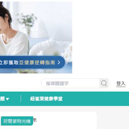
登入
專題
紐崔萊健康學堂
荷爾蒙時光機
2025健檢