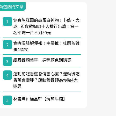
頻道熱門文章
健身族狂囤的高蛋白神物！卜蜂、大
1
成...即食雞胸肉十大排行出爐：第一
名平均一片不到50元
食療潤腸解便祕！中醫推：桂圓蒸雞
2
蛋4膳食
銀耳養顏美容 這種顏色別購買
3
運動前吃香蕉會傷害心臟？運動後吃
4
香蕉會變胖？運動營養師為你破4大
迷思
林書煒》極品軒【清蒸牛腩】
5