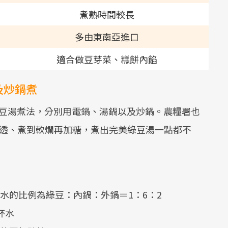
煮熟時間較長
多由東南亞進口
適合做豆芽菜、糕餅內餡
及炒鍋煮
綠豆湯煮法，分別用電鍋、湯鍋以及炒鍋。農糧署也
煮透、煮到軟爛再加糖，煮出完美綠豆湯一點都不
水的比例為綠豆：內鍋：外鍋＝1：6：2
杯水