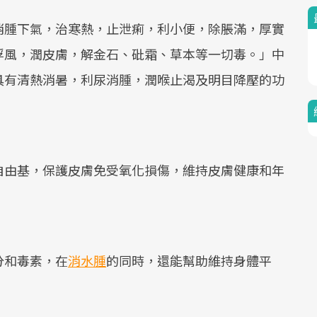
消腫下氣，治寒熱，止泄痢，利小便，除脹滿，厚實
浮風，潤皮膚，解金石、砒霜、草本等一切毒。」中
具有清熱消暑，利尿消腫，潤喉止渴及明目降壓的功
自由基，保護皮膚免受氧化損傷，維持皮膚健康和年
分和毒素，在
消水腫
的同時，還能幫助維持身體平