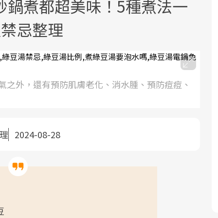
炒鍋煮都超美味！5種煮法一
及禁忌整理
氣之外，還有預防肌膚老化、消水腫、預防痘痘、
面對超高齡社會的浪潮，台灣正在快速
2025年，就到良醫生活祭體驗「一站式
良醫健康網從「換季的身體變化」出
邁向「健康照護」的新時代。隨著國家
健康新生活」，從講座、體驗到運動，
發，透過醫學觀點與日常感受的對話，
政策如「健康台灣推動委員會」與「長
全面啟動你的健康革命！
建立對亞健康的認知，進而引導實際的
照3.0」的推進，「預防醫學」已成全民
改善行動。
整理
2024-08-28
關注的核心議題。然而，健檢不只是醫
療院所的服務，更是民眾了解自身健康
狀況、啟動健康管理的重要起點。
前往專題
前往專題
前往專題
豆