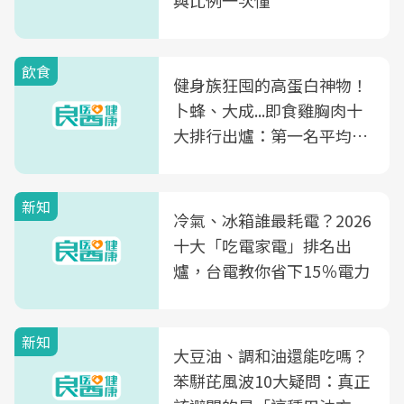
與比例一次懂
飲食
健身族狂囤的高蛋白神物！
卜蜂、大成...即食雞胸肉十
大排行出爐：第一名平均一
片不到50元
新知
冷氣、冰箱誰最耗電？2026
十大「吃電家電」排名出
爐，台電教你省下15％電力
新知
大豆油、調和油還能吃嗎？
苯駢芘風波10大疑問：真正