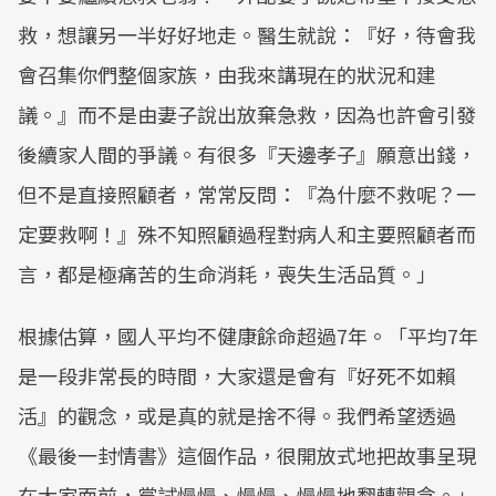
救，想讓另一半好好地走。醫生就說：『好，待會我
會召集你們整個家族，由我來講現在的狀況和建
議。』而不是由妻子說出放棄急救，因為也許會引發
後續家人間的爭議。有很多『天邊孝子』願意出錢，
但不是直接照顧者，常常反問：『為什麼不救呢？一
定要救啊！』殊不知照顧過程對病人和主要照顧者而
言，都是極痛苦的生命消耗，喪失生活品質。」
根據估算，國人平均不健康餘命超過7年。「平均7年
是一段非常長的時間，大家還是會有『好死不如賴
活』的觀念，或是真的就是捨不得。我們希望透過
《最後一封情書》這個作品，很開放式地把故事呈現
在大家面前，嘗試慢慢、慢慢、慢慢地翻轉觀念。」