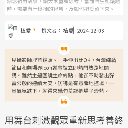
謝念祖用故事，讓大家重新思考，當面對生死議題
時，需要有什麼樣的智慧，及如何把愛留下來。
植愛
撰文者：
植愛
2024-12-03
見攝影師埋首鏡頭、一手伸出比OK，台灣綜藝
節目和劇場界icon謝念祖立即熟門熟路地開
講。雖然主題圍繞生命終點，他卻不時發出彈
雷公般的連續大笑，彷彿是有意識地控場，一
旦氣氛跌下，就得來幾句荒謬把場子炒熱。
用舞台刺激觀眾重新思考善終