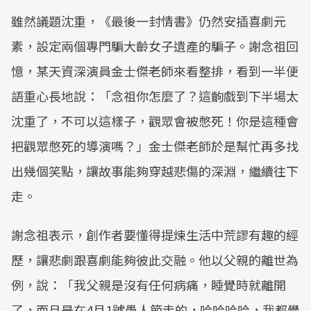
雖然議題沈重，《最後一封情書》仍然安插喜劇元
素，設定兩個專門騙大齡女子遺產的騙子。謝念祖回
憶，某天資深演員金士傑老師來看整排，看到一半便
語重心長地說：「念祖你怎麼了？這齣戲到下半場太
沈重了，不可以這樣子，觀眾會被憋死！你是這種會
把觀眾憋死的導演嗎？」金士傑老師於是幫忙再多找
出幾個笑點，讓故事能夠穿越悲傷的深淵，繼續往下
走。
謝念祖表示，創作者要懂得提煉生活中荒謬有趣的經
歷，讓悲劇跟喜劇能夠彼此交融。他以父親的離世為
例，說：「我父親是沒有任何病痛，睡覺時就離開
了，而且是在4月1號愚人節走的，哈哈哈哈，我都覺