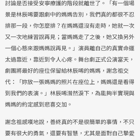
討論是否接受安寧療護的階段就離世了。「有一個場
景是林辰唏要跟劇中的媽媽告別，我們真的都很不忍
排那一段，你怎麼排？在媽媽還沒有走時，她就一次
又一次地練習說再見；當媽媽走了之後，她又換另外
一個心態來跟媽媽說再見。」演員離自己的真實命運
太過靠近，靠近到令人心疼。舞台劇正式公演當天，
劇團將最好的座位保留給林辰唏的媽媽，謝念祖交
代：「妳放一張媽媽的照片在座位上，媽媽還是看得
到我們的表演。」林辰唏潸然淚下，為能夠半實現與
媽媽的約定感到悲喜交加。
謝念祖感嘆地說，善終真的不是很簡單的事情，不只
要有很大的勇氣，還要有智慧，尤其是面對自己摯愛