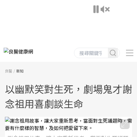
良醫
新知
以幽默笑對生死，劇場鬼才謝
念祖用喜劇談生命