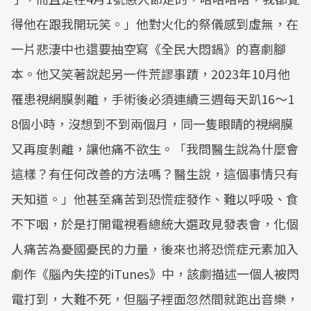
得他在跟我開玩笑。」他對火化的祭儀感到虛無，在
一片悲淒中也還要抽空寫《全民大悶鍋》的喜劇腳
本。他又笑著說起另一件荒謬事蹟，2023年10月他
罹患視網膜剝離，手術後必須連續三週每天趴16～1
8個小時，沒想到不到兩個月，同一隻眼睛的視網膜
又再度剝離，讓他痛不欲生。「我問醫生說為什麼會
這樣？有任何改善的方法嗎？醫生說，這個事情只有
天知道。」他甚至痛苦到恐慌症發作、難以呼吸、食
不下咽，於是打開電視看總統大選政見發表會，化個
人痛苦為憂國憂民的力量，後來也將恐慌症元素加入
劇作《腦內失控的iTunes》中，該劇描述一個人被閃
電打到，大難不死，但腦子裡面忽然間就跑出音樂，