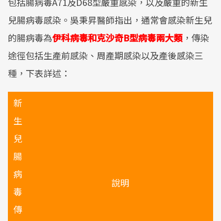
包括腸病毒A71及D68型嚴重感染，以及嚴重的新生
兒腸病毒感染。吳秉昇醫師指出，通常會感染新生兒
的腸病毒為
伊科病毒和克沙奇B型病毒兩大類
，傳染
途徑包括生產前感染、周產期感染以及產後感染三
種，下表詳述：
新
生
兒
腸
病
說明
毒
傳