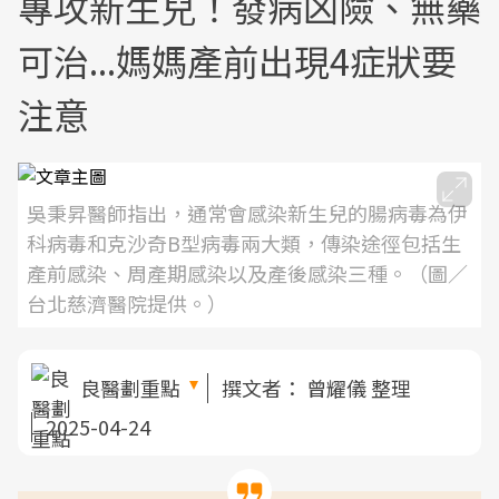
專攻新生兒！發病凶險、無藥
可治...媽媽產前出現4症狀要
注意
吳秉昇醫師指出，通常會感染新生兒的腸病毒為伊
科病毒和克沙奇B型病毒兩大類，傳染途徑包括生
產前感染、周產期感染以及產後感染三種。（圖／
台北慈濟醫院提供。）
良醫劃重點
撰文者：
曾耀儀 整理
2025-04-24