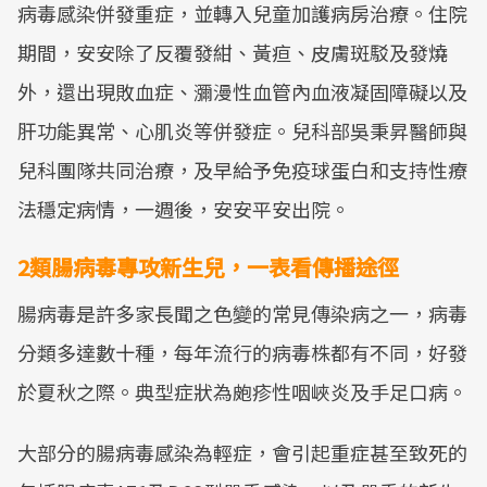
病毒感染併發重症，並轉入兒童加護病房治療。住院
期間，安安除了反覆發紺、黃疸、皮膚斑駁及發燒
外，還出現敗血症、瀰漫性血管內血液凝固障礙以及
肝功能異常、心肌炎等併發症。兒科部吳秉昇醫師與
兒科團隊共同治療，及早給予免疫球蛋白和支持性療
法穩定病情，一週後，安安平安出院。
2類腸病毒專攻新生兒，一表看傳播途徑
腸病毒是許多家長聞之色變的常見傳染病之一，病毒
分類多達數十種，每年流行的病毒株都有不同，好發
於夏秋之際。典型症狀為皰疹性咽峽炎及手足口病。
大部分的腸病毒感染為輕症，會引起重症甚至致死的