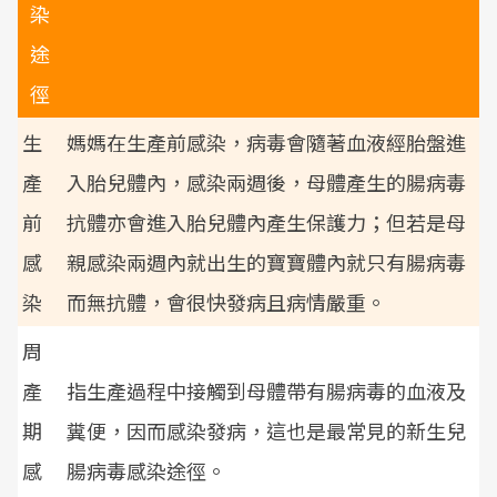
染
途
徑
生
媽媽在生產前感染，病毒會隨著血液經胎盤進
產
入胎兒體內，感染兩週後，母體產生的腸病毒
前
抗體亦會進入胎兒體內產生保護力；但若是母
感
親感染兩週內就出生的寶寶體內就只有腸病毒
染
而無抗體，會很快發病且病情嚴重。
周
產
指生產過程中接觸到母體帶有腸病毒的血液及
期
糞便，因而感染發病，這也是最常見的新生兒
感
腸病毒感染途徑。