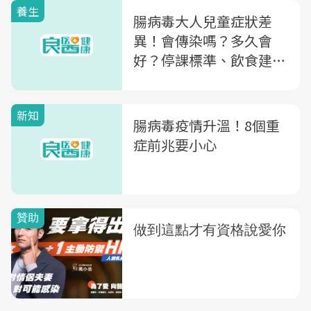
養生
腸病毒大人兒童症狀差
異！會傳染嗎？多久會
好？停課標準、飲食建議
一次整理
新知
腸病毒疫情升溫！8個重
症前兆要小心