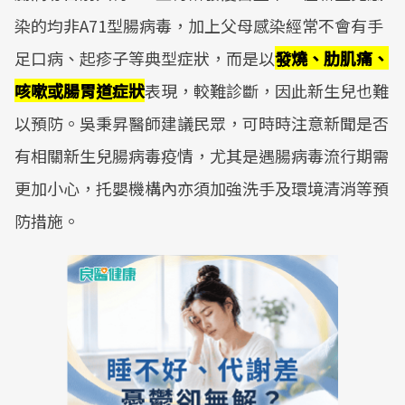
染的均非A71型腸病毒，加上父母感染經常不會有手
足口病、起疹子等典型症狀，而是以
發燒、肋肌痛、
咳嗽或腸胃道症狀
表現，較難診斷，因此新生兒也難
以預防。吳秉昇醫師建議民眾，可時時注意新聞是否
有相關新生兒腸病毒疫情，尤其是遇腸病毒流行期需
更加小心，托嬰機構內亦須加強洗手及環境清消等預
防措施。