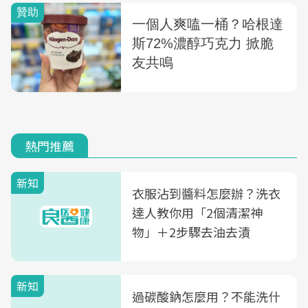
熱門推薦
新知
衣服沾到醬料怎麼辦？洗衣
達人教你用「2個清潔神
物」＋2步驟去油去漬
新知
過碳酸鈉怎麼用？不能洗什