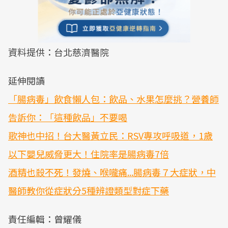
資料提供：台北慈濟醫院
延伸閱讀
「腸病毒」飲食懶人包：飲品、水果怎麼挑？營養師
告訴你：「這種飲品」不要喝
歌神也中招！台大醫黃立民：RSV專攻呼吸道，1歲
以下嬰兒威脅更大！住院率是腸病毒7倍
酒精也殺不死！發燒、喉嚨痛...腸病毒７大症狀，中
醫師教你從症狀分5種辨證類型對症下藥
責任編輯：曾耀儀