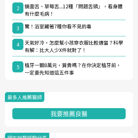
鏡面舌、草莓舌...12種「問題舌頭」，看身體
2
有什麼毛病！
驚！浴室藏著7種你看不見的毒
3
天氣好冷，怎麼幫小孩穿衣服比較適當？科學
4
有解：比大人少X件就對了！
植牙一顆8萬元，算貴嗎？在你決定植牙前，
5
一定要先知道這五件事
最多人推薦醫師
我要推薦良醫
網友就醫經驗分享