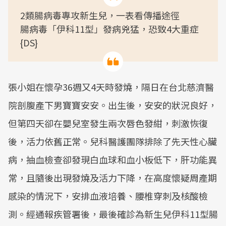
2類腸病毒專攻新生兒，一表看傳播途徑
腸病毒「伊科11型」發病兇猛，恐致4大重症
{DS}
張小姐在懷孕36週又4天時發燒，隔日在台北慈濟醫
院剖腹產下男寶寶安安。出生後，安安的狀況良好，
但第四天卻在嬰兒室發生兩次唇色發紺，刺激恢復
後，活力依舊正常。兒科醫護團隊排除了先天性心臟
病，抽血檢查卻發現白血球和血小板低下，肝功能異
常，且隨後出現發燒及活力下降，在高度懷疑周產期
感染的情況下，安排血液培養、腰椎穿刺及核酸檢
測。經通報疾管署後，最後確診為新生兒伊科11型腸