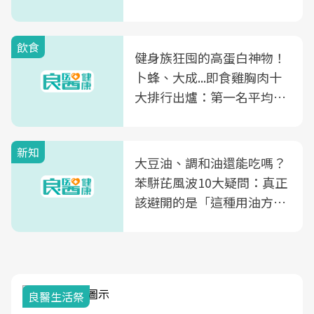
飲食
健身族狂囤的高蛋白神物！
卜蜂、大成...即食雞胸肉十
大排行出爐：第一名平均一
片不到50元
新知
大豆油、調和油還能吃嗎？
苯駢芘風波10大疑問：真正
該避開的是「這種用油方
式」
我與健康韌性的距離