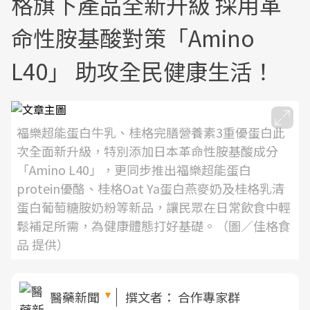
格旗下產品全新升級 採用革
命性胺基酸對策「Amino
L40」 助攻全民健康生活！
福樂超能蛋白牛乳、桂格完膳營養素3重優蛋白此
次全面新升級，特別添加日本革命性胺基酸成分
「Amino L40」，更同步推出福樂超能蛋白
protein優酪、桂格Oat Ya蛋白燕麥奶及桂格乳清
蛋白葡萄糖胺奶粉等新品，讓民眾在日常飲食中輕
鬆補足所需，為健康體態打好基礎。（圖／佳格食
品 提供）
醫藥新聞
撰文者：
合作專家群