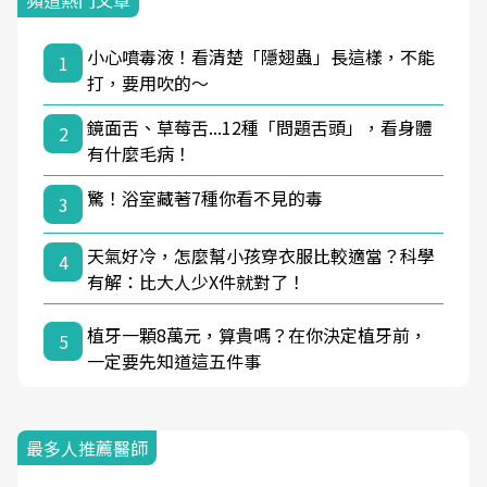
頻道熱門文章
小心噴毒液！看清楚「隱翅蟲」長這樣，不能
1
打，要用吹的～
鏡面舌、草莓舌...12種「問題舌頭」，看身體
2
有什麼毛病！
驚！浴室藏著7種你看不見的毒
3
天氣好冷，怎麼幫小孩穿衣服比較適當？科學
4
有解：比大人少X件就對了！
植牙一顆8萬元，算貴嗎？在你決定植牙前，
5
一定要先知道這五件事
最多人推薦醫師