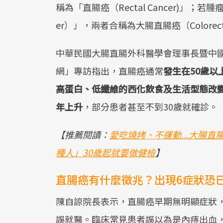
稱為「直腸癌（Rectal Cancer)」；若
er）」，兩者合稱為大腸直腸癌（Colorecta
中華民國大腸直腸外科醫學會理事長暨中
網」專訪指出，直腸癌通常
發生在50歲以
高蛋白、低纖維的西化飲食及生活型態改
年上升
，部分患者甚至不到30歲就確診。
【推薦閱讀：
愛吃燒烤、不運動...大腸
種人」30歲起就要做健檢
】
直腸癌有什麼徵兆？出現6症狀恐
陳自諒院長表示，直腸癌早期無明顯症狀
誤就醫。臨床常見患者誤以為是內痔出血