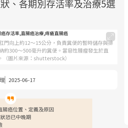
症狀、各期別存活率及治療5選
門向上約12～15公分，負責糞便的暫時儲存與排
約300～500毫升的糞便。當惡性腫瘤發生於直
面對超高齡社會的浪潮，台灣正在快速
2025年，就到良醫生活祭體驗「一站式
良醫健康網從「換季的身體變化」出
。（圖片來源：shutterstock）
邁向「健康照護」的新時代。隨著國家
健康新生活」，從講座、體驗到運動，
發，透過醫學觀點與日常感受的對話，
政策如「健康台灣推動委員會」與「長
全面啟動你的健康革命！
建立對亞健康的認知，進而引導實際的
照3.0」的推進，「預防醫學」已成全民
改善行動。
整理
2025-06-17
關注的核心議題。然而，健檢不只是醫
療院所的服務，更是民眾了解自身健康
狀況、啟動健康管理的重要起點。
直腸癌位置、定義及原因
前往專題
前往專題
前往專題
症狀恐已中晚期
檢