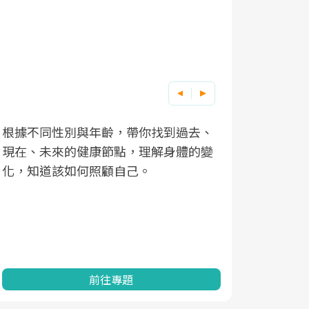
根據不同性別與年齡，帶你找到過去、
因應超高齡
現在、未來的健康節點，理解身體的變
「2025
化，知道該如何照顧自己。
康促進為目
民眾健康的
查、數據分
一起成為台
前往專題