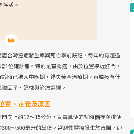
年存活率
高居台灣癌症發生率與死亡率前段班，每年約有超過
就新增1位確診者。特別是直腸癌，由於位置接近肛門，
確診時已進入中晚期，錯失黃金治療期。直腸癌有什
風險因子、篩檢與治療選擇。
位置、定義及原因
門向上約12～15公分，負責糞便的暫時儲存與排便
300～500毫升的糞便。當惡性腫瘤發生於直腸，即