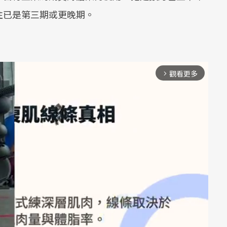
往已是第三期或更晚期。
觀看更多
arrow_forward_ios