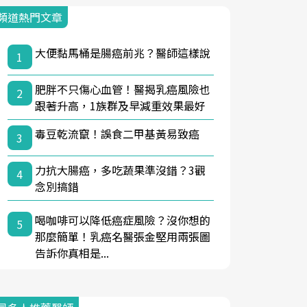
頻道熱門文章
大便黏馬桶是腸癌前兆？醫師這樣說
1
肥胖不只傷心血管！醫揭乳癌風險也
2
跟著升高，1族群及早減重效果最好
毒豆乾流竄！誤食二甲基黃易致癌
3
力抗大腸癌，多吃蔬果準沒錯？3觀
4
念別搞錯
喝咖啡可以降低癌症風險？沒你想的
5
那麼簡單！乳癌名醫張金堅用兩張圖
告訴你真相是...