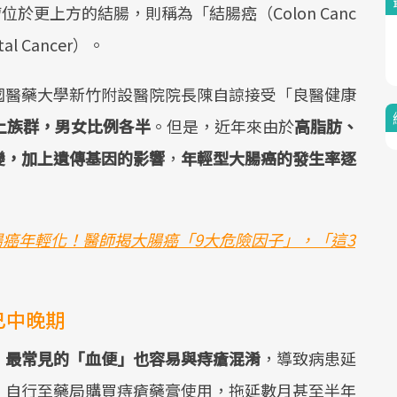
腫瘤位於更上方的結腸，則稱為「結腸癌（Colon Canc
l Cancer）。
國醫藥大學新竹附設醫院院長陳自諒接受「良醫健康
上族群，男女比例各半
。但是，近年來由於
高脂肪、
變，加上遺傳基因的影響
，
年輕型大腸癌的發生率逐
直腸癌年輕化！醫師揭大腸癌「9大危險因子」，「這3
已中晚期
，
最常見的「血便」也容易與痔瘡混淆
，導致病患延
，自行至藥局購買痔瘡藥膏使用，拖延數月甚至半年