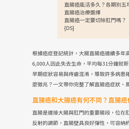
直腸癌能活多久？各期別五
直腸癌治療選擇
直腸癌一定要切除肛門嗎？
{DS}
根據癌症登記統計，大腸直腸癌連續多年
6,000人因此失去生命，平均每31分鐘
早期症狀容易與痔瘡混淆，導致許多病患
麼徵兆？一文帶你完整了解直腸癌症狀、
直腸癌和大腸癌有何不同？直腸癌
直腸是連接大腸與肛門的重要腸段，位在肛
反射的調節，直腸壁具良好彈性，可容納約