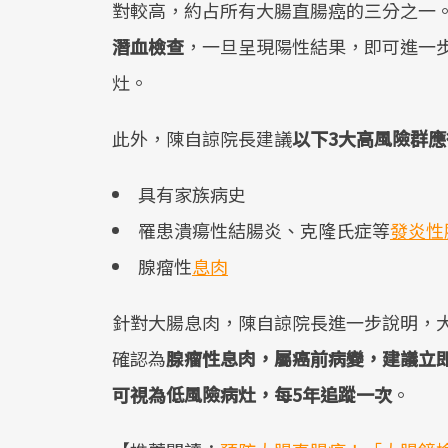
對較高，約占所有大腸直腸癌的三分之一
潛血檢查
，一旦呈現陽性結果，即可進一
灶。
此外，陳自諒院長建議
以下3大高風險群應
具有家族病史
罹患潰瘍性結腸炎、克隆氏症等
發炎性
腺瘤性
息肉
針對大腸息肉，陳自諒院長進一步說明，
確認為
腺瘤性息肉，屬癌前病變，建議立
可視為低風險病灶，每5年追蹤一次
。