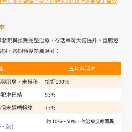
查」多久要做一次？這類人20+以上就要做！醫公
率
早發現與接受完整治療，存活率可大幅提升。直腸癌
四期，各期預後差異顯著：
義
五年存活率
膜與肌層，未轉移
接近100%
侵犯淋巴結
93%
結但未遠端轉移
77%
約 10%～50%，依治療反應而異
肝、肺）