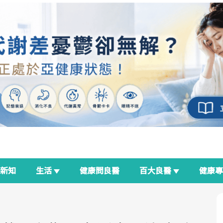
新知
生活
健康問良醫
百大良醫
健康
良醫生活祭
我與健康韌性的距離