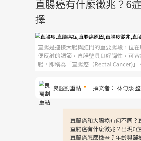
直腸癌有什麼徵兆？6
擇
直腸是連接大腸與肛門的重要腸段，位在肛
便反射的調節，直腸壁具良好彈性，可容納
腸，即稱為「直腸癌（Rectal Cancer)」
良醫劃重點
撰文者：
林勻熙 
直腸癌和大腸癌有何不同？
直腸癌有什麼徵兆？出現6
直腸癌怎麼檢查？年齡與篩