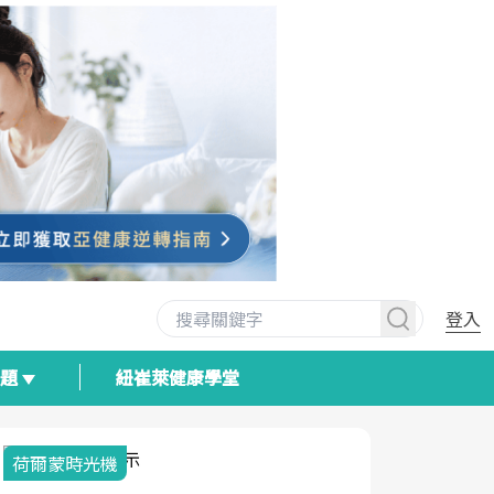
登入
專題
紐崔萊健康學堂
荷爾蒙時光機
2025健檢