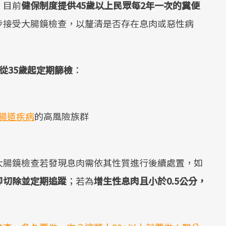
。目前
健保制度提供45歲以上民眾每2年一次的糞便
步接受大腸鏡檢查，以釐清是否存在息肉或惡性病
從35歲起定期篩檢
：
腸道疾病
的高風險族群
大腸鏡檢查若發現息肉需依其性質進行後續處置，如
即切除並定期追蹤
；若為
增生性息肉且小於0.5公分，