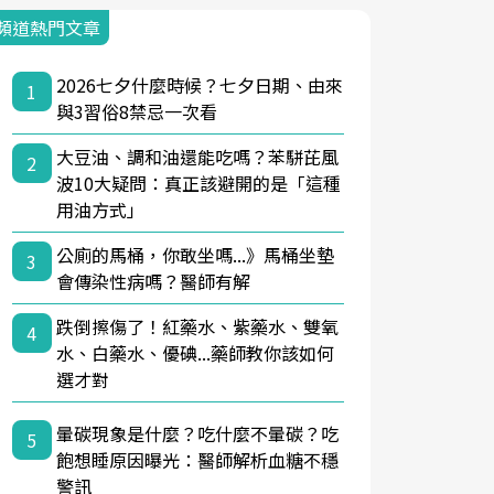
頻道熱門文章
2026七夕什麼時候？七夕日期、由來
1
與3習俗8禁忌一次看
大豆油、調和油還能吃嗎？苯駢芘風
2
波10大疑問：真正該避開的是「這種
用油方式」
公廁的馬桶，你敢坐嗎...》馬桶坐墊
3
會傳染性病嗎？醫師有解
跌倒擦傷了！紅藥水、紫藥水、雙氧
4
水、白藥水、優碘...藥師教你該如何
選才對
暈碳現象是什麼？吃什麼不暈碳？吃
5
飽想睡原因曝光：醫師解析血糖不穩
警訊