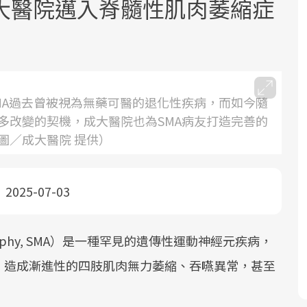
大醫院邁入脊髓性肌肉萎縮症
MA過去曾被視為無藥可醫的退化性疾病，而如今隨
多改變的契機，成大醫院也為SMA病友打造完善的
面對超高齡社會的浪潮，台灣正在快速
2025年，就到良醫生活祭體驗「一站式
良醫健康網從「換季的身體變化」出
圖／成大醫院 提供）
邁向「健康照護」的新時代。隨著國家
健康新生活」，從講座、體驗到運動，
發，透過醫學觀點與日常感受的對話，
政策如「健康台灣推動委員會」與「長
全面啟動你的健康革命！
建立對亞健康的認知，進而引導實際的
照3.0」的推進，「預防醫學」已成全民
改善行動。
2025-07-03
關注的核心議題。然而，健檢不只是醫
療院所的服務，更是民眾了解自身健康
Atrophy, SMA）是一種罕見的遺傳性運動神經元疾病，
狀況、啟動健康管理的重要起點。
，造成漸進性的四肢肌肉無力萎縮、吞嚥異常，甚至
前往專題
前往專題
前往專題