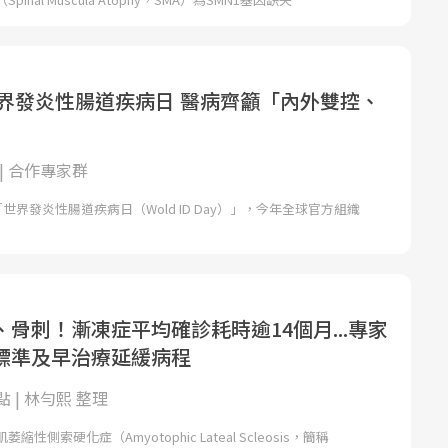
世界發炎性腸道疾病日 醫病齊籲「內外雙控、
」
| 合作專家群
世界發炎性腸道疾病日（Wold ID Day）」，今年全球官方組織
骨刺！漸凍症平均確診耗時逾14個月...專家
標準及早治療延緩病程
 | 林勻熙 整理
性側索硬化症（Amyotophic Lateal Scleosis，簡稱