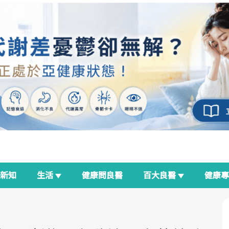
新知
生活
健康問良醫
百大良醫
健康
良醫生活祭
我與健康韌性的距離