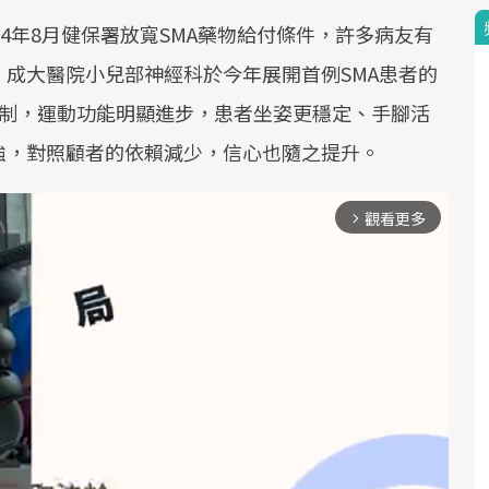
4年8月健保署放寬SMA藥物給付條件，許多病友有
成大醫院小兒部神經科於今年展開首例SMA患者的
控制，運動功能明顯進步，患者坐姿更穩定、手腳活
強，對照顧者的依賴減少，信心也隨之提升。
觀看更多
arrow_forward_ios