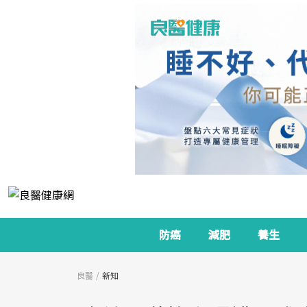
防癌
減肥
養生
良醫
新知