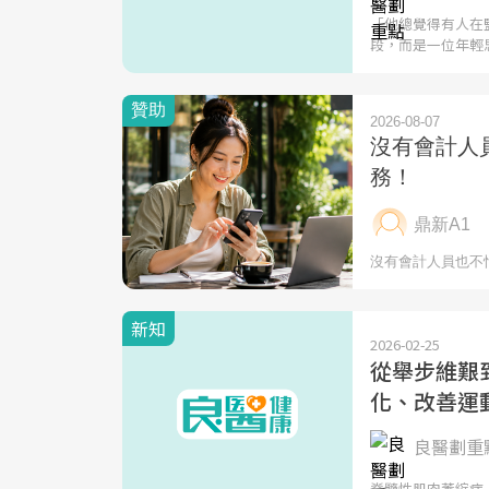
「他總覺得有人在
段，而是一位年輕
新知
2026-02-25
從舉步維艱
化、改善運
良醫劃重點
脊髓性肌肉萎縮症（Spi