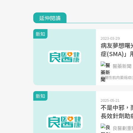
延伸閱讀
新知
2023-03-29
病友夢想曙
症(SMA)
醫藥新聞 
脊髓性肌肉萎縮症(Sp
新知
2025-05-21
不是中邪，而
長效針劑助
良醫劃重點