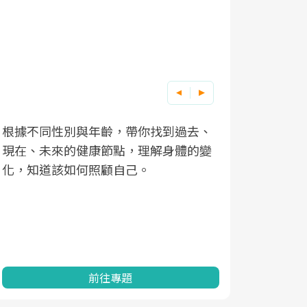
根據不同性別與年齡，帶你找到過去、
因應超高齡
現在、未來的健康節點，理解身體的變
「2025
化，知道該如何照顧自己。
康促進為目
民眾健康的
查、數據分
一起成為台
前往專題