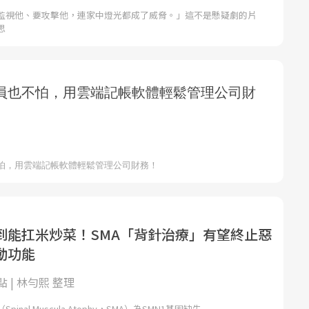
監視他、要攻擊他，連家中燈光都成了威脅。」這不是懸疑劇的片
思
到能扛米炒菜！SMA「背針治療」有望終止惡
動功能
 | 林勻熙 整理
nal Muscula Atophy，SMA）為SMN1基因缺失