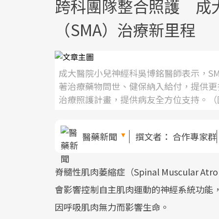
跨科團隊整合照護 成
（SMA）治療新里程
成大醫院小兒神經科吳博銘醫師表示，S
著治療藥物問世、健保納入給付，提供更
治療照護計畫，提供病友全方位支持。（
醫藥新聞
撰文者：
合作專家群
脊髓性肌肉萎縮症（Spinal Muscular 
會影響控制自主肌肉運動的神經系統功能
因呼吸肌肉無力而影響生命。