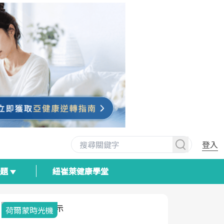
登入
專題
紐崔萊健康學堂
荷爾蒙時光機
2025健檢