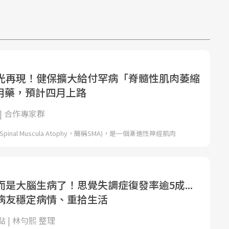
光再現！健保擴大給付罕病「脊髓性肌肉萎縮
」用藥，預計四月上路
| 合作專家群
inal Muscula Atophy，簡稱SMA)，是一個漸進性神經肌肉
是大腦生病了！思覺失調症復發率逾5成...
病友穩定病情、重拾生活
 | 林勻熙 整理