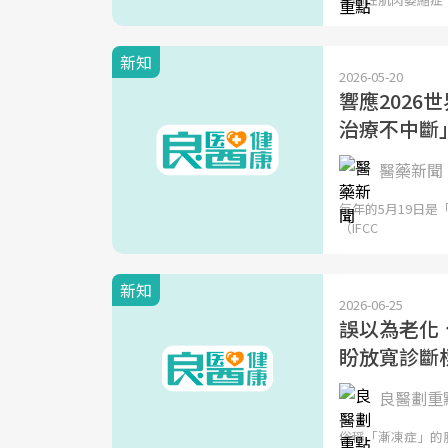
新知
2026-05-20
響應2026
治療不中斷
醫藥新聞 
每年的5月19日是「
（IFCC
新知
2026-06-25
誤以為老化、
盼放寬診斷
良醫劃重點
俗稱「漸凍症」的肌萎縮