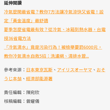
延伸閱讀
冷氣麼開最省電？教你7方法讓冷氣涼快又省電！設
定「黃金溫度」最舒適
夏季怎麼省電最有效？從冷氣、冰箱到熱水器，台電
授36省電方法
「冷氣滴水」竟是污染行為！被檢舉要罰6000元，
教你冷氣滴水自救5招：洗濾網、清排水管...
參考來源：
日本東京瓦斯
、
アイリスオーヤマ
、
おそ
うじ本舗
、
經濟部能源署
責任編輯：陳宛欣
核稿編輯：曾耀儀