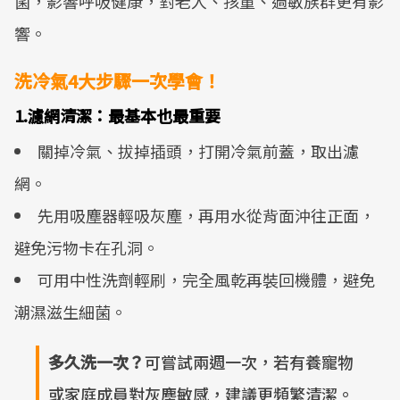
菌，影響呼吸健康，對老人、孩童、過敏族群更有影
響。
洗冷氣4大步驟一次學會！
1.濾網清潔：最基本也最重要
關掉冷氣、拔掉插頭，打開冷氣前蓋，取出濾
網。
先用吸塵器輕吸灰塵，再用水從背面沖往正面，
避免污物卡在孔洞。
可用中性洗劑輕刷，完全風乾再裝回機體，避免
潮濕滋生細菌。
多久洗一次？
可嘗試兩週一次，若有養寵物
或家庭成員對灰塵敏感，建議更頻繁清潔。