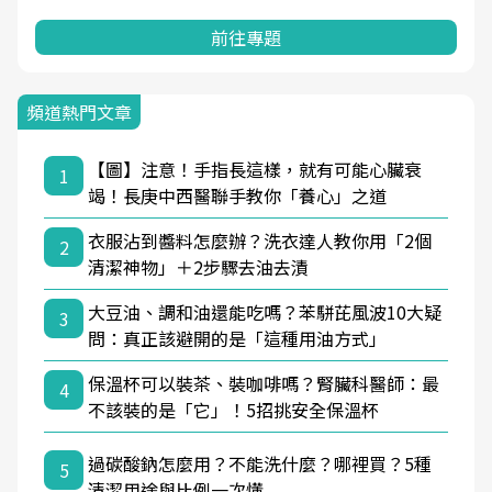
前往專題
頻道熱門文章
【圖】注意！手指長這樣，就有可能心臟衰
1
竭！長庚中西醫聯手教你「養心」之道
衣服沾到醬料怎麼辦？洗衣達人教你用「2個
2
清潔神物」＋2步驟去油去漬
大豆油、調和油還能吃嗎？苯駢芘風波10大疑
3
問：真正該避開的是「這種用油方式」
保溫杯可以裝茶、裝咖啡嗎？腎臟科醫師：最
4
不該裝的是「它」！5招挑安全保溫杯
過碳酸鈉怎麼用？不能洗什麼？哪裡買？5種
5
清潔用途與比例一次懂