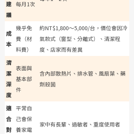
建
每月1次
議
幾乎免
約NT$1,800～5,000/台，價位會因冷
成
費（材
氣款式（窗型、分離式）、清潔程
本
料費）
度、店家而有差異
清
表面與
潔
含內部散熱片、排水管、風扇葉、藥
基本部
深
劑殺菌
件
度
適
平常自
合
己會保
家中有長輩、過敏者、重度使用者
對
養家電