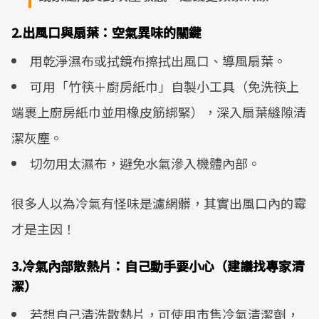
2.出風口與扇葉：空氣異味的關鍵
用乾淨濕布或拭鏡布擦拭出風口、導風扇葉。
可用「竹筷＋廚房紙巾」自製小工具（免洗筷上
端裹上廚房紙巾並用橡皮筋綁緊），深入扇葉縫隙清
潔灰塵。
切勿用太濕布，避免水氣滲入機體內部。
很多人以為冷氣有怪味是濾網髒，其實出風口內的霉
才是主因！
3.冷氣內部散熱片：自己動手要小心（建議找專家清
潔）
若想自己清洗散熱片，可使用市售冷氣清潔劑，