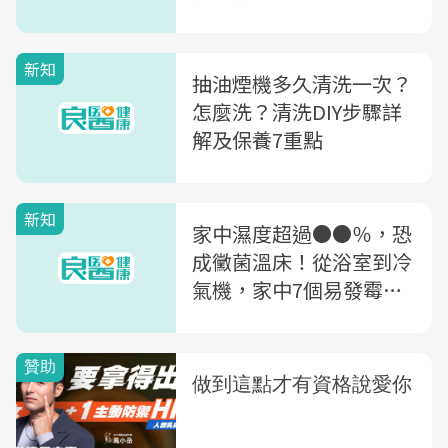
招：洗濾網、清排水管...
新知
抽油煙機多久清洗一次？
怎麼洗？清洗DIY步驟詳
解及保養7重點
新知
家中濕度超過●●％，恐
成黴菌溫床！從浴室到冷
氣機，家中7個易發霉角
落＋防霉對策一次懂