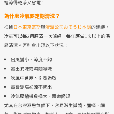
裡涼得乾淨又省電！
為什麼冷氣要定期清洗？
根據
日本東京瓦斯
與
清潔公司おそうじ本舗
的建議，
冷氣可以每2週應清一次濾網，每年應做1次以上的深
層清潔。否則會出現以下狀況：
出風變小、涼度不夠
發出異味或濕悶霉味
吹風中含塵、引發過敏
電費變高卻涼不起來
冷氣壓縮機負擔大、壽命變短
尤其在台灣濕熱氣候下，容易滋生黴菌、塵蟎、細