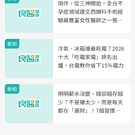
陪伴，從三神開始。全台不
孕症領域達文西婦科手術經
驗最豐富女性醫師之一張永
玲領軍，打造全台首創「生
殖銀行概念形象館」，攜手
新知
光田醫院建構360度女性健
冷氣、冰箱誰最耗電？2026
康照護生態圈
十大「吃電家電」排名出
爐，台電教你省下15％電力
新知
明明薪水沒變，錢卻越存越
少？不是賺太少，而是每天
都在「漏財」！7個習慣一
次看