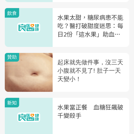
比較表
飲食
水果太甜，糖尿病患不能
吃？醫打破甜度迷思：每
日2份「這水果」助血糖
穩定降併發風險
新知
水果當正餐 血糖狂飆破
千變殺手