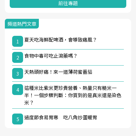
前往專題
頻道熱門文章
夏天吃海鮮配啤酒，會導致痛風？
1
食物中毒可吃止瀉藥嗎？
2
天熱頭好痛！來一道薄荷蜜番茄
3
這種米比紫米更珍貴營養、熱量只有糙米一
4
半！一個步驟判斷：你買到的是真米還是染色
米？
過度節食易胃寒 吃八角炒蛋暖胃
5