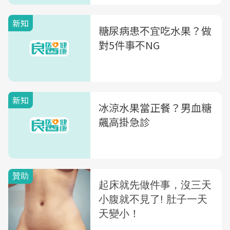
新知
糖尿病患不宜吃水果？做
對5件事不NG
新知
冰涼水果當正餐？男血糖
飆高掛急診