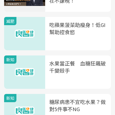
減肥
吃蘋果菠菜助瘦身！低GI
幫助控食慾
新知
水果當正餐 血糖狂飆破
千變殺手
新知
糖尿病患不宜吃水果？做
對5件事不NG