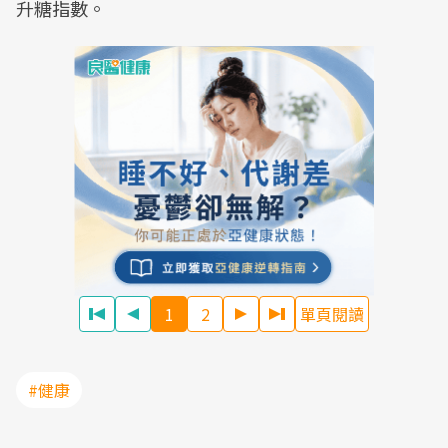
升糖指數。
1
2
單頁閱讀
#健康