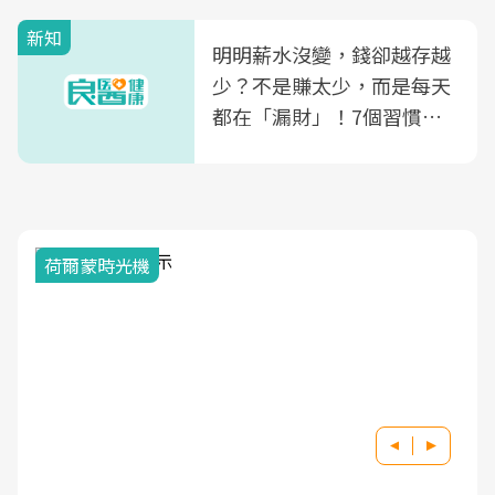
新知
明明薪水沒變，錢卻越存越
少？不是賺太少，而是每天
都在「漏財」！7個習慣一
次看
荷爾蒙時光機