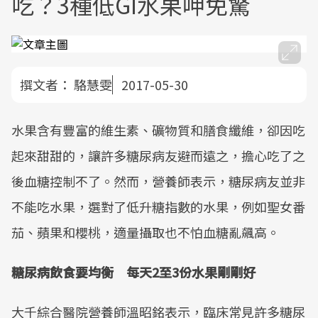
吃？3種低GI水果呷免驚
撰文者：
駱慧雯
2017-05-30
水果含有豐富的維生素、礦物質和膳食纖維，卻因吃
起來甜甜的，讓許多糖尿病友避而遠之，擔心吃了之
後血糖控制不了。然而，營養師表示，糖尿病友並非
不能吃水果，選對了低升糖指數的水果，例如聖女番
茄、蘋果和櫻桃，適量攝取也不怕血糖亂飆高。
糖尿病飲食要均衡 每天2至3份水果剛剛好
大千綜合醫院營養師溫昭銘表示，臨床常見許多糖尿