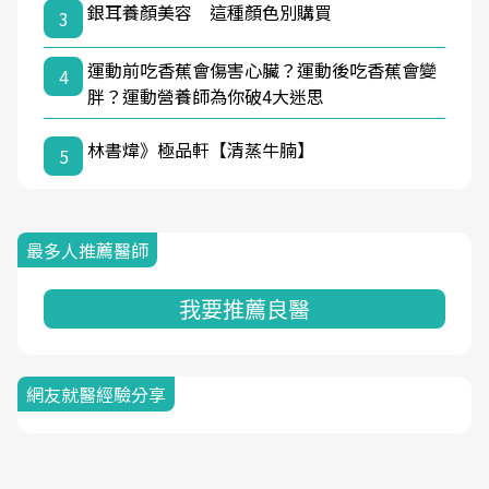
銀耳養顏美容 這種顏色別購買
3
運動前吃香蕉會傷害心臟？運動後吃香蕉會變
4
胖？運動營養師為你破4大迷思
林書煒》極品軒【清蒸牛腩】
5
最多人推薦醫師
我要推薦良醫
網友就醫經驗分享