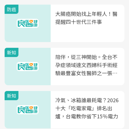
防癌
大腸癌開始找上年輕人！醫
提醒四十世代三件事
新知
陪伴，從三神開始。全台不
孕症領域達文西婦科手術經
驗最豐富女性醫師之一張永
玲領軍，打造全台首創「生
殖銀行概念形象館」，攜手
新知
光田醫院建構360度女性健
冷氣、冰箱誰最耗電？2026
康照護生態圈
十大「吃電家電」排名出
爐，台電教你省下15％電力