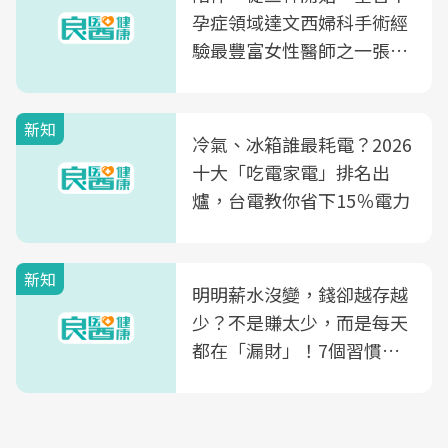
孕症領域達文西婦科手術經
驗最豐富女性醫師之一張永
玲領軍，打造全台首創「生
殖銀行概念形象館」，攜手
新知
光田醫院建構360度女性健
冷氣、冰箱誰最耗電？2026
康照護生態圈
十大「吃電家電」排名出
爐，台電教你省下15％電力
新知
明明薪水沒變，錢卻越存越
少？不是賺太少，而是每天
都在「漏財」！7個習慣一
次看