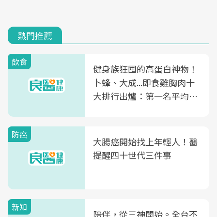
熱門推薦
飲食
健身族狂囤的高蛋白神物！
卜蜂、大成...即食雞胸肉十
大排行出爐：第一名平均一
片不到50元
防癌
大腸癌開始找上年輕人！醫
提醒四十世代三件事
新知
陪伴，從三神開始。全台不