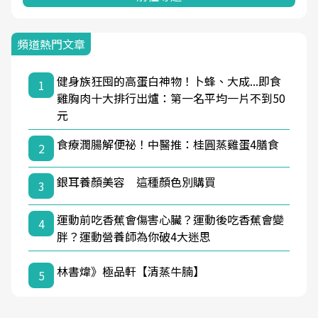
頻道熱門文章
健身族狂囤的高蛋白神物！卜蜂、大成...即食
1
雞胸肉十大排行出爐：第一名平均一片不到50
元
食療潤腸解便祕！中醫推：桂圓蒸雞蛋4膳食
2
銀耳養顏美容 這種顏色別購買
3
運動前吃香蕉會傷害心臟？運動後吃香蕉會變
4
胖？運動營養師為你破4大迷思
林書煒》極品軒【清蒸牛腩】
5