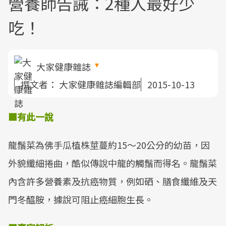
營養師告誡：2種人最好少
吃！
大家健康雜誌
撰文者：
大家健康雜誌編輯部
2015-10-13
■
有此一說
龍鬚菜為佛手瓜植株莖蔓約15～20公分的幼苗，因
外貌纖細捲曲，酷似傳說中龍的觸鬚而得名。龍鬚菜
內含許多營養素及抗癌物質，例如硒、膳食纖維及天
門冬醯胺，據說可阻止癌細胞生長。