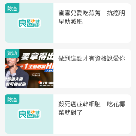
防癌
蜜雪兒愛吃蕪菁 抗癌明
星助減肥
防癌
殺死癌症幹細胞 吃花椰
菜就對了