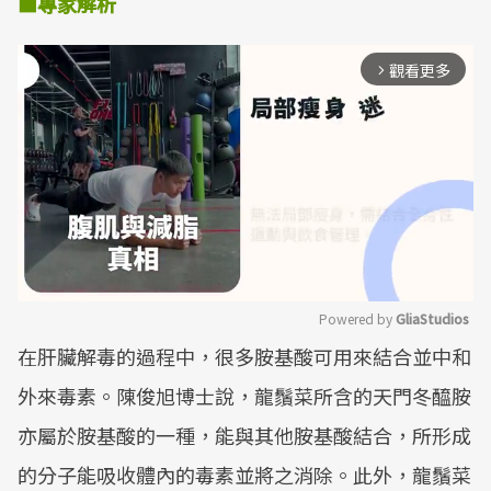
■
專家解析
觀看更多
arrow_forward_ios
Powered by 
GliaStudios
在肝臟解毒的過程中，很多胺基酸可用來結合並中和
Mute
外來毒素。陳俊旭博士說，龍鬚菜所含的天門冬醯胺
亦屬於胺基酸的一種，能與其他胺基酸結合，所形成
的分子能吸收體內的毒素並將之消除。此外，龍鬚菜