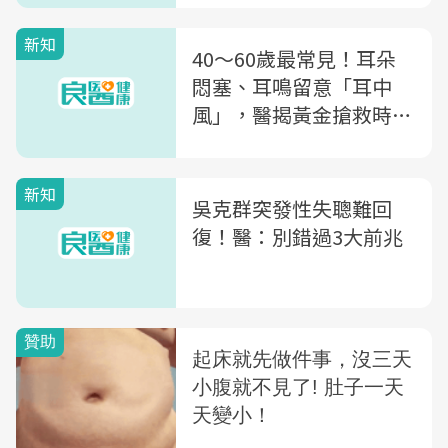
新知
40～60歲最常見！耳朵
悶塞、耳鳴留意「耳中
風」，醫揭黃金搶救時
間：拖過●週恐失去聽力
新知
吳克群突發性失聰難回
復！醫：別錯過3大前兆