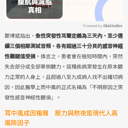
Powered by 
GliaStudios
鄭博斌指出，
急性突發性耳聾定義為三天內、至少連
Mute
續三個相鄰測試音頻、各有超過三十分貝的感音神經
性聽閾值受損
。換言之，患者會在極短時間內，突然
失去部分或全部單側聽力。這種疾病常發生在原本聽
力正常的人身上，且超過八至九成病人找不出確切病
因，因此醫學上而中風的正式名稱為「不明原因之突
發性感音神經性聽損」。
耳中風成因複雜 壓力與熬夜是現代人高
風險因子