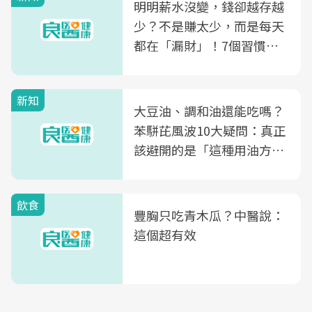
明明薪水沒變，錢卻越存越
少？不是賺太少，而是每天
都在「漏財」！7個習慣一
次看
新知
大豆油、調和油還能吃嗎？
苯駢芘風波10大疑問：真正
該避開的是「這種用油方
式」
飲食
豐胸只吃青木瓜？中醫說：
這個超有效