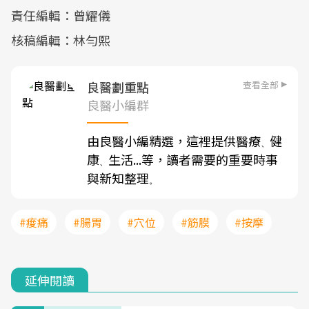
責任編輯：曾耀儀
核稿編輯：林勻熙
查看全部
良醫劃重點
良醫小編群
由良醫小編精選，這裡提供醫療
健
、
康
生活...等，讀者需要的重要時事
、
與新知整理
。
#痠痛
#腸胃
#穴位
#筋膜
#按摩
延伸閱讀