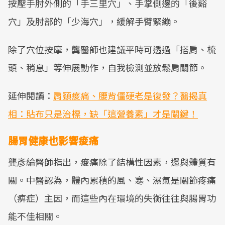
按壓手肘外側的「手三里穴」、手掌側邊的「後谿
穴」及肘部的「少海穴」，緩解手臂緊繃。
除了穴位按摩，龔醫師也建議平時可透過「搭肩、梳
頭、稍息」等伸展動作，自我檢測並放鬆肩關節。
延伸閱讀：
肩頸痠痛、腰背僵硬老是復發？醫揭真
相：貼布只是治標，缺「這營養素」才是關鍵！
腸胃健康也影響痠痛
龔彥綸醫師指出，痠痛除了結構性因素，還與體質有
關。中醫認為，體內累積的風、寒、濕氣是關節疼痛
（痹症）主因，而這些內在環境的失衡往往與腸胃功
能不佳相關。