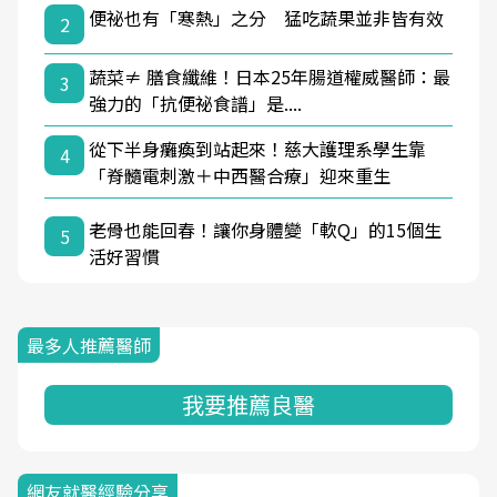
便祕也有「寒熱」之分 猛吃蔬果並非皆有效
2
蔬菜≠ 膳食纖維！日本25年腸道權威醫師：最
3
強力的「抗便祕食譜」是....
從下半身癱瘓到站起來！慈大護理系學生靠
4
「脊髓電刺激＋中西醫合療」迎來重生
老骨也能回春！讓你身體變「軟Q」的15個生
5
活好習慣
最多人推薦醫師
我要推薦良醫
網友就醫經驗分享