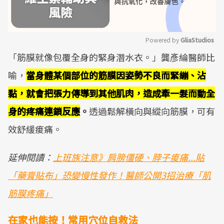
Powered by 
GliaStudios
「筋膜就像包覆全身的緊身潛水衣。」龔彥綸醫師比
Mute
喻，
當身體某個部位的筋膜因姿勢不良而緊繃、沾
黏，就會把張力傳導到其他肌肉，造成牽一髮而動全
身的疼痛連鎖反應
。
透過鬆解橫向與縱向筋膜，可有
效舒緩痠痛。
延伸閱讀：
上班族注意》肩膀僵硬、脖子痠痛...貼
「藥膏貼布」恐變慢性發作！醫師公開3招治療「肌
筋膜疼痛」
在家也能按！常用穴位自救法