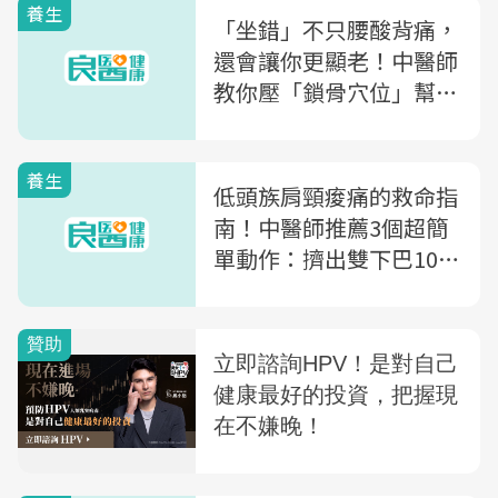
養生
「坐錯」不只腰酸背痛，
還會讓你更顯老！中醫師
教你壓「鎖骨穴位」幫身
體放輕鬆，6大穴位助緩
解
養生
低頭族肩頸痠痛的救命指
南！中醫師推薦3個超簡
單動作：擠出雙下巴10秒
放鬆有感