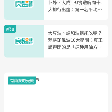
卜蜂、大成...即食雞胸肉十
大排行出爐：第一名平均一
片不到50元
新知
大豆油、調和油還能吃嗎？
苯駢芘風波10大疑問：真正
該避開的是「這種用油方
式」
荷爾蒙時光機