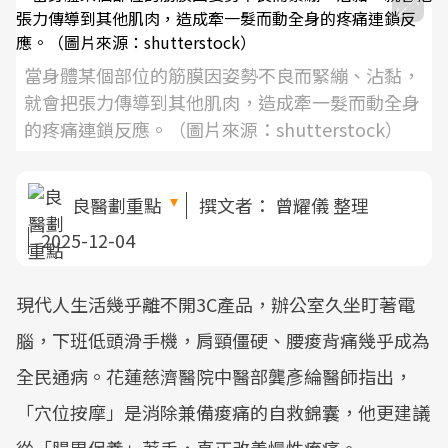
當身體某個部位的筋膜因姿勢不良而緊繃、沾黏，
就會把張力傳導到其他肌肉，造成牽一髮而動全身
的疼痛連鎖反應。（圖片來源：shutterstock）
良醫劃重點
撰文者：
曾耀儀 整理
2025-12-04
現代人生活幾乎離不開3C產品，辦公室久坐盯著電
腦，下班低頭滑手機，肩頸僵硬、腰痠背痛幾乎成為
全民通病。花蓮慈濟醫院中醫部龔彥綸醫師指出，
「穴位按摩」是消除兼備痠痛的自救錦囊，他更建議