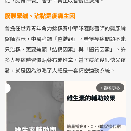
從「腸胃保養」著手，真正改善慢性痠痛。
筋膜緊繃、沾黏是痠痛主因
曾擔任世界青年角力錦標賽中華隊隨隊醫師的龔彥綸
醫師表示，中醫強調「整體觀」，看待痠痛問題不能
只治標，更要兼顧「結構因素」與「體質因素」。許
多人痠痛時習慣貼藥布或推拿，當下緩解後很快又復
發，就是因為忽略了人體是一套精密連動系統。
觀看更多
arrow_forward_ios