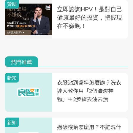
熱門推薦
新知
衣服沾到醬料怎麼辦？洗衣
達人教你用「2個清潔神
物」＋2步驟去油去漬
新知
過碳酸鈉怎麼用？不能洗什