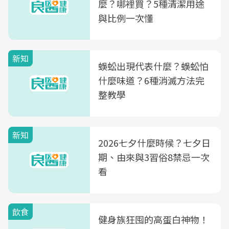
麼？哪裡買？5種清潔用途
與比例一次懂
新知
蜈蚣出現代表什麼？蜈蚣怕
什麼味道？6種消滅方法完
整教學
新知
2026七夕什麼時候？七夕日
期、由來與3習俗8禁忌一次
看
飲食
健身族狂囤的高蛋白神物！