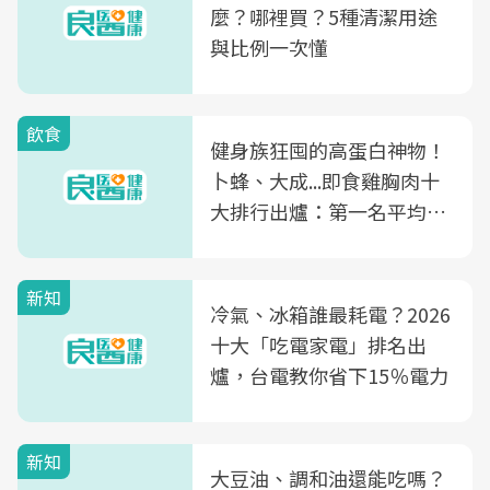
麼？哪裡買？5種清潔用途
與比例一次懂
飲食
健身族狂囤的高蛋白神物！
卜蜂、大成...即食雞胸肉十
大排行出爐：第一名平均一
片不到50元
新知
冷氣、冰箱誰最耗電？2026
十大「吃電家電」排名出
爐，台電教你省下15％電力
新知
大豆油、調和油還能吃嗎？