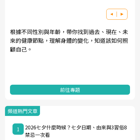
因應超高齡社會來臨，良醫健康網推動「2025年
健檢服務大調查」，以倡議健康促進為目的，深
耕健康篩檢之於台灣民眾健康的關鍵角色，並透
過問卷調查、數據分析進行全年度報導。邀請您
一起成為台灣健康促進的推手之一！
前往專題
頻道熱門文章
2026七夕什麼時候？七夕日期、由來與3習俗8
1
禁忌一次看