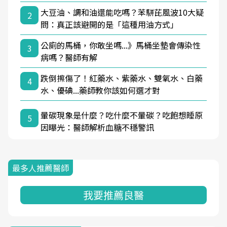
大豆油、調和油還能吃嗎？苯駢芘風波10大疑
2
問：真正該避開的是「這種用油方式」
公廁的馬桶，你敢坐嗎...》馬桶坐墊會傳染性
3
病嗎？醫師有解
跌倒擦傷了！紅藥水、紫藥水、雙氧水、白藥
4
水、優碘...藥師教你該如何選才對
暈碳現象是什麼？吃什麼不暈碳？吃飽想睡原
5
因曝光：醫師解析血糖不穩警訊
最多人推薦醫師
我要推薦良醫