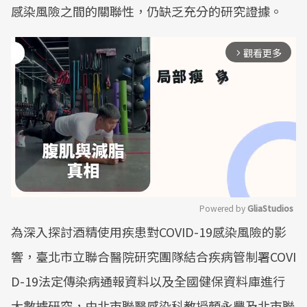
感染風險之間的關聯性，仍缺乏充分的研究證據。
觀看更多
arrow_forward_ios
Powered by 
GliaStudios
為深入探討酒精使用疾患對COVID-19感染風險的影
Mute
響，臺北市立聯合醫院研究團隊結合疾病管制署COVI
D-19法定傳染病通報資料以及全國健保資料庫進行
大數據研究，由北市聯醫感染科教授顏永豐及北市聯