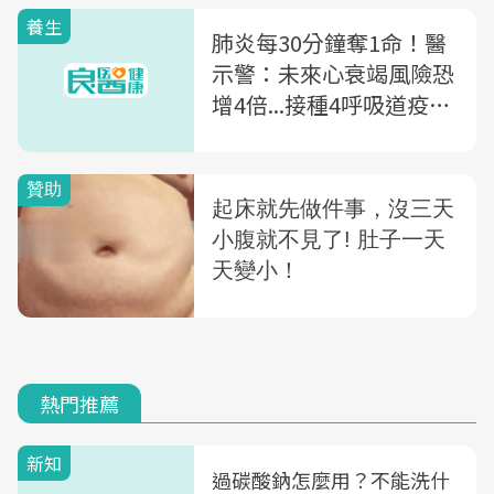
養生
肺炎每30分鐘奪1命！醫
示警：未來心衰竭風險恐
增4倍...接種4呼吸道疫苗
打造全年防護力
熱門推薦
新知
過碳酸鈉怎麼用？不能洗什