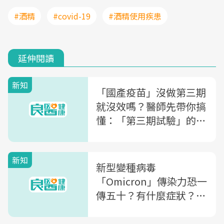
#酒精
#covid-19
#酒精使用疾患
延伸閱讀
新知
「國產疫苗」沒做第三期
就沒效嗎？醫師先帶你搞
懂：「第三期試驗」的意
義為何？
新知
新型變種病毒
「Omicron」傳染力恐一
傳五十？有什麼症狀？傳
染力多強？這篇一次看懂