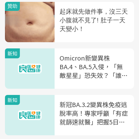
新知
Omicron新變異株
BA.4、BA.5入侵，「無
敵星星」恐失效？「誰」
最該擔心？常見5大QA一
次看
新知
新冠BA.3.2變異株免疫逃
脫率高！專家呼籲「有症
就篩速就醫」把握5日黃
金治療期