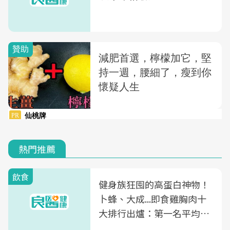
熱門推薦
飲食
健身族狂囤的高蛋白神物！
卜蜂、大成...即食雞胸肉十
大排行出爐：第一名平均一
片不到50元