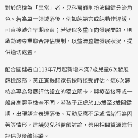
對於篩檢為「異常」者，兒科醫師則扮演關鍵分流角
色。若為單一領域落後，例如純語言或純動作遲緩，
可直接轉介早期療育；若疑似多重面向發展問題，則
啟動跨專業聯合評估機制，以釐清整體發展狀況，提
供適切處置。
配合國健署自113年7月起新增未滿7歲兒童6次發展
篩檢服務，黃正憲提醒家長按時接受評估。這6次篩
檢為專為發展評估設立的獨立關卡，與疫苗接種或一
般身高體重檢查不同。若孩子正處於1.5歲至3歲關鍵
期，出現語言表達落後、互動反應不足或情緒行為固
著等情形，建議與兒科醫師討論，善用相關資源進行
評估與後續追蹤。