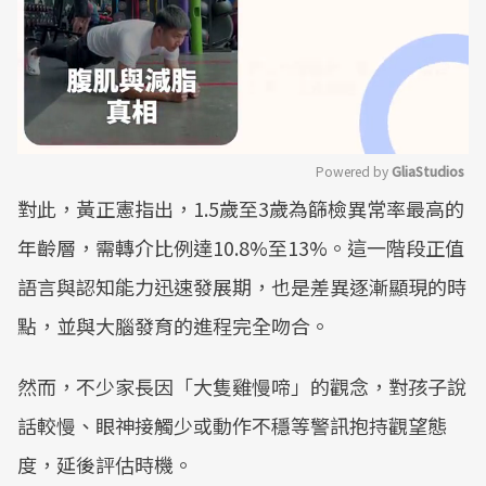
Powered by 
GliaStudios
對此，黃正憲指出，1.5歲至3歲為篩檢異常率最高的
Mute
年齡層，需轉介比例達10.8%至13%。這一階段正值
語言與認知能力迅速發展期，也是差異逐漸顯現的時
點，並與大腦發育的進程完全吻合。
然而，不少家長因「大隻雞慢啼」的觀念，對孩子說
話較慢、眼神接觸少或動作不穩等警訊抱持觀望態
度，延後評估時機。