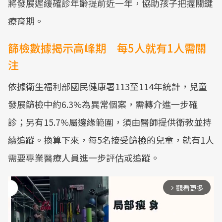
將發展遲緩確診年齡提前近一年，協助孩子把握關鍵
療育期。
篩檢數據揭示高峰期 每5人就有1人需關
注
依據衛生福利部國民健康署113至114年統計，兒童
發展篩檢中約6.3%為異常個案，需轉介進一步確
診；另有15.7%屬邊緣範圍，須由醫師提供衛教並持
續追蹤。換算下來，每5名接受篩檢的兒童，就有1人
需要專業醫療人員進一步評估或追蹤。
觀看更多
arrow_forward_ios