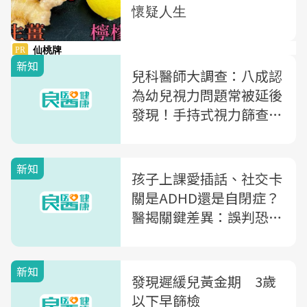
新知
兒科醫師大調查：八成認
為幼兒視力問題常被延後
發現！手持式視力篩查儀
成國際新趨勢，有助提升
早期風險辨識
新知
孩子上課愛插話、社交卡
關是ADHD還是自閉症？
醫揭關鍵差異：誤判恐影
響後續治療與支持
新知
發現遲緩兒黃金期 3歲
以下早篩檢