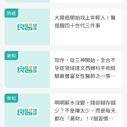
防癌
大腸癌開始找上年輕人！醫
提醒四十世代三件事
新知
陪伴，從三神開始。全台不
孕症領域達文西婦科手術經
驗最豐富女性醫師之一張永
玲領軍，打造全台首創「生
殖銀行概念形象館」，攜手
新知
光田醫院建構360度女性健
明明薪水沒變，錢卻越存越
康照護生態圈
少？不是賺太少，而是每天
都在「漏財」！7個習慣一
次看