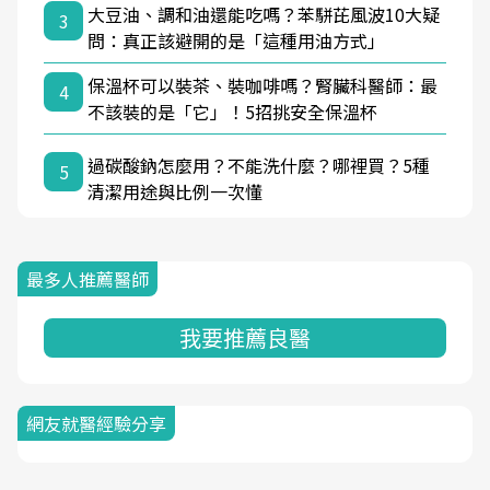
大豆油、調和油還能吃嗎？苯駢芘風波10大疑
3
問：真正該避開的是「這種用油方式」
保溫杯可以裝茶、裝咖啡嗎？腎臟科醫師：最
4
不該裝的是「它」！5招挑安全保溫杯
過碳酸鈉怎麼用？不能洗什麼？哪裡買？5種
5
清潔用途與比例一次懂
最多人推薦醫師
我要推薦良醫
網友就醫經驗分享