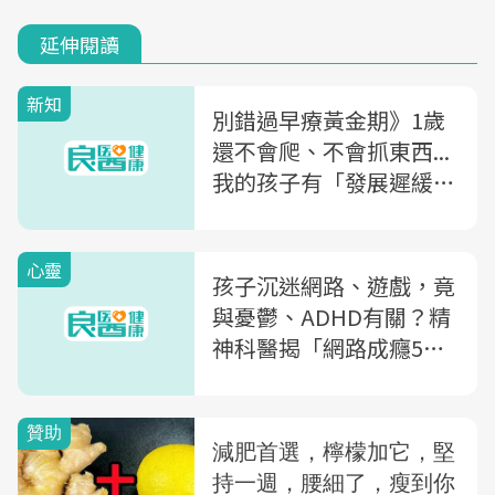
延伸閱讀
新知
別錯過早療黃金期》1歲
還不會爬、不會抓東西...
我的孩子有「發展遲緩」
嗎？「2張圖」教父母檢
測
心靈
孩子沉迷網路、遊戲，竟
與憂鬱、ADHD有關？精
神科醫揭「網路成癮5大
警訊」