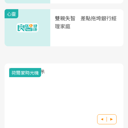
心靈
雙親失智 差點拖垮銀行經
理家庭
荷爾蒙時光機