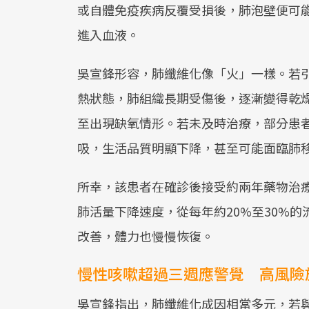
或自體免疫疾病反覆受損後，肺泡壁便可
進入血液。
吳宣鋒形容，肺纖維化像「火」一樣。若
熱狀態，肺組織長期受傷後，逐漸變得乾
至出現缺氧情形。若未及時治療，部分患
吸，生活品質明顯下降，甚至可能面臨肺
所幸，該患者在確診後接受約兩年藥物治
肺活量下降速度，從每年約20%至30%的
改善，體力也慢慢恢復。
慢性咳嗽超過三週應警覺 高風險
吳宣鋒指出，肺纖維化成因相當多元，若