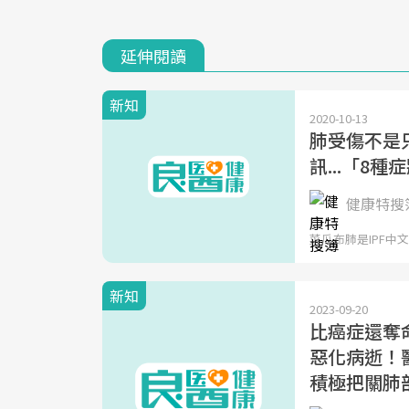
延伸閱讀
新知
2020-10-13
肺受傷不是
訊...「8
健康特搜簿
菜瓜布肺是IPF中文的
新知
2023-09-20
比癌症還奪
惡化病逝！
積極把關肺