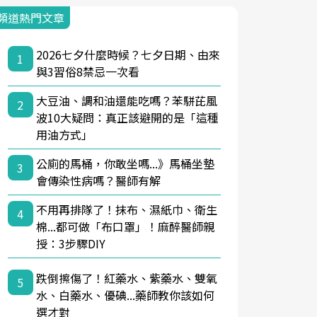
頻道熱門文章
2026七夕什麼時候？七夕日期、由來
1
與3習俗8禁忌一次看
大豆油、調和油還能吃嗎？苯駢芘風
2
波10大疑問：真正該避開的是「這種
用油方式」
公廁的馬桶，你敢坐嗎...》馬桶坐墊
3
會傳染性病嗎？醫師有解
不用再排隊了！抹布、濕紙巾、衛生
4
棉...都可做「布口罩」！麻醉醫師親
授：3步驟DIY
跌倒擦傷了！紅藥水、紫藥水、雙氧
5
水、白藥水、優碘...藥師教你該如何
選才對