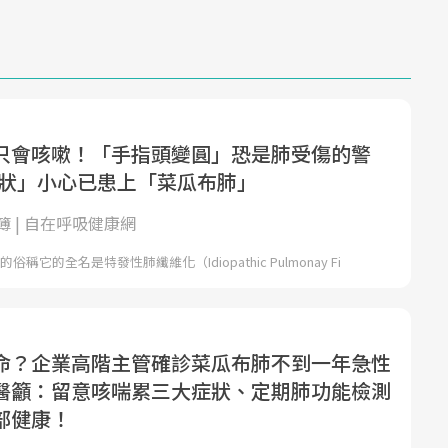
只會咳嗽！「手指頭變圓」恐是肺受傷的警
種症狀」小心已患上「菜瓜布肺」
 | 自在呼吸健康網
俗稱它的全名是特發性肺纖維化（Idiopathic Pulmonay Fi
命？企業高階主管確診菜瓜布肺不到一年急性
醫籲：留意咳喘累三大症狀、定期肺功能檢測
部健康！