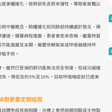
能逐漸纖維化，使肺部失去原本彈性，導致氧氣難以
引用中醫概念，肺纖維化如同肺部持續處於發炎、燥
燥僵硬。隨著病程進展，患者會愈來愈喘，嚴重時甚
者可能進展至末期，需要依賴氧氣或呼吸器維持呼
移植手術。
療，雖然已受損的肺功能無法完全恢復，但成功減緩
流失，降低至約5%至10%，目前呼吸喘症狀已逐漸
族群更要定期追蹤
與自體免疫疾病相關，治療上會透過類固醇或生物製