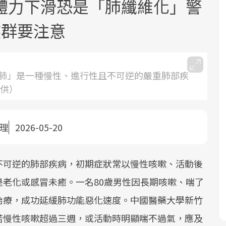
體力下滑恐是「肺纖維化」警
族群要注意
肺」是一種慢性、進行性且不可逆的嚴重肺部疾
提供）
面對超高齡社會的浪潮，台灣正在快速
2025年，就到良醫生活祭體驗「一站式
良醫健康網從「換季的身體變化」出
根據不同性別與年齡，帶你找到過去、
邁向「健康照護」的新時代。隨著國家
健康新生活」，從講座、體驗到運動，
發，透過醫學觀點與日常感受的對話，
現在、未來的健康節點，理解身體的變
政策如「健康台灣推動委員會」與「長
全面啟動你的健康革命！
建立對亞健康的認知，進而引導實際的
化，知道該如何照顧自己。
整理
2026-05-20
照3.0」的推進，「預防醫學」已成全民
改善行動。
關注的核心議題。然而，健檢不只是醫
不可逆的肺部疾病，初期症狀常以慢性咳嗽、活動後
療院所的服務，更是民眾了解自身健康
狀況、啟動健康管理的重要起點。
老化或感冒未癒。一名80歲男性因長期咳嗽、喘了
治療，成功延緩肺功能惡化速度。中國醫藥大學新竹
前往專題
前往專題
前往專題
前往專題
若慢性咳嗽超過三週，或活動時明顯喘不過氣，應及