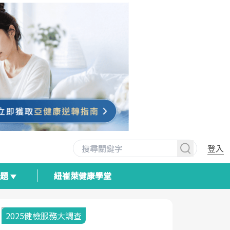
登入
專題
紐崔萊健康學堂
2025健檢服務大調查