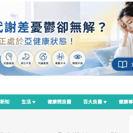
新知
生活
健康問良醫
百大良醫
健康
良醫生活祭
我與健康韌性的距離
荷爾蒙時光機