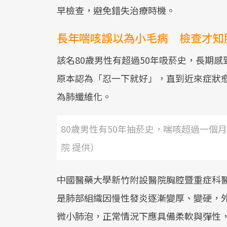
早檢查，避免錯失治療時機。
長年喘咳誤以為小毛病 檢查才知
該名80歲男性有超過50年吸菸史，長期
原本認為「忍一下就好」，直到近來症狀
為肺纖維化。
80歲男性有50年抽菸史，喘咳超過一個
院 提供）
中國醫藥大學新竹附設醫院胸腔暨重症科
是肺部組織因慢性發炎逐漸變厚、變硬，
微小肺泡，正常情況下應具備柔軟與彈性