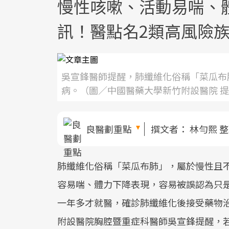
慢性咳嗽、活動易喘、
訊！醫點名2類高風險
吳宣鋒醫師提醒，肺纖維化俗稱「菜瓜布
病。（圖／中國醫藥大學新竹附設醫院 
良醫劃重點
撰文者：
林勻熙 
肺纖維化俗稱「菜瓜布肺」，屬於慢性且
容易喘、體力下降表現，容易被誤認為只是
一年多才就醫，確診肺纖維化後接受藥物
附設醫院胸腔暨重症科醫師吳宣鋒提醒，