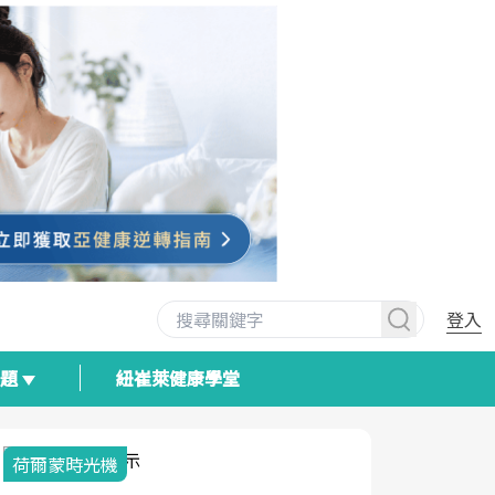
登入
專題
紐崔萊健康學堂
荷爾蒙時光機
2025健檢