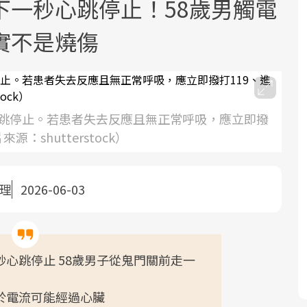
下一秒心跳停止！58歲男觸電
實不是燒傷
跳停止。若患者失去反應且無正常呼吸，應立即撥
面對超高齡社會的浪潮，台灣正在快速
2025年，就到良醫生活祭體驗「一站式
良醫健康網從「換季的身體變化」出
：shutterstock）
邁向「健康照護」的新時代。隨著國家
健康新生活」，從講座、體驗到運動，
發，透過醫學觀點與日常感受的對話，
政策如「健康台灣推動委員會」與「長
全面啟動你的健康革命！
建立對亞健康的認知，進而引導實際的
照3.0」的推進，「預防醫學」已成全民
改善行動。
整理
2026-06-03
關注的核心議題。然而，健檢不只是醫
療院所的服務，更是民眾了解自身健康
狀況、啟動健康管理的重要起點。
心跳停止 58歲男子從鬼門關前走一
前往專題
前往專題
前往專題
於電流可能經過心臟