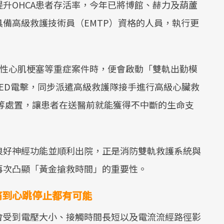
升OHCA患者存活率，今年已將博館、赫力及葫蘆
備高級救護技術員（EMTP）資格的人員，執行更
急性心肌梗塞等重症案件時，便會啟動「雙軌出勤模
AED電擊，同步派遣高級救護隊接手進行高級心臟救
管等處置，讓患者在送醫前就能獲得不中斷的生命支
良好神經功能並順利出院，正是消防雙軌救護系統與
再次凸顯「黃金搶救時間」的重要性。
痛到心跳停止都有可能
會受到電壓大小、接觸時間長短以及電流流經路徑影