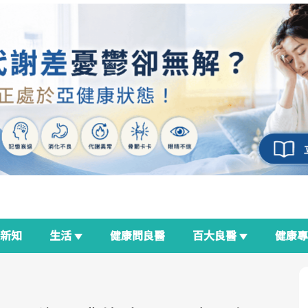
新知
生活
健康問良醫
百大良醫
健康
良醫生活祭
我與健康韌性的距離