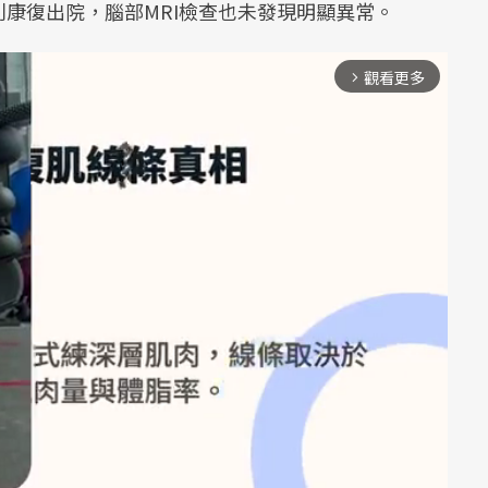
康復出院，腦部MRI檢查也未發現明顯異常。
觀看更多
arrow_forward_ios