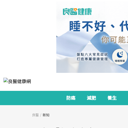
防癌
減肥
養生
良醫
新知