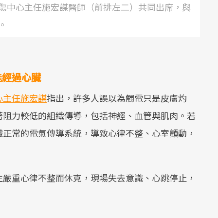
傷中心主任施宏謀醫師（前排左二）共同出席，與
。
能經過心臟
心主任施宏謀
指出，許多人誤以為觸電只是皮膚灼
著阻力較低的組織傳導，包括神經、血管與肌肉。若
臟正常的電氣傳導系統，導致心律不整、心室顫動，
生嚴重心律不整而休克，現場失去意識、心跳停止，
。