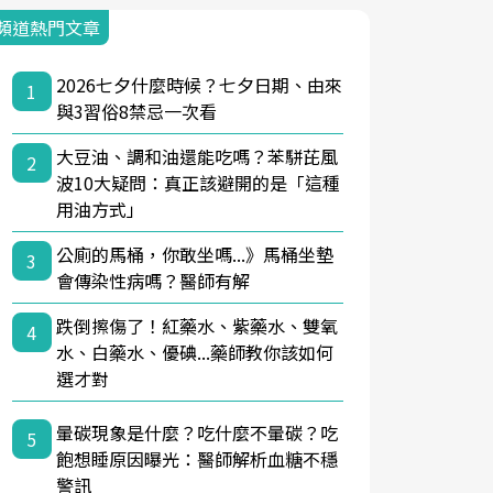
頻道熱門文章
2026七夕什麼時候？七夕日期、由來
1
與3習俗8禁忌一次看
大豆油、調和油還能吃嗎？苯駢芘風
2
波10大疑問：真正該避開的是「這種
用油方式」
公廁的馬桶，你敢坐嗎...》馬桶坐墊
3
會傳染性病嗎？醫師有解
跌倒擦傷了！紅藥水、紫藥水、雙氧
4
水、白藥水、優碘...藥師教你該如何
選才對
暈碳現象是什麼？吃什麼不暈碳？吃
5
飽想睡原因曝光：醫師解析血糖不穩
警訊