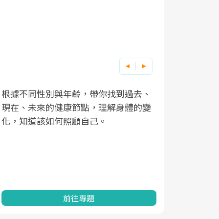
根據不同性別與年齡，帶你找到過去、
因應超高齡
現在、未來的健康節點，理解身體的變
「2025
化，知道該如何照顧自己。
康促進為目
民眾健康的
查、數據分
一起成為台
前往專題