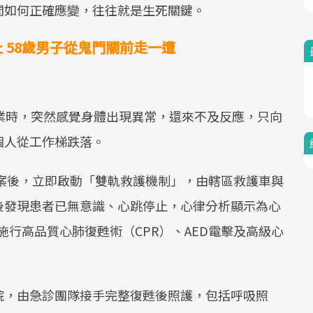
間如何正確應變，往往就是生死關鍵。
 58歲男子從鬼門關前走一遭
業時，突然感覺身體出現異常，還來不及反應，只向
個人從工作梯跌落。
報案後，立即啟動「雙軌救護機制」，由轄區救護車與
後發現患者已無意識、心跳停止，心律分析顯示為心
ion），立即施行高品質心肺復甦術（CPR）、AED電擊及高級心
院，由急診團隊接手完整復甦後照護，包括呼吸照