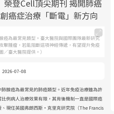
榮登Cell頂尖期刊 揭開肺癌
開創癌症治療「斷電」新方向
腺癌為最常見類型。臺大醫院與國際團隊最新研究
攻擊腫瘤，若能阻斷這項神經傳遞，有望提升免疫
面對超高齡社會的浪潮，台灣正在快速
2025年，就到良醫生活祭體驗「一站式
良醫健康網從「換季的身體變化」出
圖／臺大醫院提供。）
邁向「健康照護」的新時代。隨著國家
健康新生活」，從講座、體驗到運動，
發，透過醫學觀點與日常感受的對話，
政策如「健康台灣推動委員會」與「長
全面啟動你的健康革命！
建立對亞健康的認知，進而引導實際的
照3.0」的推進，「預防醫學」已成全民
改善行動。
2026-07-08
關注的核心議題。然而，健檢不只是醫
療院所的服務，更是民眾了解自身健康
中肺腺癌為最常見的肺癌類型。近年免疫治療雖為許
狀況、啟動健康管理的重要起點。
當比例病人治療效果有限，其背後機制一直是國際癌
前往專題
前往專題
前往專題
任英國弗朗西斯·克里克研究院（The Francis