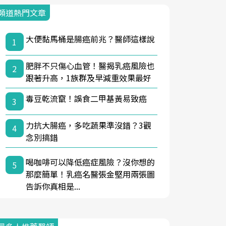
頻道熱門文章
大便黏馬桶是腸癌前兆？醫師這樣說
1
肥胖不只傷心血管！醫揭乳癌風險也
2
跟著升高，1族群及早減重效果最好
毒豆乾流竄！誤食二甲基黃易致癌
3
力抗大腸癌，多吃蔬果準沒錯？3觀
4
念別搞錯
喝咖啡可以降低癌症風險？沒你想的
5
那麼簡單！乳癌名醫張金堅用兩張圖
告訴你真相是...