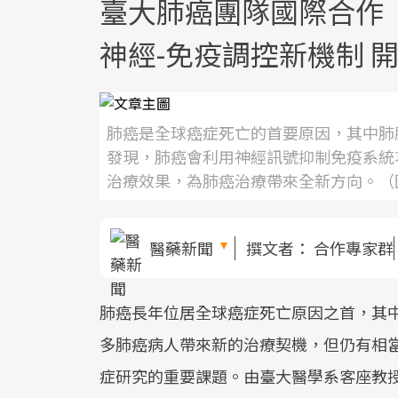
臺大肺癌團隊國際合作 
神經-免疫調控新機制 
肺癌是全球癌症死亡的首要原因，其中肺
發現，肺癌會利用神經訊號抑制免疫系統
治療效果，為肺癌治療帶來全新方向。（
醫藥新聞
撰文者：
合作專家群
肺癌長年位居全球癌症死亡原因之首，其
多肺癌病人帶來新的治療契機，但仍有相
症研究的重要課題。由臺大醫學系客座教授、現