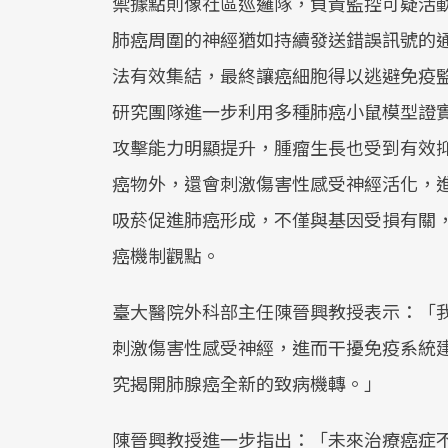
禦據點則像社區巡邏隊，負責監控可疑活
肺癌周圍的神經猶如持續發送錯誤訊號的
法有效集結，最終讓癌細胞得以逃避免疫
研究團隊進一步利用多種肺癌小鼠模型證
攻擊能力明顯提升，腫瘤生長也受到有效
癌物外，還會刺激傷害性感受神經活化，
吸菸促進肺癌形成，不僅與基因受損有關
癌機制觀點。
臺大醫院外科部主任陳晉興教授表示：「
刺激傷害性感受神經，進而干擾免疫系統
究揭開肺腺癌全新的致病機轉。」
陳晉興教授進一步指出：「未來治療癌症