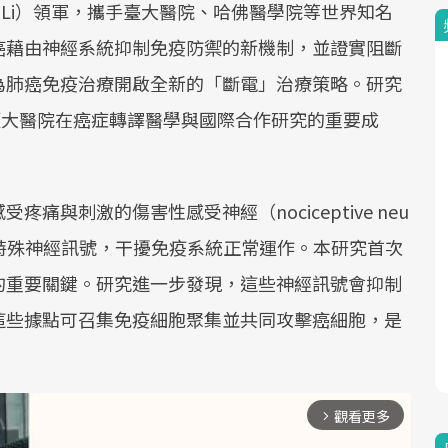
 Leanne Li）領軍，攜手臺大醫院、哈佛醫學院等世界知名
癌藉由神經系統抑制免疫防禦的新機制，並證實阻斷
為肺癌免疫治療開啟全新的「斷電」治療策略。研究
現臺大醫院在癌症轉譯醫學與國際合作研究的重要成
與刺激的傷害性感受神經（nociceptive neu
放特殊神經訊號，干擾免疫系統正常運作。本研究首次
的重要關鍵。研究進一步發現，這些神經訊號會抑制
這些據點可召集免疫細胞聚集並共同攻擊癌細胞，是
觀看更多
arrow_forward_ios