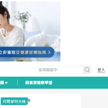
登入
專題
紐崔萊健康學堂
荷爾蒙時光機
2025健檢