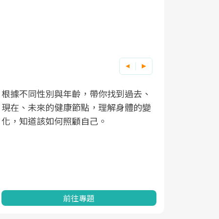
根據不同性別與年齡，帶你找到過去、
因應超高齡
現在、未來的健康節點，理解身體的變
「2025
化，知道該如何照顧自己。
康促進為目
民眾健康的
查、數據分
一起成為台
前往專題