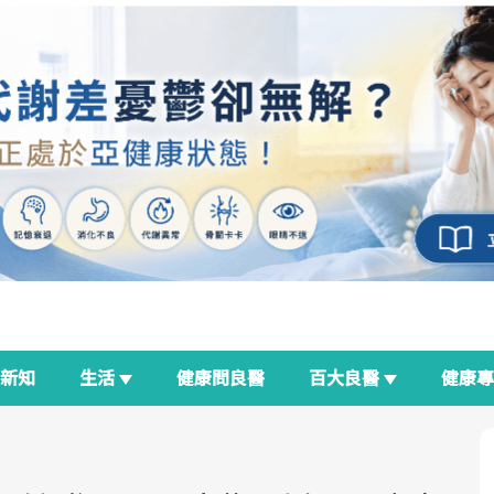
新知
生活
健康問良醫
百大良醫
健康
良醫生活祭
我與健康韌性的距離