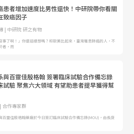
癌患者增加速度比男性還快！中研院帶你看關
在致癌因子
 | 中研院 研之有物
沒事了啊！」你還這樣想嗎？和歐美比起來，臺灣罹患肺癌的人，不
菸者，而
系與百靈佳殷格翰 簽署臨床試驗合作備忘錄
床試驗 聚焦六大領域 有望助患者提早獲得幫
| 合作專家群
與百靈佳殷格翰藥廠於今日簽訂臨床試驗合作備忘錄(MOU)，由長庚