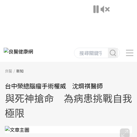
良醫
新知
台中榮總腦瘤手術權威 沈烱祺醫師
與死神搶命 為病患挑戰自我
極限