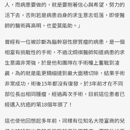
人，而病患要做的，就是要抱著信心與希望，努力的
活下去，否則若是病患自身的求生意志低落，即使醫
師的醫術再高明，也愛莫能助。」
曾經有一位被診斷為腦幹惡性膠質瘤的病患，是一個
相當有挑戰性的手術，不過沈烱祺醫師知道病患的求
生意識非常強，於是他和團隊在手術檯上奮戰到凌
晨，為的就是能更精細達到最大面積切除，結果手術
非常成功，術後15年都沒有復發，於3年前才在不同
部位長出相同腫瘤，經過再次手術，目前這位患者已
經邁入抗癌的第18個年頭了！
這也使他回想起多年前，同樣有位知名大陸富商的兒