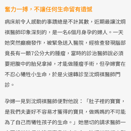
奮力一搏，不讓任何生命留有遺憾
病床前令人感動的事蹟總是不計其數，近期最讓沈烱
祺醫師印象深刻的，是一名6個月身孕的婦人。一天
她突然癲癇發作，被緊急送入醫院，經檢查發現腦部
竟長有一顆7公分大的腫瘤，當時的診治醫師說必須
要把腹中的胎兒拿掉，才能做腫瘤手術，但孕婦實在
不忍心犧牲小生命，於是火速轉診至沈烱祺醫師門
診。
孕婦一見到沈烱祺醫師便對他說：「肚子裡的寶寶，
是我們夫妻好不容易才獲得的寶貝，做媽媽的不可能
為了自己而犧牲孩子的生命。」她懇切的請求醫師一