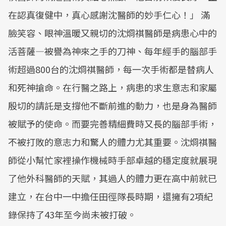
在認真復健中，真心感謝沈醫師的妙手仁心！」 滿
臉笑容、眼神溫暖又親切的沈烱祺醫師是病患心中的
活菩薩—被譽為神來之手的刀神、每年經手的腦部手
術超過800台的沈烱祺醫師，每一次手術都是替病人
和死神搶命。在行醫之路上，病患的求生意志和家屬
殷切的請託是支撐他不斷前進的動力，也是身為醫師
被賦予的使命。而要完善精細費時又長的腦部手術，
不被打敗的意志力和驚人的體力尤其重要。沈烱祺醫
師從小幫忙家裡操作機械時手部卓越的穩定度就展現
了他外科醫師的天賦，其過人的體力更在高中前就已
建立，在台中一中擔任田徑隊長時期，還擁有2項紀
錄保持了43年至今尚未被打破。