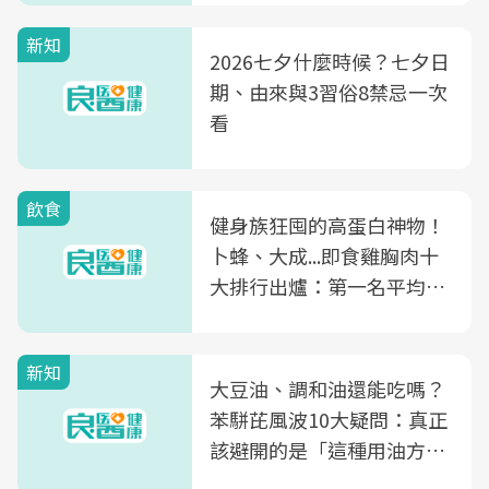
新知
2026七夕什麼時候？七夕日
期、由來與3習俗8禁忌一次
看
飲食
健身族狂囤的高蛋白神物！
卜蜂、大成...即食雞胸肉十
大排行出爐：第一名平均一
片不到50元
新知
大豆油、調和油還能吃嗎？
苯駢芘風波10大疑問：真正
該避開的是「這種用油方
式」