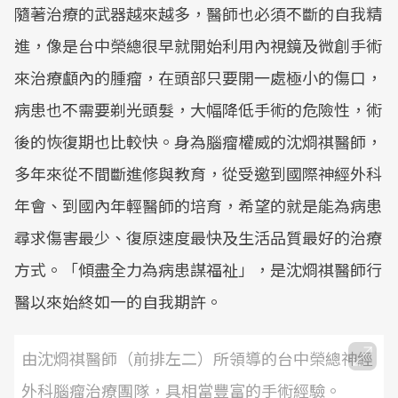
隨著治療的武器越來越多，醫師也必須不斷的自我精
進，像是台中榮總很早就開始利用內視鏡及微創手術
來治療顱內的腫瘤，在頭部只要開一處極小的傷口，
病患也不需要剃光頭髮，大幅降低手術的危險性，術
後的恢復期也比較快。身為腦瘤權威的沈烱祺醫師，
多年來從不間斷進修與教育，從受邀到國際神經外科
年會、到國內年輕醫師的培育，希望的就是能為病患
尋求傷害最少、復原速度最快及生活品質最好的治療
方式。「傾盡全力為病患謀福祉」，是沈烱祺醫師行
醫以來始終如一的自我期許。
由沈烱祺醫師（前排左二）所領導的台中榮總神經
外科腦瘤治療團隊，具相當豐富的手術經驗。