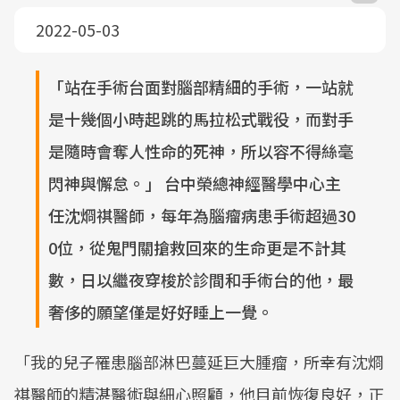
2022-05-03
「站在手術台面對腦部精細的手術，一站就
是十幾個小時起跳的馬拉松式戰役，而對手
是隨時會奪人性命的死神，所以容不得絲毫
閃神與懈怠。」 台中榮總神經醫學中心主
任沈烱祺醫師，每年為腦瘤病患手術超過30
0位，從鬼門關搶救回來的生命更是不計其
數，日以繼夜穿梭於診間和手術台的他，最
奢侈的願望僅是好好睡上一覺。
「我的兒子罹患腦部淋巴蔓延巨大腫瘤，所幸有沈烱
祺醫師的精湛醫術與細心照顧，他目前恢復良好，正