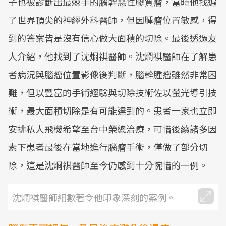
子也被診斷出最棘手的腦幹惡性膠質瘤，當時他找遍
了世界頂尖的神經外科醫師，但因腫瘤位置敏感，得
到的答案皆是沒有信心做大面積的切除。最後透過友
人介紹，他找到了沈烱祺醫師。沈烱祺醫師在了解患
者病況與腦瘤位置影像後判斷，腦幹腫瘤雖然非常困
難，但以豐富的手術經驗與切除技術佐以螢光導引技
術，最大面積切除是有可能達到的。患者一家也立即
安排私人飛機希望至台中榮總治療，可惜後續諸多因
素下患者最後在當地進行腦瘤手術，僅做了部分切
除，這是沈烱祺醫師至今仍感到十分惋惜的一例。
沈烱祺醫師細數著令他印象深刻的案例。