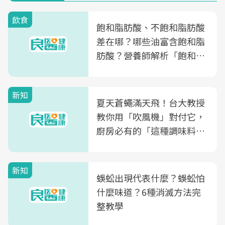
飲食
飽和脂肪酸、不飽和脂肪酸
差在哪？哪些油富含飽和脂
肪酸？營養師解析「飽和脂
肪酸」的優缺點、建議攝取
量
新知
夏天蒼蠅滿天飛！台大教授
教你用「吹風機」對付它，
廚房必有的「這種調味料」
竟是蒼蠅剋星～
新知
蜈蚣出現代表什麼？蜈蚣怕
什麼味道？6種消滅方法完
整教學