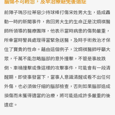
腦傷不可輕忽，及早治療避免後遺症
前陣子瑪莎拉蒂惡少持球棒打傷宋姓男大生，造成轟
動一時的新聞事件，救回男大生的生命正是沈烱祺醫
師所領導的醫療團隊，他表示當時病患的傷勢嚴重，
所幸當時警員處理得當緊急送醫，及時手術救治才保
住了寶貴的性命。藉由這個例子，沈烱祺醫師呼籲大
眾，千萬不能忽略腦部的意外撞擊，不管是事故跌
倒、車禍撞擊或像這樣的攻擊事件，可能會有一段清
醒期，即使事發當下，當事人意識清醒或看不出任何
外傷，也必須做仔細的腦部檢查，否則如果腦部造成
損傷而未獲得適當的治療，將可能造成許多嚴重的後
遺症。