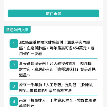
前往專題
頻道熱門文章
3款癌症藥物擴大健保給付！涵蓋子宮內膜
1
癌、血癌與肺癌，每年最高可省454萬元，適
用條件一次看
夏天蒼蠅滿天飛！台大教授教你用「吹風機」
2
對付它，廚房必有的「這種調味料」竟是蒼蠅
剋星～
原來一千年前「人工呼吸」是對著「那個洞」
3
吹氣...來看看老祖宗的急救方法
來當「抗壓達人」！學會3C原則，控好血壓遠
4
離慢性病