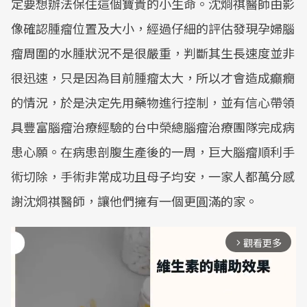
定要想辦法保住這個寶貴的小生命。沈烱祺醫師由影
像確認腫瘤位置及大小，經過仔細的評估發現孕婦腦
瘤周圍的水腫狀況不是很嚴重，判斷其生長速度並非
很迅速，只是因為目前腫瘤太大，所以才會造成癲癇
的情況，於是決定先用藥物進行控制，並有信心帶領
具豐富腦瘤治療經驗的台中榮總腦瘤治療團隊完成病
患心願。在病患剖腹生產後的一周，巨大腦瘤順利手
術切除，手術非常成功且母子均安，一家人都萬分感
謝沈烱祺醫師，讓他們擁有一個更圓滿的家。
觀看更多
arrow_forward_ios