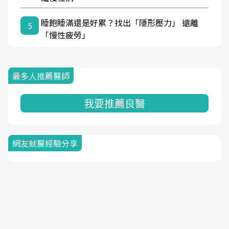
睡飽睡滿還是好累？找出「隱形壓力」 遠離
5
「慢性疲勞」
最多人推薦醫師
我要推薦良醫
網友就醫經驗分享