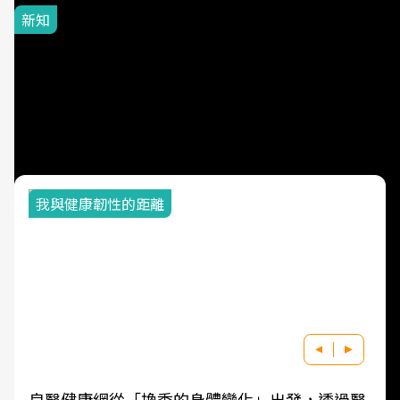
新知
大豆油、調和油還能吃嗎？
苯駢芘風波10大疑問：真正
該避開的是「這種用油方
式」
我與健康韌性的距離
良醫健康網從「換季的身體變化」出發，透過醫