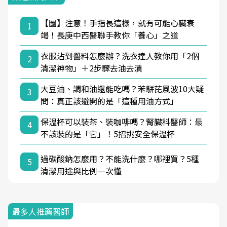
【圖】注意！手指長這樣，就有可能心臟衰
1
竭！長庚中西醫聯手教你「養心」之道
衣服沾到醬料怎麼辦？洗衣達人教你用「2個
2
清潔神物」＋2步驟去油去漬
大豆油、調和油還能吃嗎？苯駢芘風波10大疑
3
問：真正該避開的是「這種用油方式」
保溫杯可以裝茶、裝咖啡嗎？腎臟科醫師：最
4
不該裝的是「它」！5招挑安全保溫杯
過碳酸鈉怎麼用？不能洗什麼？哪裡買？5種
5
清潔用途與比例一次懂
最多人推薦醫師