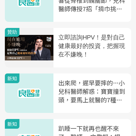
響從脊椎到髖關節，兒科
醫師傳授7招「揹巾挑選
指南」
新知
出來爬，遲早要摔的…小
兒科醫師解惑：寶寶撞到
頭，要馬上就醫的7種狀
況
新知
趴睡一下就再也醒不來