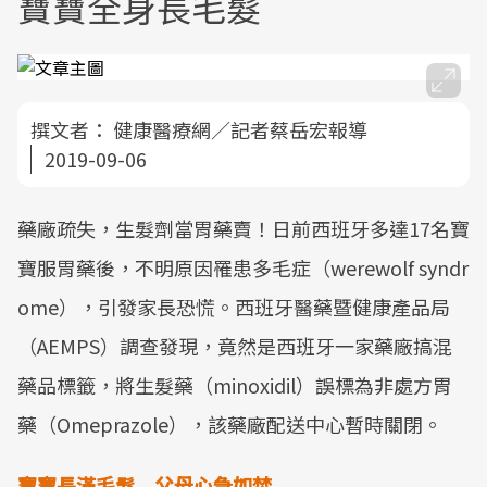
寶寶全身長毛髮
撰文者：
健康醫療網／記者蔡岳宏報導
2019-09-06
藥廠疏失，生髮劑當胃藥賣！日前西班牙多達17名寶
寶服胃藥後，不明原因罹患多毛症（werewolf syndr
ome），引發家長恐慌。西班牙醫藥暨健康產品局
（AEMPS）調查發現，竟然是西班牙一家藥廠搞混
藥品標籤，將生髮藥（minoxidil）誤標為非處方胃
藥（Omeprazole），該藥廠配送中心暫時關閉。
寶寶長滿毛髮 父母心急如焚