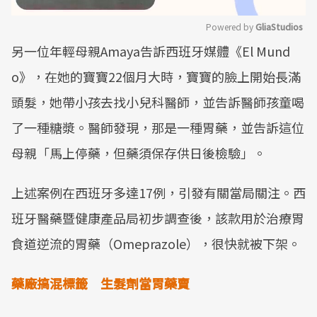
Powered by 
GliaStudios
另一位年輕母親Amaya告訴西班牙媒體《El Mund
Mute
o》，在她的寶寶22個月大時，寶寶的臉上開始長滿
頭髮，她帶小孩去找小兒科醫師，並告訴醫師孩童喝
了一種糖漿。醫師發現，那是一種胃藥，並告訴這位
母親「馬上停藥，但藥須保存供日後檢驗」。
上述案例在西班牙多達17例，引發有關當局關注。西
班牙醫藥暨健康產品局初步調查後，該款用於治療胃
食道逆流的胃藥（Omeprazole），很快就被下架。
藥廠搞混標籤 生髮劑當胃藥賣