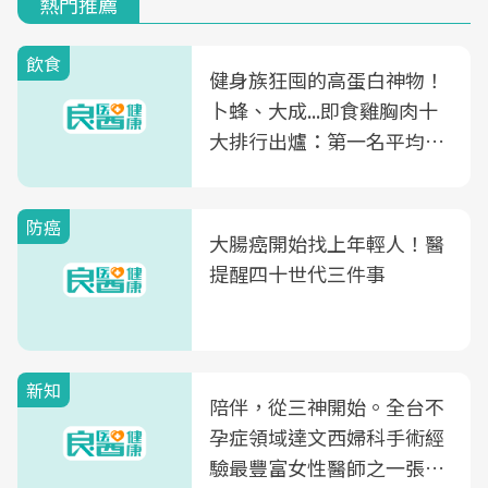
熱門推薦
飲食
健身族狂囤的高蛋白神物！
卜蜂、大成...即食雞胸肉十
大排行出爐：第一名平均一
片不到50元
防癌
大腸癌開始找上年輕人！醫
提醒四十世代三件事
新知
陪伴，從三神開始。全台不
孕症領域達文西婦科手術經
驗最豐富女性醫師之一張永