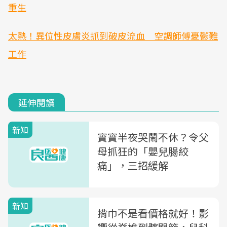
重生
太熱！異位性皮膚炎抓到破皮流血 空調師傅憂鬱難
工作
延伸閱讀
新知
寶寶半夜哭鬧不休？令父
母抓狂的「嬰兒腸絞
痛」，三招緩解
新知
揹巾不是看價格就好！影