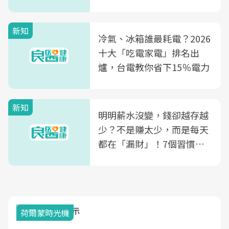
玲領軍，打造全台首創「生
殖銀行概念形象館」，攜手
新知
光田醫院建構360度女性健
冷氣、冰箱誰最耗電？2026
康照護生態圈
十大「吃電家電」排名出
爐，台電教你省下15％電力
新知
明明薪水沒變，錢卻越存越
少？不是賺太少，而是每天
都在「漏財」！7個習慣一
次看
荷爾蒙時光機