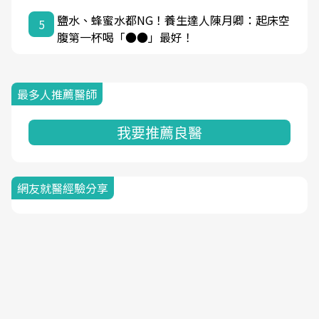
鹽水、蜂蜜水都NG！養生達人陳月卿：起床空
5
腹第一杯喝「●●」最好！
最多人推薦醫師
我要推薦良醫
網友就醫經驗分享