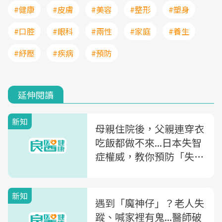
#健康
#皮膚
#美容
#整形
#塑身
#口腔
#眼科
#兩性
#家庭
#養生
#紓壓
#疾病
#預防
延伸閱讀
新知
母親住院後，父親連穿衣
吃飯都做不來...日本失智
症權威，教你預防「失智
症惡化」
新知
遇到「魔神仔」？老人失
蹤、喊家裡有鬼...醫師破