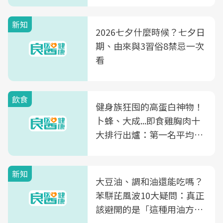
新知
2026七夕什麼時候？七夕日
期、由來與3習俗8禁忌一次
看
飲食
健身族狂囤的高蛋白神物！
卜蜂、大成...即食雞胸肉十
大排行出爐：第一名平均一
片不到50元
新知
大豆油、調和油還能吃嗎？
苯駢芘風波10大疑問：真正
該避開的是「這種用油方