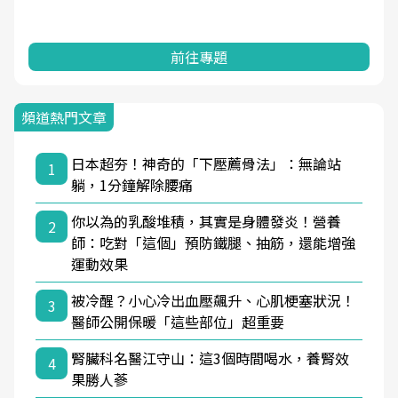
前往專題
頻道熱門文章
日本超夯！神奇的「下壓薦骨法」：無論站
1
躺，1分鐘解除腰痛
你以為的乳酸堆積，其實是身體發炎！營養
2
師：吃對「這個」預防鐵腿、抽筋，還能增強
運動效果
被冷醒？小心冷出血壓飆升、心肌梗塞狀況！
3
醫師公開保暖「這些部位」超重要
腎臟科名醫江守山：這3個時間喝水，養腎效
4
果勝人蔘