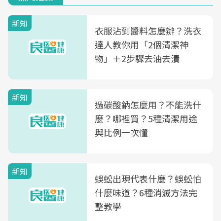
新知
衣服沾到醬料怎麼辦？洗衣
達人教你用「2個清潔神
物」＋2步驟去油去漬
新知
過碳酸鈉怎麼用？不能洗什
麼？哪裡買？5種清潔用途
與比例一次懂
新知
蜈蚣出現代表什麼？蜈蚣怕
什麼味道？6種消滅方法完
整教學