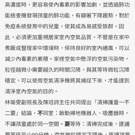
高濃度時，更容易使內毒素的影響加劇，並透過肺功
能檢查機發現孩童的肺功能，有顯著下降趨勢，對於
免疫系統發育中的兒童，使其成為易感受族群，因
此，必須更加重視居家室內空氣品質，不管是在家中
煮飯或整理家中環境時，保持良好的室內通風，可以
減少內毒素的累積。家裡空氣中懸浮的空氣污染物，
粒徑越微小需要越久的時間沉降，與其等待微粒沉降
穩定，可以使用空氣清淨機將其捕捉下來，才能達到
清淨室內空氣的目的。
林瑜雯副院長及陳培詩主任共同提出「清掃護童一不
二要」結論，
不
同室：啟動掃地機器人、吸塵器時，
不讓孩童處於同一空間。
要
等待：清掃完成後，建議
要等待至少90分鐘，空氣微粒穩定下降後，再讓孩童