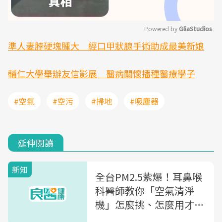
Powered by 
GliaStudios
準人妻脖硬塊腫大 經口甲狀腺手術助成最美新娘
Mute
輔仁大學舉辦友信影展 醫病關懷播種醫療學子
#空氣
#空污
#掃地
#吸塵器
延伸閱讀
新知
全台PM2.5紫爆！耳鼻喉
科醫師教你「空氣清淨
機」怎麼挑、怎麼用才防
病