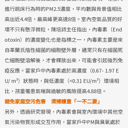
進行跳床行為時的PM2.5濃度，平均數與背景值相比
高出近4.4倍，最高峰更高達8倍。室內空氣品質的好
壞不只有懸浮微粒，陳培詩主任指出，內毒素（End
otoxin）的濃度變化也是指標之一，內毒素主要是來
自革蘭氏陰性細菌的細胞壁外層，通常只有在細菌死
亡細胞壁溶解後，才會釋放出來，可能會引起強烈免
疫反應。當家戶中內毒素處於高濃度（0.67- 1.97 E
U/ m³）狀態時，與低濃度（<0.31 EU/m³）環境相
比，孩童罹患氣喘與過敏的風險提高4.88倍。
避免家庭空污危害 清掃護童「一不二要」
另外，透過研究發現，內毒素會與室內環境中其他空
氣污染物質形成交互作用，當家戶中PM與臭氧處於