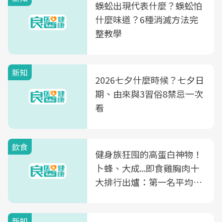
蜈蚣出現代表什麼？蜈蚣怕
什麼味道？6種消滅方法完
整教學
新知
2026七夕什麼時候？七夕日
期、由來與3習俗8禁忌一次
看
飲食
健身族狂囤的高蛋白神物！
卜蜂、大成...即食雞胸肉十
大排行出爐：第一名平均一
片不到50元
新知