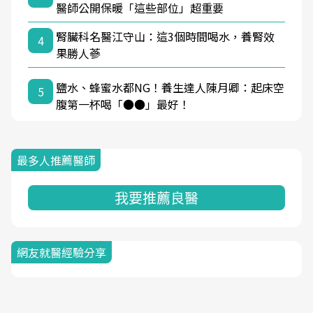
醫師公開保暖「這些部位」超重要
腎臟科名醫江守山：這3個時間喝水，養腎效
4
果勝人蔘
鹽水、蜂蜜水都NG！養生達人陳月卿：起床空
5
腹第一杯喝「●●」最好！
最多人推薦醫師
我要推薦良醫
網友就醫經驗分享