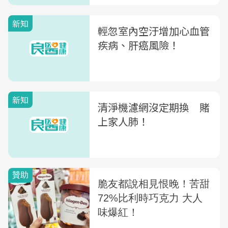
增加13倍
新知
輕忽室內空汙增加心血管
疾病、肝癌風險！
新知
清淨機濾網沒定期換 賭
上家人肺！