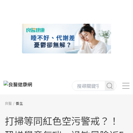
良醫
養生
打掃等同紅色空污警戒？！