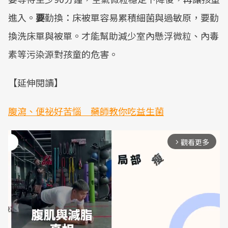
進入。
要
勤換：床被單容易累積細菌與過敏原，要勤
換洗床單與被單。才能幫助減少室內懸浮微粒、內毒
素等污染源對孩童的危害。
【延伸閱讀】
腹瀉、便祕好苦惱 藥師教你吃益生菌
觀看更多
arrow_forward_ios