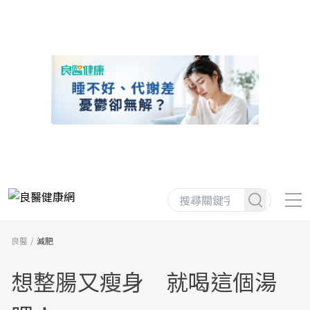
良醫
減肥
想整腸又瘦身 就喝這個湯