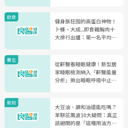
飲食
健身族狂囤的高蛋白神物！
卜蜂、大成...即食雞胸肉十
大排行出爐：第一名平均一
片不到50元
養生
從鼾聲看睡眠健康！新型居
家睡眠檢測納入「鼾聲能量
分析」揪出睡眠呼吸中止症
風險
新知
大豆油、調和油還能吃嗎？
苯駢芘風波10大疑問：真正
該避開的是「這種用油方