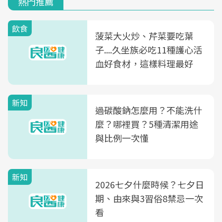
熱門推薦
飲食
菠菜大火炒、芹菜要吃葉
子....久坐族必吃11種護心活
血好食材，這樣料理最好
新知
過碳酸鈉怎麼用？不能洗什
麼？哪裡買？5種清潔用途
與比例一次懂
新知
2026七夕什麼時候？七夕日
期、由來與3習俗8禁忌一次
看