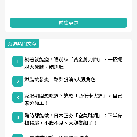
前往專題
頻道熱門文章
躺著就能瘦！睡前練「黃金剪刀腳」，一招擺
1
脫大象腿、鮪魚肚
燃脂抗發炎 酪梨扮演5大狠角色
2
減肥期間想吃鍋？這款「超低卡火鍋」，自己
3
煮超簡單！
隨時都能做！日本正夯「空氣跳繩」：下半身
4
扭轉跳，小腹不見、大腿變細了！