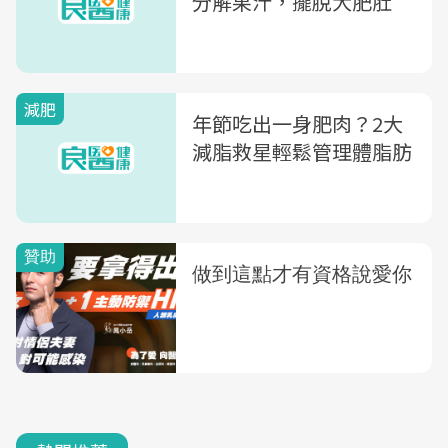
分解果汁，擺脫大肥肚
減肥
年節吃出一身肥肉？2大
減脂救星輕鬆管理體脂肪