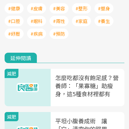
#健康
#皮膚
#美容
#整形
#塑身
#口腔
#眼科
#兩性
#家庭
#養生
#紓壓
#疾病
#預防
延伸閱讀
減肥
怎麼吃都沒有飽足感？營
養師：「果寡糖」助瘦
身，這5種食材裡都有
減肥
平坦小腹養成術 讓
「它」清空你的腸胃