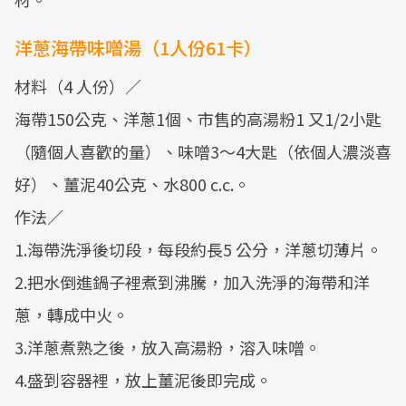
洋蔥海帶味噌湯（1人份61卡）
材料（4 人份）／
海帶150公克、洋蔥1個、市售的高湯粉1 又1/2小匙
（隨個人喜歡的量）、味噌3～4大匙（依個人濃淡喜
好）、薑泥40公克、水800 c.c.。
作法／
1.海帶洗淨後切段，每段約長5 公分，洋蔥切薄片。
2.把水倒進鍋子裡煮到沸騰，加入洗淨的海帶和洋
蔥，轉成中火。
3.洋蔥煮熟之後，放入高湯粉，溶入味噌。
4.盛到容器裡，放上薑泥後即完成。