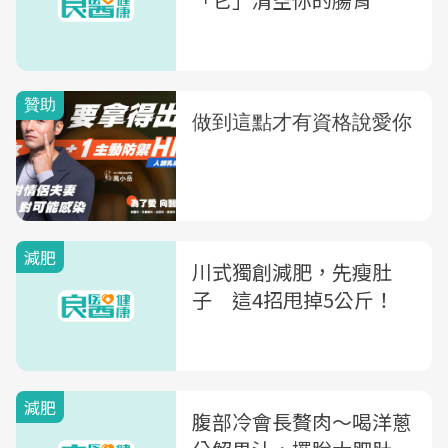
減肥
川式獨創減肥，先瘦肚
子 這4招甩掉5公斤！
減肥
腹部冷會長贅肉〜喝洋蔥