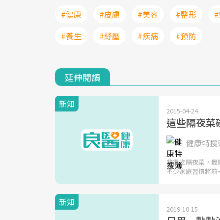
#健康
#皮膚
#美容
#整形
#養生
#紓壓
#疾病
#預防
延伸閱讀
新知
2015-04-24
這些隔夜菜碰
健康特搜
非得吃隔夜菜，最
不少家庭習慣將前
新知
2019-10-15