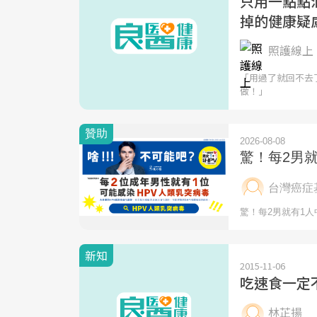
只用一點點
掉的健康疑
照護線上 
「用過了就回不去
做！」
新知
2015-11-06
吃速食一定
林芷揚