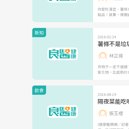
你愛吃漢堡、薯條
點店！其實，偶爾
新知
2016-02-24
薯條不是垃
林芷揚
炸物不一定不健康
氧化物，比起熱炒
飲食
2016-08-19
隔夜菜能吃
張玉櫻
(健康醫療網／記