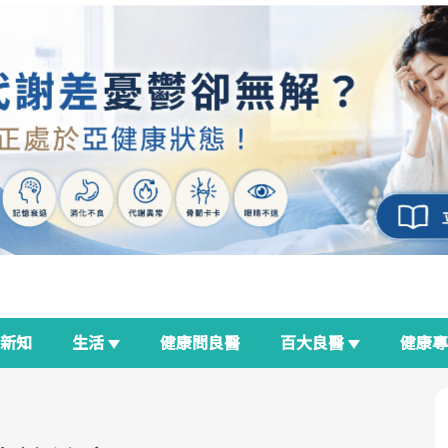
新知
生活
健康問良醫
百大良醫
健康
良醫生活祭
我與健康韌性的距離