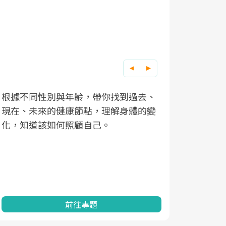
根據不同性別與年齡，帶你找到過去、
因應超高齡
現在、未來的健康節點，理解身體的變
「2025
化，知道該如何照顧自己。
康促進為目
民眾健康的
查、數據分
一起成為台
前往專題