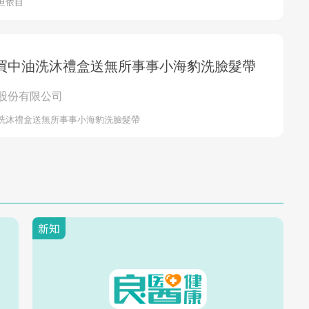
但依目
新知