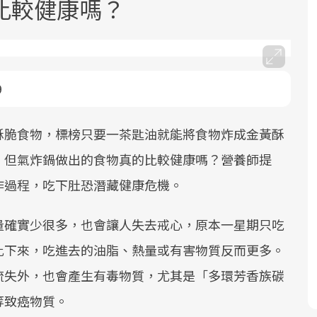
比較健康嗎？
9
酥脆食物，標榜只要一茶匙油就能將食物炸成金黃酥
面對超高齡社會的浪潮，台灣正在快速
2025年，就到良醫生活祭體驗「一站式
良醫健康網從「換季的身體變化」出
邁向「健康照護」的新時代。隨著國家
健康新生活」，從講座、體驗到運動，
發，透過醫學觀點與日常感受的對話，
。但氣炸鍋做出的食物真的比較健康嗎？營養師提
政策如「健康台灣推動委員會」與「長
全面啟動你的健康革命！
建立對亞健康的認知，進而引導實際的
作過程，吃下肚恐潛藏健康危機。
照3.0」的推進，「預防醫學」已成全民
改善行動。
關注的核心議題。然而，健檢不只是醫
量確實少很多，也會讓人失去戒心，原本一星期只吃
療院所的服務，更是民眾了解自身健康
此下來，吃進去的油脂、熱量或有害物質反而更多。
狀況、啟動健康管理的重要起點。
流失外，也會產生有毒物質，尤其是「多環芳香族碳
前往專題
前往專題
前往專題
等致癌物質。