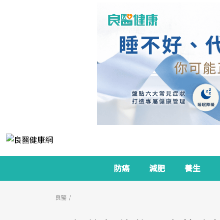
防癌
減肥
養生
良醫