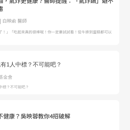
油，氣炸更健康？醫師提醒：「氣炸鍋」避不
慮
| 白映俞 醫師
了！」「吃起來真的很棒呢！你一定要試試看！從牛排到蛋糕都可以
不健康？吳映蓉教你4招破解