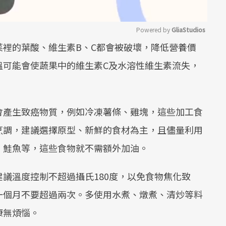
Powered by 
GliaStudios
蔬菜裡的葉酸、維生素B、C都會被破壞，降低營養價
Mute
溫可能會使蔬果中的維生素C及水溶性維生素流失，
會產生致癌物質，例如冷凍薯條、雞塊，這些加工食
烹調，建議選擇原型、新鮮的食材為主，且儘量利用
、鮭魚等，這些食物就不需額外加油。
建議溫度控制不超過攝氏180度，以免食物焦化致
一個月不要超過兩次。多使用水煮、燉煮、清炒等料
康無煩惱。