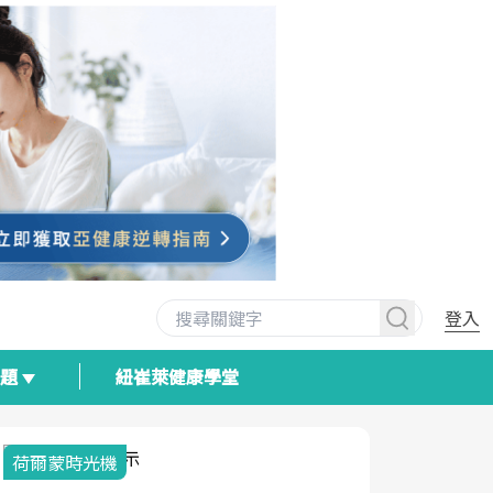
登入
專題
紐崔萊健康學堂
荷爾蒙時光機
2025健檢