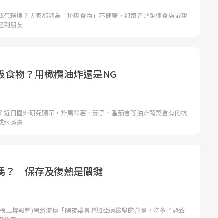
或蛋糕嗎？大家都認為「垃圾食物」不健康，卻還是常跑速食店或甜
遇到朋友
圾食物？用橄欖油炸還是NG
？近日國外研究顯示，炸馬鈴薯、茄子、番茄含等油炸蔬菜含有的抗
或水煮還
嗎？ 保存及復熱是關鍵
者張玉櫻報導)網路流傳「隔夜菜會增加亞硝酸鹽的含量，吃多了恐致