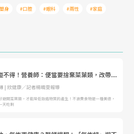
#塑身
#口腔
#眼科
#兩性
#家庭
不得！營養師：便當要捨棄菜葉類，改帶....
簿 | 欣健康／記者楊晴雯報導
好避開菜葉類，才能降低致癌物質的產生！不浪費食物是一種美德，
一天吃剩