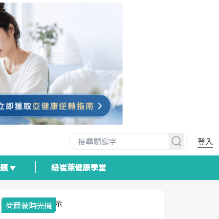
登入
專題
紐崔萊健康學堂
荷爾蒙時光機
2025健檢