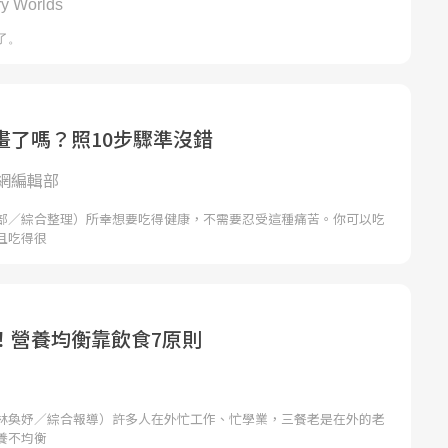
畫了嗎？照10步驟準沒錯
網編輯部
部／綜合整理）所幸想要吃得健康，不需要忍受這種痛苦。你可以吃
且吃得很
！營養均衡靠飲食7原則
林奐妤／綜合報導）許多人在外忙工作、忙學業，三餐老是在外的老
養不均衡