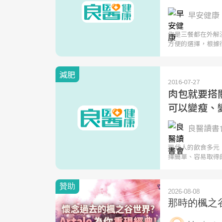
早安健康 
你是三餐都在外解
方便的選擇，根據
減肥
2016-07-27
肉包就要搭
可以變瘦、
良醫讀書會
現代人的飲食多元
擇簡單、容易取得