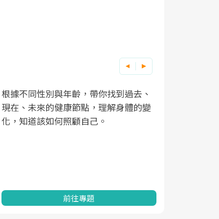
根據不同性別與年齡，帶你找到過去、
因應超高齡
現在、未來的健康節點，理解身體的變
「2025
化，知道該如何照顧自己。
康促進為目
民眾健康的
查、數據分
一起成為台
前往專題