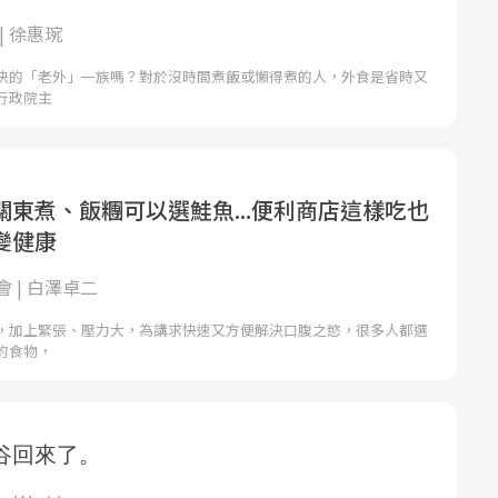
| 徐惠琬
決的「老外」一族嗎？對於沒時間煮飯或懶得煮的人，外食是省時又
行政院主
關東煮、飯糰可以選鮭魚...便利商店這樣吃也
變健康
 | 白澤卓二
，加上緊張、壓力大，為講求快速又方便解決口腹之慾，很多人都選
的食物，