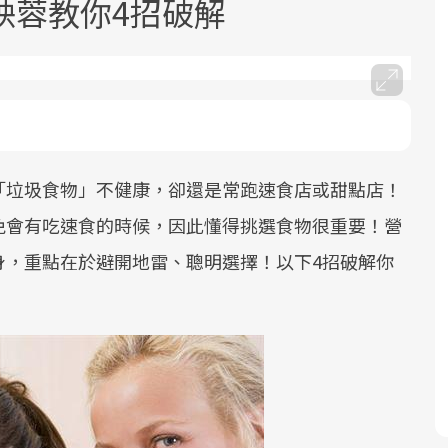
映蓉教你4招破解
「垃圾食物」不健康，卻還是常跑速食店或甜點店！
面對超高齡社會的浪潮，台灣正在快速
2025年，就到良醫生活祭體驗「一站式
良醫健康網從「換季的身體變化」出
邁向「健康照護」的新時代。隨著國家
健康新生活」，從講座、體驗到運動，
發，透過醫學觀點與日常感受的對話，
免會有吃速食的時候，因此懂得挑選食物很重要！營
政策如「健康台灣推動委員會」與「長
全面啟動你的健康革命！
建立對亞健康的認知，進而引導實際的
身，重點在於避開地雷、聰明選擇！以下4招破解你
照3.0」的推進，「預防醫學」已成全民
改善行動。
關注的核心議題。然而，健檢不只是醫
療院所的服務，更是民眾了解自身健康
狀況、啟動健康管理的重要起點。
前往專題
前往專題
前往專題