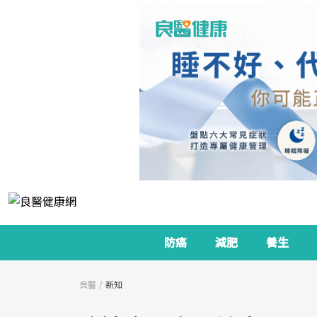
防癌
減肥
養生
良醫
新知