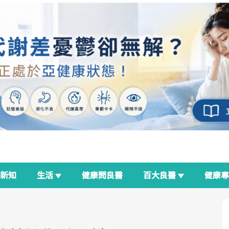
新知
生活
健康問良醫
百大良醫
健康
良醫生活祭
我與健康韌性的距離