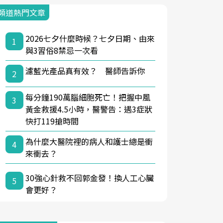
頻道熱門文章
2026七夕什麼時候？七夕日期、由來
1
與3習俗8禁忌一次看
濾藍光產品真有效？ 醫師告訴你
2
每分鐘190萬腦細胞死亡！把握中風
3
黃金救援4.5小時，醫警告：遇3症狀
快打119搶時間
為什麼大醫院裡的病人和護士總是衝
4
來衝去？
30強心針救不回郭金發！換人工心臟
5
會更好？