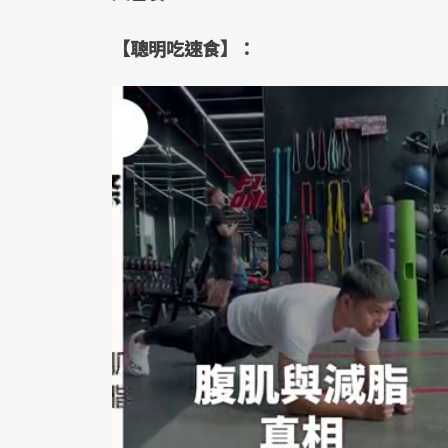
【聰明吃速食】：