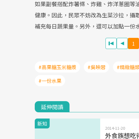
如果副餐搭配炸薯條、炸雞、炸洋蔥圈等
健康。因此，民眾不妨改為生菜沙拉，攝
補充每日蔬果量。另外，還可以加點一份
1
#高果糖玉米糖漿
#吳映蓉
#精緻糖
#一份水果
延伸閱讀
新知
2014-11-20
外食族想吃