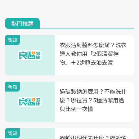
熱門推薦
新知
衣服沾到醬料怎麼辦？洗衣
達人教你用「2個清潔神
物」＋2步驟去油去漬
新知
過碳酸鈉怎麼用？不能洗什
麼？哪裡買？5種清潔用途
與比例一次懂
新知
蜈蚣出現代表什麼？蜈蚣怕