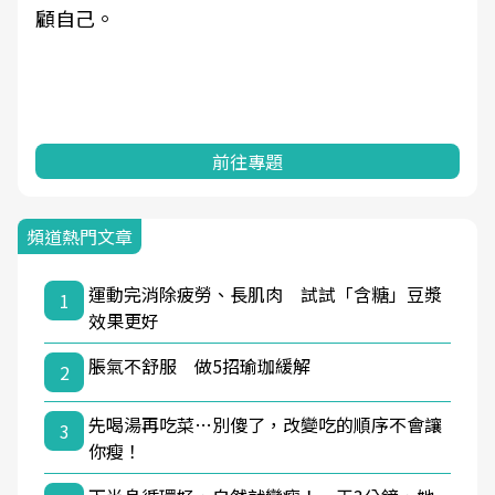
顧自己。
前往專題
頻道熱門文章
運動完消除疲勞、長肌肉 試試「含糖」豆漿
1
效果更好
脹氣不舒服 做5招瑜珈緩解
2
先喝湯再吃菜…別傻了，改變吃的順序不會讓
3
你瘦！