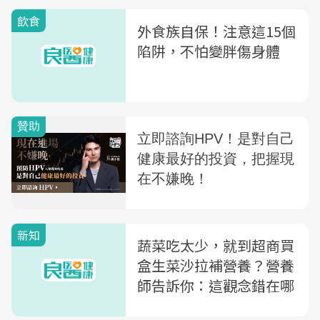
飲食
外食族自保！注意這15個
陷阱，不怕變胖傷身體
新知
蔬菜吃太少，就到超商買
盒生菜沙拉補營養？營養
師告訴你：這觀念錯在哪