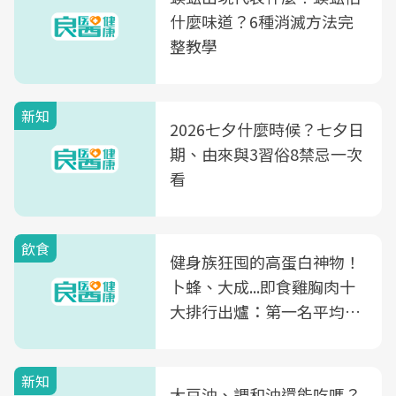
什麼味道？6種消滅方法完
整教學
新知
2026七夕什麼時候？七夕日
期、由來與3習俗8禁忌一次
看
飲食
健身族狂囤的高蛋白神物！
卜蜂、大成...即食雞胸肉十
大排行出爐：第一名平均一
片不到50元
新知
大豆油、調和油還能吃嗎？