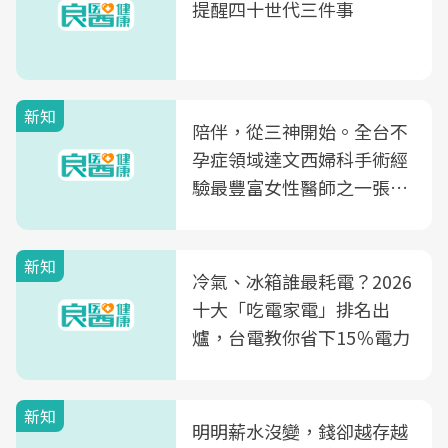
提醒四十世代三件事
新知
陪伴，從三神開始。全台不
孕症領域達文西婦科手術經
驗最豐富女性醫師之一張永
玲領軍，打造全台首創「生
殖銀行概念形象館」，攜手
新知
光田醫院建構360度女性健
冷氣、冰箱誰最耗電？2026
康照護生態圈
十大「吃電家電」排名出
爐，台電教你省下15％電力
新知
明明薪水沒變，錢卻越存越