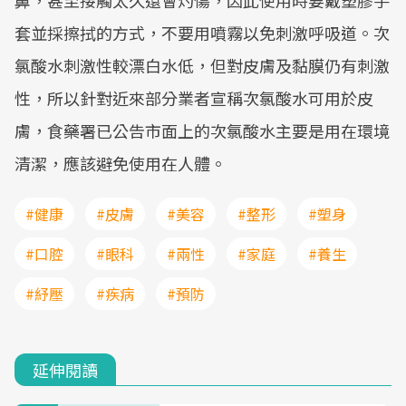
鼻，甚至接觸太久還會灼傷，因此使用時要戴塑膠手
套並採擦拭的方式，不要用噴霧以免刺激呼吸道。次
氯酸水刺激性較漂白水低，但對皮膚及黏膜仍有刺激
性，所以針對近來部分業者宣稱次氯酸水可用於皮
膚，食藥署已公告市面上的次氯酸水主要是用在環境
清潔，應該避免使用在人體。
#健康
#皮膚
#美容
#整形
#塑身
#口腔
#眼科
#兩性
#家庭
#養生
#紓壓
#疾病
#預防
延伸閱讀