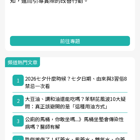
知，進而引導實際的改善行動。
前往專題
頻道熱門文章
2026七夕什麼時候？七夕日期、由來與3習俗8
1
禁忌一次看
大豆油、調和油還能吃嗎？苯駢芘風波10大疑
2
問：真正該避開的是「這種用油方式」
公廁的馬桶，你敢坐嗎...》馬桶坐墊會傳染性
3
病嗎？醫師有解
跌倒擦傷了！紅藥水、紫藥水、雙氧水、白藥