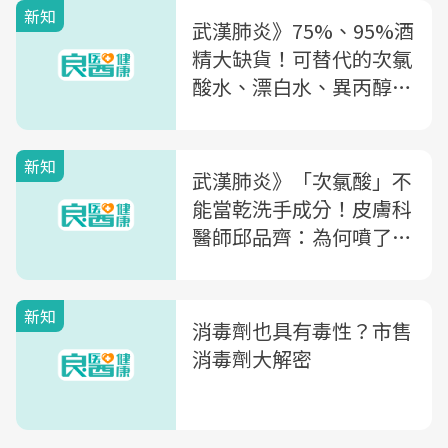
新知
武漢肺炎》75%、95%酒
精大缺貨！可替代的次氯
酸水、漂白水、異丙醇...
有何不同？
新知
武漢肺炎》「次氯酸」不
能當乾洗手成分！皮膚科
醫師邱品齊：為何噴了反
而更容易生病？
新知
消毒劑也具有毒性？市售
消毒劑大解密