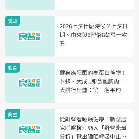
新知
2026七夕什麼時候？七夕日
期、由來與3習俗8禁忌一次
看
飲食
健身族狂囤的高蛋白神物！
卜蜂、大成...即食雞胸肉十
大排行出爐：第一名平均一
片不到50元
養生
從鼾聲看睡眠健康！新型居
家睡眠檢測納入「鼾聲能量
分析」揪出睡眠呼吸中止症