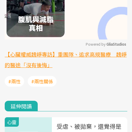
Powered by 
GliaStudios
【心臟權威魏崢專訪】重團隊、追求高規醫療 魏崢
Mute
的醫途「沒有後悔」
#兩性
#兩性關係
延伸閱讀
心靈
受虐、被拋棄，還覺得是