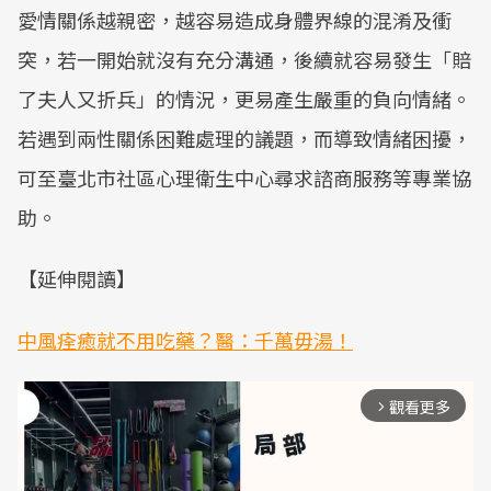
愛情關係越親密，越容易造成身體界線的混淆及衝
突，若一開始就沒有充分溝通，後續就容易發生「賠
了夫人又折兵」的情況，更易產生嚴重的負向情緒。
若遇到兩性關係困難處理的議題，而導致情緒困擾，
可至臺北市社區心理衛生中心尋求諮商服務等專業協
助。
【延伸閱讀】
中風痊癒就不用吃藥？醫：千萬毋湯！
觀看更多
arrow_forward_ios