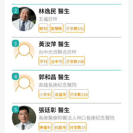
林逸民 醫生
2
五福診所
眼科
宜蘭縣
分享數542
黃汝萍 醫生
3
台中光流聯合診所
牙科
台中市
分享數208
郭和昌 醫生
4
高雄長庚紀念醫院
小兒科
高雄市
分享數226
張廷彰 醫生
5
長庚醫療財團法人林口長庚紀念醫院
婦產科
桃園市
分享數23