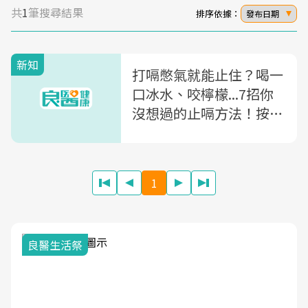
共
1
筆搜尋結果
排序依據：
發布日期
新知
打嗝憋氣就能止住？喝一
口冰水、咬檸檬...7招你
沒想過的止嗝方法！按摩
3穴位也有用～
1
良醫生活祭