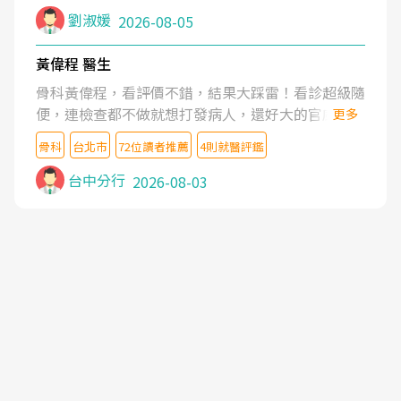
症狀,沒多久就痛起來,多年失眠嚴重影響生活品質.
劉淑媛
2026-08-05
台灣親友介紹忠孝醫院杜育才主任是頸頭症候群專
家,上網搜尋杜主任相關文章新聞跟網路評價之後,下
黃偉程 醫生
定決心飛回台北找杜醫師診治. 杜主任的乾針跟增生
骨科黃偉程，看評價不錯，結果大踩雷！看診超級隨
治療真的很厲害,第一次乾針就覺得整個肩頸鬆開,回
便，連檢查都不做就想打發病人，還好大的官威 ...
更多
家特別好睡,經過幾次治療,長年頑疾已經好了大半,杜
想詢問病情還被陰陽怪氣嘲諷一番。可能好評帶來的
主任除了打針超厲害,還會一直交代要改善姿勢跟好
骨科
台北市
72位讀者推薦
4則就醫評鑑
大頭症，變得自負不尊重病人。醫術也不行，畢竟連
好做運動,看診態度親切溫暖,真的是不可多得的良醫,
檢查都懶得做，治療會有用才怪。大家避雷吧！
台中分行
2026-08-03
大力推荐!