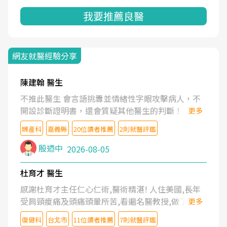
我要推薦良醫
網友就醫經驗分享
陳建翰 醫生
不推此醫生 會言語挑釁並情緒性字眼攻擊病人，不
開設診斷證明書，還會質疑其他醫生的判斷！
更多
婦產科
嘉義縣
20位讀者推薦
2則就醫評鑑
殷迺中
2026-08-05
杜育才 醫生
感謝杜育才主任仁心仁術,醫術精湛! 人住美國,長年
受肩頸痠痛及頭痛頭暈所苦,看遍名醫教授,做了各種
更多
檢查,也嘗試過西醫打針,中醫針灸及物理徒手治療都
復健科
台北市
11位讀者推薦
7則就醫評鑑
沒有用,後來連吃到嗎啡類止痛藥都效果有限,只是壓