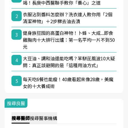
竭！長庚中西醫聯手教你「養心」之道
衣服沾到醬料怎麼辦？洗衣達人教你用「2個
2
清潔神物」＋2步驟去油去漬
健身族狂囤的高蛋白神物！卜蜂、大成...即食
3
雞胸肉十大排行出爐：第一名平均一片不到50
元
大豆油、調和油還能吃嗎？苯駢芘風波10大疑
4
問：真正該避開的是「這種用油方式」
每天吃6餐也能瘦！40歲看起來像28歲，美魔
5
女的十大養成術
搜尋良醫
搜尋
醫師
搜尋
醫事機構