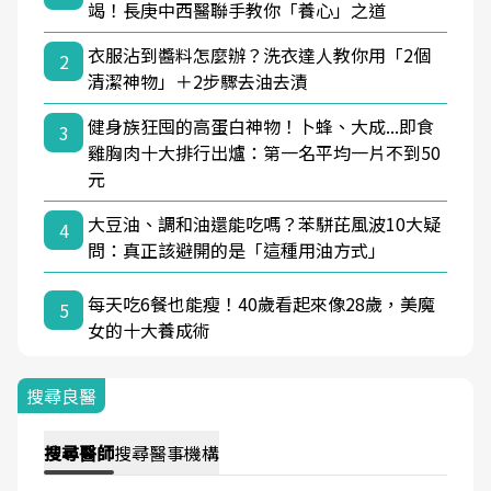
竭！長庚中西醫聯手教你「養心」之道
衣服沾到醬料怎麼辦？洗衣達人教你用「2個
2
清潔神物」＋2步驟去油去漬
健身族狂囤的高蛋白神物！卜蜂、大成...即食
3
雞胸肉十大排行出爐：第一名平均一片不到50
元
大豆油、調和油還能吃嗎？苯駢芘風波10大疑
4
問：真正該避開的是「這種用油方式」
每天吃6餐也能瘦！40歲看起來像28歲，美魔
5
女的十大養成術
搜尋良醫
搜尋
醫師
搜尋
醫事機構