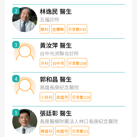
林逸民 醫生
2
五福診所
眼科
宜蘭縣
分享數542
黃汝萍 醫生
3
台中光流聯合診所
牙科
台中市
分享數208
郭和昌 醫生
4
高雄長庚紀念醫院
小兒科
高雄市
分享數226
張廷彰 醫生
5
長庚醫療財團法人林口長庚紀念醫院
婦產科
桃園市
分享數23