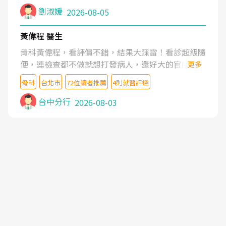
症狀,沒多久就痛起來,多年失眠嚴重影響生活品質.
劉淑媛
2026-08-05
台灣親友介紹忠孝醫院杜育才主任是頸頭症候群專
家,上網搜尋杜主任相關文章新聞跟網路評價之後,下
黃偉程 醫生
定決心飛回台北找杜醫師診治. 杜主任的乾針跟增生
骨科黃偉程，看評價不錯，結果大踩雷！看診超級隨
治療真的很厲害,第一次乾針就覺得整個肩頸鬆開,回
便，連檢查都不做就想打發病人，還好大的官威 ...
更多
家特別好睡,經過幾次治療,長年頑疾已經好了大半,杜
想詢問病情還被陰陽怪氣嘲諷一番。可能好評帶來的
主任除了打針超厲害,還會一直交代要改善姿勢跟好
骨科
台北市
72位讀者推薦
4則就醫評鑑
大頭症，變得自負不尊重病人。醫術也不行，畢竟連
好做運動,看診態度親切溫暖,真的是不可多得的良醫,
檢查都懶得做，治療會有用才怪。大家避雷吧！
台中分行
2026-08-03
大力推荐!