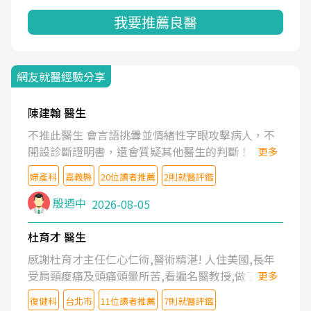
我要推薦良醫
網友就醫經驗分享
陳建翰 醫生
不推此醫生 會言語挑釁並情緒性字眼攻擊病人，不
開設診斷證明書，還會質疑其他醫生的判斷！
更多
婦產科
嘉義縣
20位讀者推薦
2則就醫評鑑
殷迺中
2026-08-05
杜育才 醫生
感謝杜育才主任仁心仁術,醫術精湛! 人住美國,長年
受肩頸痠痛及頭痛頭暈所苦,看遍名醫教授,做了各種
更多
檢查,也嘗試過西醫打針,中醫針灸及物理徒手治療都
復健科
台北市
11位讀者推薦
7則就醫評鑑
沒有用,後來連吃到嗎啡類止痛藥都效果有限,只是壓