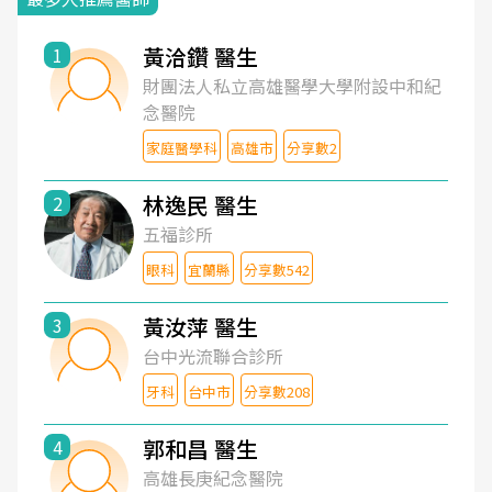
黃洽鑽 醫生
1
財團法人私立高雄醫學大學附設中和紀
念醫院
家庭醫學科
高雄市
分享數2
林逸民 醫生
2
五福診所
眼科
宜蘭縣
分享數542
黃汝萍 醫生
3
台中光流聯合診所
牙科
台中市
分享數208
郭和昌 醫生
4
高雄長庚紀念醫院