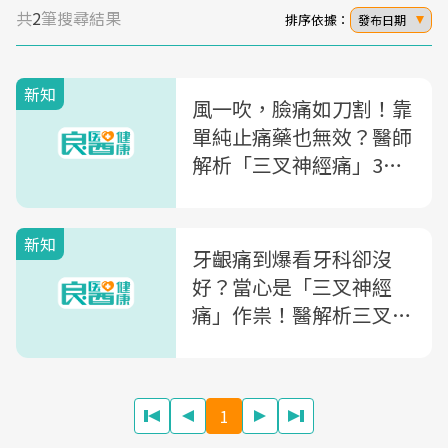
共
2
筆搜尋結果
排序依據：
發布日期
新知
風一吹，臉痛如刀割！靠
單純止痛藥也無效？醫師
解析「三叉神經痛」3症
狀、改善方法
新知
牙齦痛到爆看牙科卻沒
好？當心是「三叉神經
痛」作祟！醫解析三叉神
經痛原因與治療方式
1