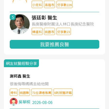
小兒科
高雄市
分享數226
張廷彰 醫生
5
長庚醫療財團法人林口長庚紀念醫院
婦產科
桃園市
分享數23
我要推薦良醫
網友就醫經驗分享
謝邦鑫 醫生
很後悔帶媽媽去給他開
骨科
桃園縣
71位讀者推薦
6則就醫評鑑
吳華桐
2026-08-06