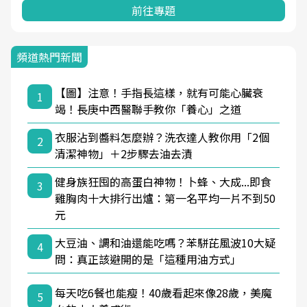
前往專題
頻道熱門新聞
【圖】注意！手指長這樣，就有可能心臟衰
1
竭！長庚中西醫聯手教你「養心」之道
衣服沾到醬料怎麼辦？洗衣達人教你用「2個
2
清潔神物」＋2步驟去油去漬
健身族狂囤的高蛋白神物！卜蜂、大成...即食
3
雞胸肉十大排行出爐：第一名平均一片不到50
元
大豆油、調和油還能吃嗎？苯駢芘風波10大疑
4
問：真正該避開的是「這種用油方式」
每天吃6餐也能瘦！40歲看起來像28歲，美魔
5