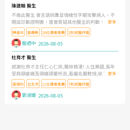
陳建翰 醫生
不推此醫生 會言語挑釁並情緒性字眼攻擊病人，不
開設診斷證明書，還會質疑其他醫生的判斷！
更多
婦產科
嘉義縣
20位讀者推薦
2則就醫評鑑
殷迺中
2026-08-05
杜育才 醫生
感謝杜育才主任仁心仁術,醫術精湛! 人住美國,長年
受肩頸痠痛及頭痛頭暈所苦,看遍名醫教授,做了各種
更多
檢查,也嘗試過西醫打針,中醫針灸及物理徒手治療都
復健科
台北市
11位讀者推薦
7則就醫評鑑
沒有用,後來連吃到嗎啡類止痛藥都效果有限,只是壓
症狀,沒多久就痛起來,多年失眠嚴重影響生活品質.
劉淑媛
2026-08-05
台灣親友介紹忠孝醫院杜育才主任是頸頭症候群專
家,上網搜尋杜主任相關文章新聞跟網路評價之後,下
定決心飛回台北找杜醫師診治. 杜主任的乾針跟增生
治療真的很厲害,第一次乾針就覺得整個肩頸鬆開,回
家特別好睡,經過幾次治療,長年頑疾已經好了大半,杜