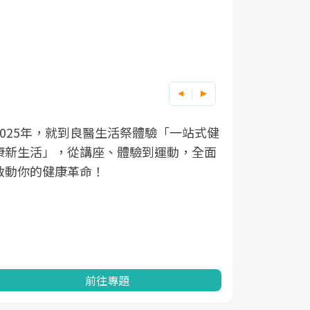
良醫健康網從「換季的身體變化」出發，
根據不同性
因應超高齡
透過醫學觀點與日常感受的對話，建立對
在、未來的
「2025
亞健康的認知，進而引導實際的改善行
知道該如何
促進為目的
動。
健康的關鍵
分析進行全
灣健康促進
前往專題