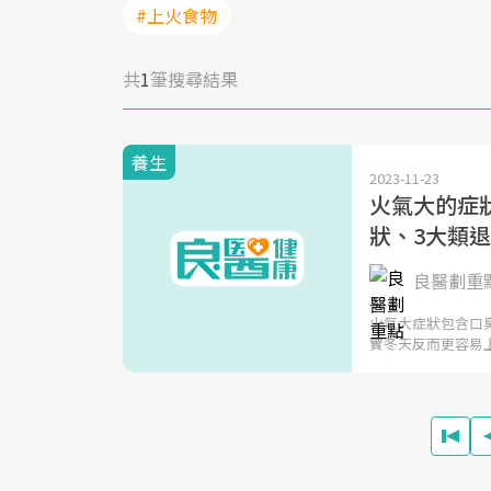
#上火食物
共
1
筆搜尋結果
養生
2023-11-23
火氣大的症
狀、3大類
良醫劃重
火氣大症狀包含口
實冬天反而更容易