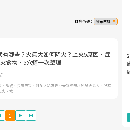
排序依據：
發布日期
狀有哪些？火氣大如何降火？上火5原因、症
面對超高齡社會的浪潮，台灣正在快速邁
2025年，就到良醫生活祭體驗「一站式健
退火食物、5穴道一次整理
向「健康照護」的新時代。隨著國家政策
康新生活」，從講座、體驗到運動，全面
如「健康台灣推動委員會」與「長照3.0」
啟動你的健康革命！
點
的推進，「預防醫學」已成全民關注的核
臭、嘴破、長痘痘等。許多人認為夏季天氣炎熱才容易火氣大，但其
心議題。然而，健檢不只是醫療院所的服
上火，尤
務，更是民眾了解自身健康狀況、啟動健
康管理的重要起點。
1
前往專題
前往專題