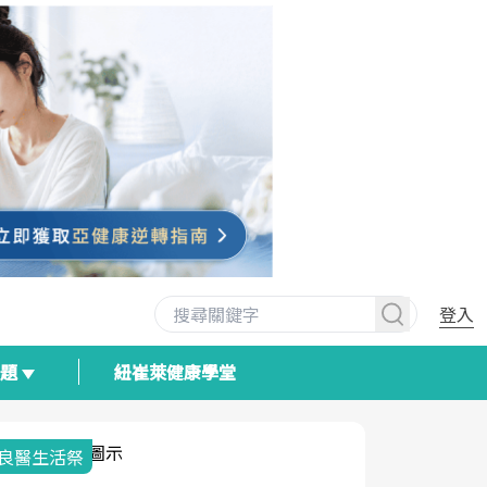
登入
專題
紐崔萊健康學堂
我與健康韌性的距離
荷爾蒙時光
2025健檢