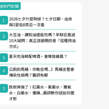
道熱門新聞
2026七夕什麼時候？七夕日期、由來
1
與3習俗8禁忌一次看
大豆油、調和油還能吃嗎？苯駢芘風波
2
10大疑問：真正該避開的是「這種用油
方式」
夏天吃海鮮配啤酒，會導致痛風？
3
公廁的馬桶，你敢坐嗎...》馬桶坐墊會
4
傳染性病嗎？醫師有解
跌倒擦傷了！紅藥水、紫藥水、雙氧
5
水、白藥水、優碘...藥師教你該如何選
才對