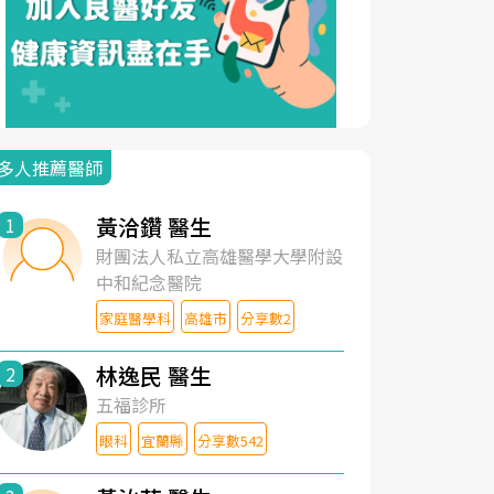
多人推薦醫師
黃洽鑽 醫生
1
財團法人私立高雄醫學大學附設
中和紀念醫院
家庭醫學科
高雄市
分享數2
林逸民 醫生
2
五福診所
眼科
宜蘭縣
分享數542