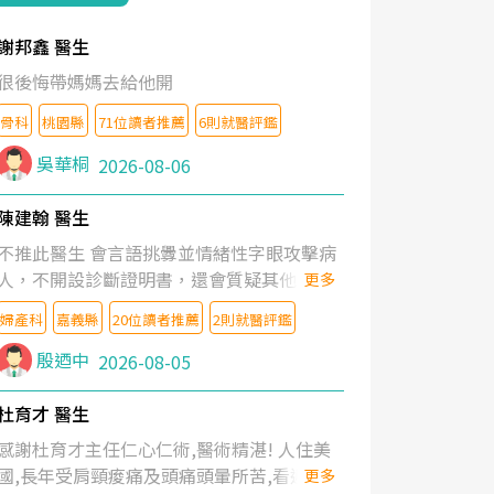
謝邦鑫 醫生
很後悔帶媽媽去給他開
骨科
桃園縣
71位讀者推薦
6則就醫評鑑
吳華桐
2026-08-06
陳建翰 醫生
不推此醫生 會言語挑釁並情緒性字眼攻擊病
人，不開設診斷證明書，還會質疑其他醫生
更多
的判斷！
婦產科
嘉義縣
20位讀者推薦
2則就醫評鑑
殷迺中
2026-08-05
杜育才 醫生
感謝杜育才主任仁心仁術,醫術精湛! 人住美
國,長年受肩頸痠痛及頭痛頭暈所苦,看遍名醫
更多