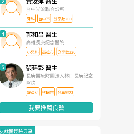
黃汝萍 醫生
3
台中光流聯合診所
牙科
台中市
分享數208
郭和昌 醫生
4
高雄長庚紀念醫院
小兒科
高雄市
分享數226
張廷彰 醫生
5
長庚醫療財團法人林口長庚紀念
醫院
婦產科
桃園市
分享數23
我要推薦良醫
友就醫經驗分享