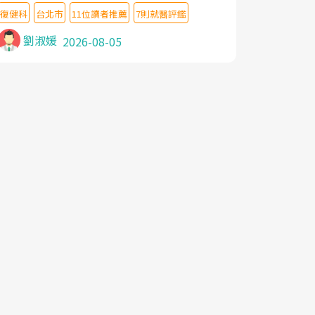
教授,做了各種檢查,也嘗試過西醫打針,中醫
復健科
台北市
11位讀者推薦
7則就醫評鑑
針灸及物理徒手治療都沒有用,後來連吃到嗎
啡類止痛藥都效果有限,只是壓症狀,沒多久就
劉淑媛
2026-08-05
痛起來,多年失眠嚴重影響生活品質. 台灣親
友介紹忠孝醫院杜育才主任是頸頭症候群專
家,上網搜尋杜主任相關文章新聞跟網路評價
之後,下定決心飛回台北找杜醫師診治. 杜主
任的乾針跟增生治療真的很厲害,第一次乾針
就覺得整個肩頸鬆開,回家特別好睡,經過幾次
治療,長年頑疾已經好了大半,杜主任除了打針
超厲害,還會一直交代要改善姿勢跟好好做運
動,看診態度親切溫暖,真的是不可多得的良
醫,大力推荐!