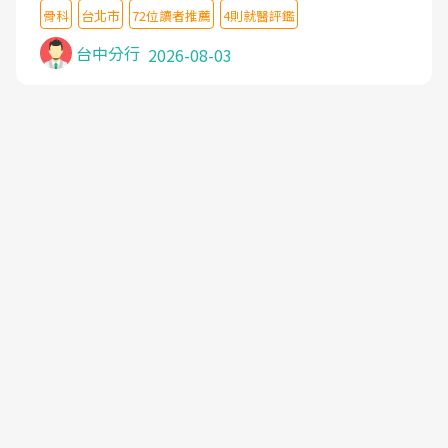
想詢問病情還被陰陽怪氣嘲諷一番。可能好評帶來的
主任除了打針超厲害,還會一直交代要改善姿勢跟好
骨科
台北市
72位讀者推薦
4則就醫評鑑
大頭症，變得自負不尊重病人。醫術也不行，畢竟連
好做運動,看診態度親切溫暖,真的是不可多得的良醫,
檢查都懶得做，治療會有用才怪。大家避雷吧！
台中分行
2026-08-03
大力推荐!