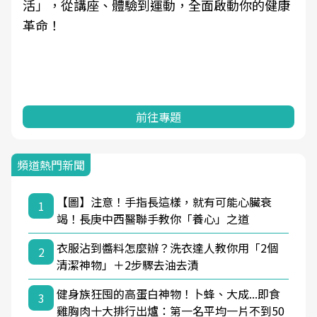
活」，從講座、體驗到運動，全面啟動你的健康
革命！
前往專題
頻道熱門新聞
【圖】注意！手指長這樣，就有可能心臟衰
1
竭！長庚中西醫聯手教你「養心」之道
衣服沾到醬料怎麼辦？洗衣達人教你用「2個
2
清潔神物」＋2步驟去油去漬
健身族狂囤的高蛋白神物！卜蜂、大成...即食
3
雞胸肉十大排行出爐：第一名平均一片不到50