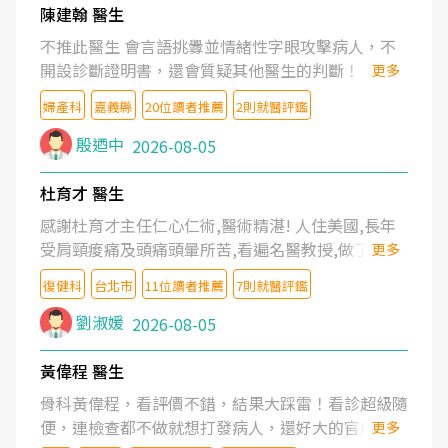
陳建翰 醫生
不推此醫生 會言語挑釁並情緒性字眼攻擊病人，不
開設診斷證明書，還會質疑其他醫生的判斷！
更多
婦產科
嘉義縣
20位讀者推薦
2則就醫評鑑
殷迺中
2026-08-05
杜育才 醫生
感謝杜育才主任仁心仁術,醫術精湛! 人住美國,長年
受肩頸痠痛及頭痛頭暈所苦,看遍名醫教授,做了各種
更多
檢查,也嘗試過西醫打針,中醫針灸及物理徒手治療都
復健科
台北市
11位讀者推薦
7則就醫評鑑
沒有用,後來連吃到嗎啡類止痛藥都效果有限,只是壓
症狀,沒多久就痛起來,多年失眠嚴重影響生活品質.
劉淑媛
2026-08-05
台灣親友介紹忠孝醫院杜育才主任是頸頭症候群專
家,上網搜尋杜主任相關文章新聞跟網路評價之後,下
黃偉程 醫生
定決心飛回台北找杜醫師診治. 杜主任的乾針跟增生
骨科黃偉程，看評價不錯，結果大踩雷！看診超級隨
治療真的很厲害,第一次乾針就覺得整個肩頸鬆開,回
便，連檢查都不做就想打發病人，還好大的官威 ...
更多
家特別好睡,經過幾次治療,長年頑疾已經好了大半,杜