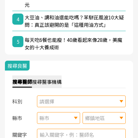
元
大豆油、調和油還能吃嗎？苯駢芘風波10大疑
4
問：真正該避開的是「這種用油方式」
每天吃6餐也能瘦！40歲看起來像28歲，美魔
5
女的十大養成術
搜尋良醫
搜尋
醫師
搜尋
醫事機構
科別
請選擇
縣市
縣市
鄉鎮地區
關鍵字