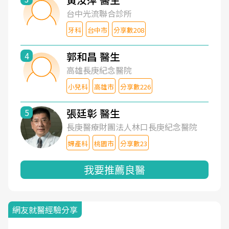
台中光流聯合診所
牙科
台中市
分享數208
郭和昌 醫生
4
高雄長庚紀念醫院
小兒科
高雄市
分享數226
張廷彰 醫生
5
長庚醫療財團法人林口長庚紀念醫院
婦產科
桃園市
分享數23
我要推薦良醫
網友就醫經驗分享