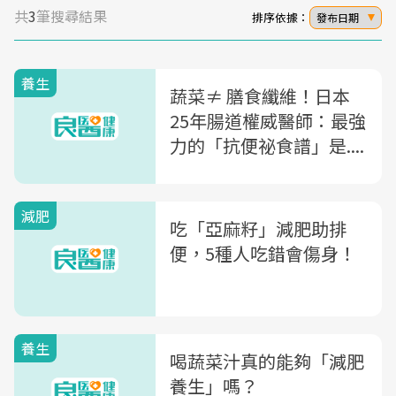
共
3
筆搜尋結果
排序依據：
發布日期
養生
蔬菜≠ 膳食纖維！日本
25年腸道權威醫師：最強
力的「抗便祕食譜」是....
減肥
吃「亞麻籽」減肥助排
便，5種人吃錯會傷身！
養生
喝蔬菜汁真的能夠「減肥
養生」嗎？