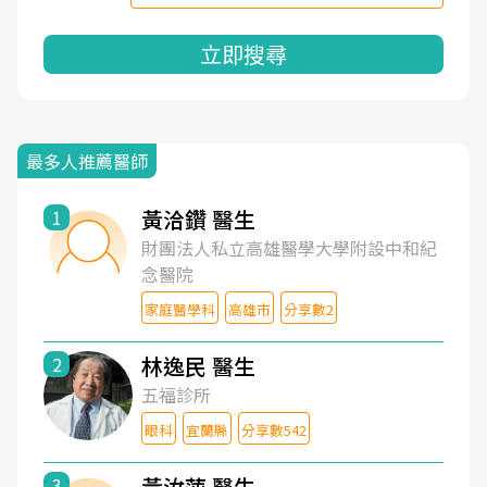
立即搜尋
最多人推薦醫師
黃洽鑽 醫生
1
財團法人私立高雄醫學大學附設中和紀
念醫院
家庭醫學科
高雄市
分享數2
林逸民 醫生
2
五福診所
眼科
宜蘭縣
分享數542
黃汝萍 醫生
3