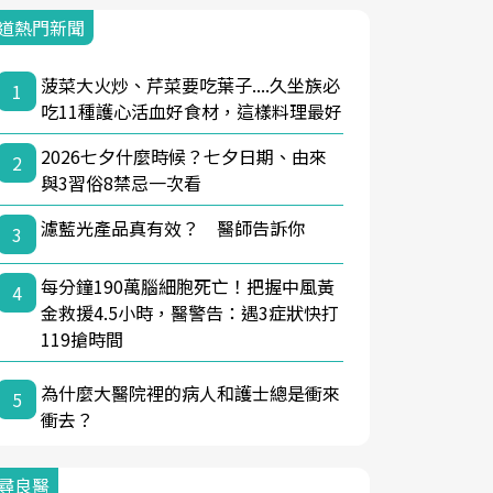
道熱門新聞
菠菜大火炒、芹菜要吃葉子....久坐族必
1
吃11種護心活血好食材，這樣料理最好
2026七夕什麼時候？七夕日期、由來
2
與3習俗8禁忌一次看
濾藍光產品真有效？ 醫師告訴你
3
每分鐘190萬腦細胞死亡！把握中風黃
4
金救援4.5小時，醫警告：遇3症狀快打
119搶時間
為什麼大醫院裡的病人和護士總是衝來
5
衝去？
尋良醫