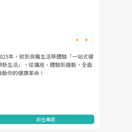
良醫健康網從「換季的身體變化」出發，
根據不同性
因應超高齡
透過醫學觀點與日常感受的對話，建立對
在、未來的
「2025
亞健康的認知，進而引導實際的改善行
知道該如何
促進為目的
動。
健康的關鍵
分析進行全
灣健康促進
前往專題