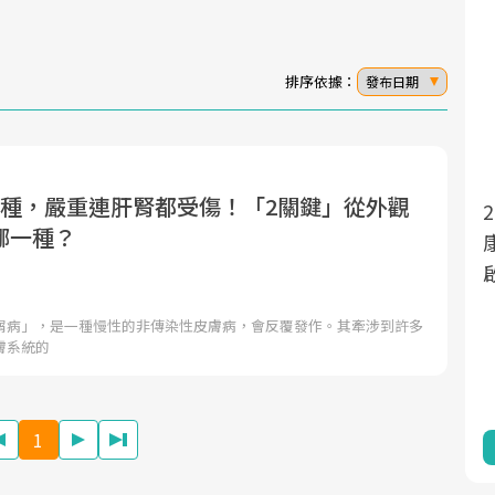
排序依據：
發布日期
4種，嚴重連肝腎都受傷！「2關鍵」從外觀
面對超高齡社會的浪潮，台灣正在快速邁
2025年，就到良醫生活祭體驗「一站式健
哪一種？
向「健康照護」的新時代。隨著國家政策
康新生活」，從講座、體驗到運動，全面
如「健康台灣推動委員會」與「長照3.0」
啟動你的健康革命！
的推進，「預防醫學」已成全民關注的核
屑病」，是一種慢性的非傳染性皮膚病，會反覆發作。其牽涉到許多
心議題。然而，健檢不只是醫療院所的服
膚系統的
務，更是民眾了解自身健康狀況、啟動健
康管理的重要起點。
1
前往專題
前往專題