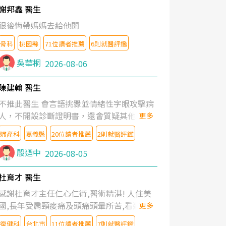
謝邦鑫 醫生
很後悔帶媽媽去給他開
骨科
桃園縣
71位讀者推薦
6則就醫評鑑
吳華桐
2026-08-06
陳建翰 醫生
不推此醫生 會言語挑釁並情緒性字眼攻擊病
人，不開設診斷證明書，還會質疑其他醫生
更多
的判斷！
婦產科
嘉義縣
20位讀者推薦
2則就醫評鑑
殷迺中
2026-08-05
杜育才 醫生
感謝杜育才主任仁心仁術,醫術精湛! 人住美
國,長年受肩頸痠痛及頭痛頭暈所苦,看遍名醫
更多
教授,做了各種檢查,也嘗試過西醫打針,中醫
復健科
台北市
11位讀者推薦
7則就醫評鑑