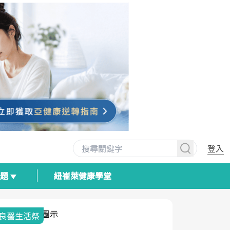
登入
專題
紐崔萊健康學堂
我與健康韌性的距離
荷爾蒙時光
2025健檢