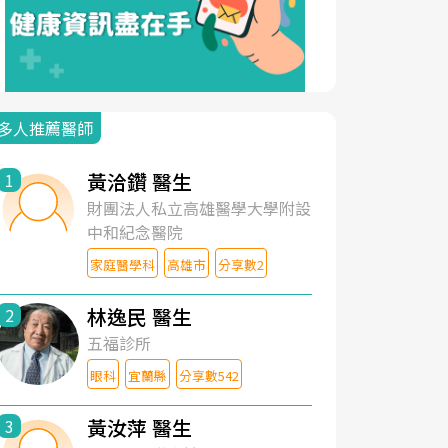
多人推薦醫師
黃洽鑽 醫生
1
財團法人私立高雄醫學大學附設
中和紀念醫院
家庭醫學科
高雄市
分享數2
林逸民 醫生
2
五福診所
眼科
宜蘭縣
分享數542
黃汝萍 醫生
3