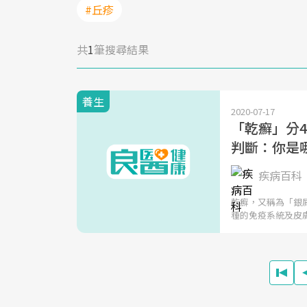
#丘疹
共
1
筆搜尋結果
養生
2020-07-17
「乾癬」分
判斷：你是
疾病百科
乾癬，又稱為「銀
種的免疫系統及皮