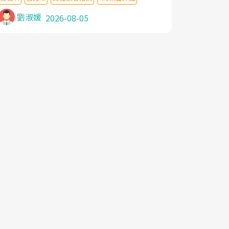
針灸及物理徒手治療都沒有用,後來連吃到嗎
啡類止痛藥都效果有限,只是壓症狀,沒多久就
劉淑媛
2026-08-05
痛起來,多年失眠嚴重影響生活品質. 台灣親
友介紹忠孝醫院杜育才主任是頸頭症候群專
家,上網搜尋杜主任相關文章新聞跟網路評價
之後,下定決心飛回台北找杜醫師診治. 杜主
任的乾針跟增生治療真的很厲害,第一次乾針
就覺得整個肩頸鬆開,回家特別好睡,經過幾次
治療,長年頑疾已經好了大半,杜主任除了打針
超厲害,還會一直交代要改善姿勢跟好好做運
動,看診態度親切溫暖,真的是不可多得的良
醫,大力推荐!