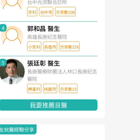
台中光流聯合診所
牙科
台中市
分享數208
郭和昌 醫生
4
高雄長庚紀念醫院
小兒科
高雄市
分享數226
張廷彰 醫生
5
長庚醫療財團法人林口長庚紀念
醫院
婦產科
桃園市
分享數23
我要推薦良醫
友就醫經驗分享