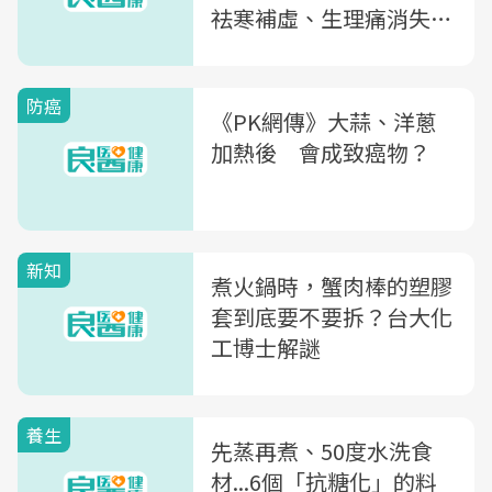
祛寒補虛、生理痛消失
了！
防癌
《PK網傳》大蒜、洋蔥
加熱後 會成致癌物？
新知
煮火鍋時，蟹肉棒的塑膠
套到底要不要拆？台大化
工博士解謎
養生
先蒸再煮、50度水洗食
材...6個「抗糖化」的料