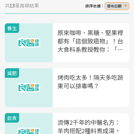
共
13
筆搜尋結果
排序依據：
發布日期
養生
原來咖啡、黑糖、堅果裡
都有「這個致癌物」！台
大食科系教授教你：「吃
對方式」避開危險因子，
關鍵在於...
減肥
烤肉吃太多！隔天多吃蔬
果可以排毒嗎？
飲食
流傳2千年的中醫名方：
羊肉搭配2種料煮成湯，