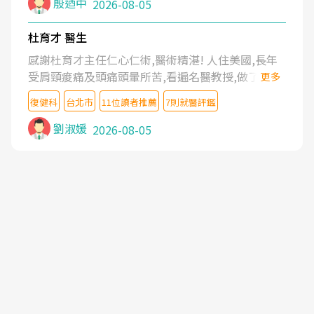
殷迺中
2026-08-05
杜育才 醫生
感謝杜育才主任仁心仁術,醫術精湛! 人住美國,長年
受肩頸痠痛及頭痛頭暈所苦,看遍名醫教授,做了各種
更多
檢查,也嘗試過西醫打針,中醫針灸及物理徒手治療都
復健科
台北市
11位讀者推薦
7則就醫評鑑
沒有用,後來連吃到嗎啡類止痛藥都效果有限,只是壓
症狀,沒多久就痛起來,多年失眠嚴重影響生活品質.
劉淑媛
2026-08-05
台灣親友介紹忠孝醫院杜育才主任是頸頭症候群專
家,上網搜尋杜主任相關文章新聞跟網路評價之後,下
定決心飛回台北找杜醫師診治. 杜主任的乾針跟增生
治療真的很厲害,第一次乾針就覺得整個肩頸鬆開,回
家特別好睡,經過幾次治療,長年頑疾已經好了大半,杜
主任除了打針超厲害,還會一直交代要改善姿勢跟好
好做運動,看診態度親切溫暖,真的是不可多得的良醫,
大力推荐!