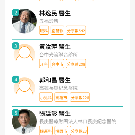
林逸民 醫生
2
五福診所
眼科
宜蘭縣
分享數542
黃汝萍 醫生
3
台中光流聯合診所
牙科
台中市
分享數208
郭和昌 醫生
4
高雄長庚紀念醫院
小兒科
高雄市
分享數226
張廷彰 醫生
5
長庚醫療財團法人林口長庚紀念醫院
婦產科
桃園市
分享數23