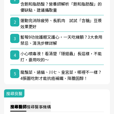
含飽和脂肪酸？營養師解析「飽和脂肪酸」的
優缺點、建議攝取量
運動完消除疲勞、長肌肉 試試「含糖」豆漿
2
效果更好
藍莓9功效護眼又護心，一天吃幾顆？3大食用
3
禁忌、清洗步驟詳解
小心噴毒液！看清楚「隱翅蟲」長這樣，不能
4
打，要用吹的～
龍鬚菜、過貓、川七、皇宮菜，哪裡不一樣？
5
4張圖吃對才能抗癌補鐵、降膽固醇！
搜尋良醫
搜尋
醫師
搜尋
醫事機構