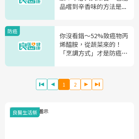
品嚐到辛香味的方法是...
防癌
你沒看錯～52%致癌物丙
烯醯胺，從蔬菜來的！
「烹調方式」才是防癌關
鍵
1
2
我與健康韌性的距離