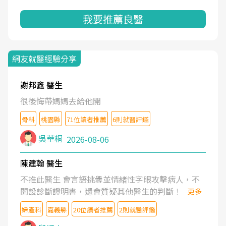
我要推薦良醫
網友就醫經驗分享
謝邦鑫 醫生
很後悔帶媽媽去給他開
骨科
桃園縣
71位讀者推薦
6則就醫評鑑
吳華桐
2026-08-06
陳建翰 醫生
不推此醫生 會言語挑釁並情緒性字眼攻擊病人，不
開設診斷證明書，還會質疑其他醫生的判斷！
更多
婦產科
嘉義縣
20位讀者推薦
2則就醫評鑑