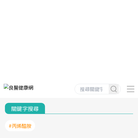
關鍵字搜尋
#丙烯醯胺