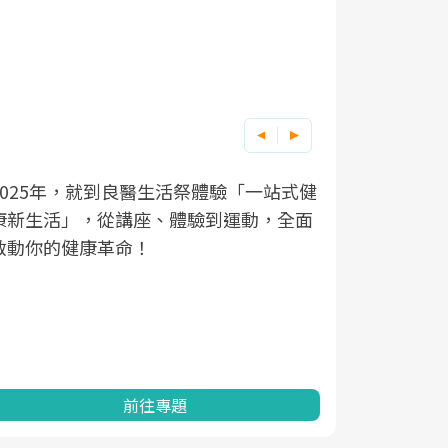
良醫健康網從「換季的身體變化」出發，
根據不同性
因應超高齡
透過醫學觀點與日常感受的對話，建立對
在、未來的
「2025
亞健康的認知，進而引導實際的改善行
知道該如何
促進為目的
動。
健康的關鍵
分析進行全
灣健康促進
前往專題