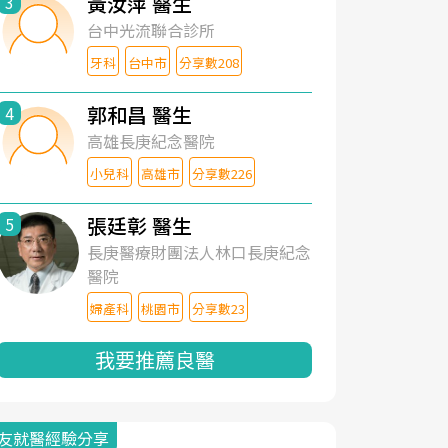
黃汝萍 醫生
3
台中光流聯合診所
牙科
台中市
分享數208
郭和昌 醫生
4
高雄長庚紀念醫院
小兒科
高雄市
分享數226
張廷彰 醫生
5
長庚醫療財團法人林口長庚紀念
醫院
婦產科
桃園市
分享數23
我要推薦良醫
友就醫經驗分享