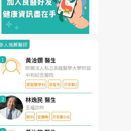
多人推薦醫師
黃洽鑽 醫生
1
財團法人私立高雄醫學大學附設
中和紀念醫院
家庭醫學科
高雄市
分享數2
林逸民 醫生
2
五福診所
眼科
宜蘭縣
分享數542