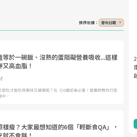
排序依據：
發布日期
等於一碗飯、沒熟的蛋阻礙營養吸收...這樣
面對超高齡社會的浪潮，台灣正在快速邁
2025年，就到良醫生活祭體驗「一站式健
胖又高血脂！
向「健康照護」的新時代。隨著國家政策
康新生活」，從講座、體驗到運動，全面
如「健康台灣推動委員會」與「長照3.0」
啟動你的健康革命！
材
的推進，「預防醫學」已成全民關注的核
怎麼吃才能吃得美味又健康呢？在《50歲前後必看！營養師教你打造
心議題。然而，健檢不只是醫療院所的服
書中，
務，更是民眾了解自身健康狀況、啟動健
康管理的重要起點。
前往專題
前往專題
照樣瘦？大家最想知道的6個「輕斷食QA」，
吃就不會胖！