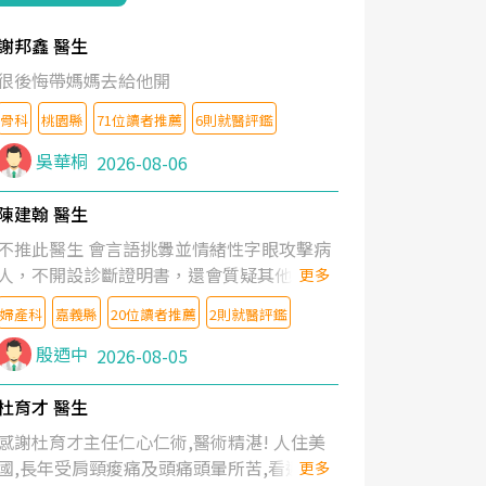
謝邦鑫 醫生
很後悔帶媽媽去給他開
骨科
桃園縣
71位讀者推薦
6則就醫評鑑
吳華桐
2026-08-06
陳建翰 醫生
不推此醫生 會言語挑釁並情緒性字眼攻擊病
人，不開設診斷證明書，還會質疑其他醫生
更多
的判斷！
婦產科
嘉義縣
20位讀者推薦
2則就醫評鑑
殷迺中
2026-08-05
杜育才 醫生
感謝杜育才主任仁心仁術,醫術精湛! 人住美
國,長年受肩頸痠痛及頭痛頭暈所苦,看遍名醫
更多