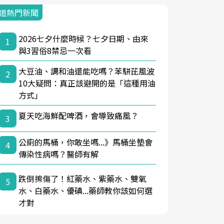
道熱門新聞
2026七夕什麼時候？七夕日期、由來
1
與3習俗8禁忌一次看
大豆油、調和油還能吃嗎？苯駢芘風波
2
10大疑問：真正該避開的是「這種用油
方式」
夏天吃海鮮配啤酒，會導致痛風？
3
公廁的馬桶，你敢坐嗎...》馬桶坐墊會
4
傳染性病嗎？醫師有解
跌倒擦傷了！紅藥水、紫藥水、雙氧
5
水、白藥水、優碘...藥師教你該如何選
才對