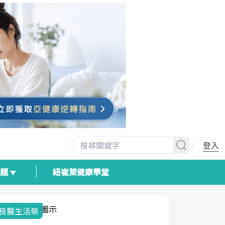
登入
專題
紐崔萊健康學堂
我與健康韌性的距離
荷爾蒙時光
2025健檢