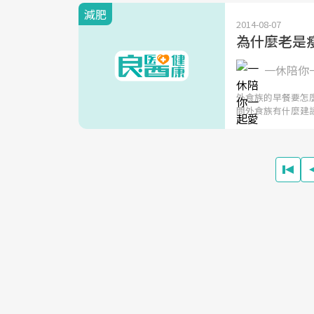
減肥
2014-08-07
為什麼老是
一休陪你
外食族的早餐要怎
問外食族有什麼建