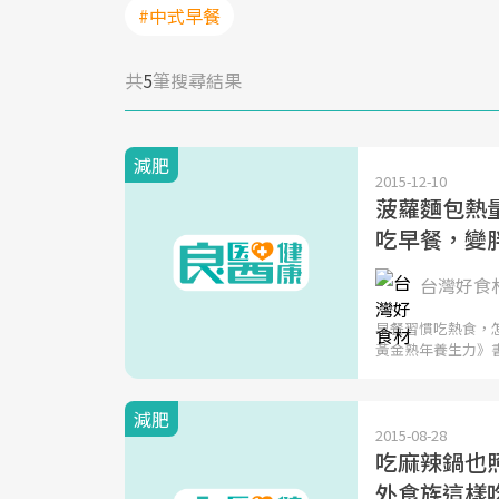
#中式早餐
共
5
筆搜尋結果
減肥
2015-12-10
菠蘿麵包熱量
吃早餐，變
台灣好食
早餐習慣吃熱食，
黃金熟年養生力》
減肥
2015-08-28
吃麻辣鍋也
外食族這樣