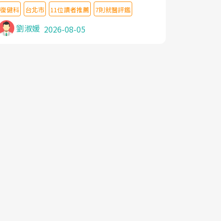
教授,做了各種檢查,也嘗試過西醫打針,中醫
復健科
台北市
11位讀者推薦
7則就醫評鑑
針灸及物理徒手治療都沒有用,後來連吃到嗎
啡類止痛藥都效果有限,只是壓症狀,沒多久就
劉淑媛
2026-08-05
痛起來,多年失眠嚴重影響生活品質. 台灣親
友介紹忠孝醫院杜育才主任是頸頭症候群專
家,上網搜尋杜主任相關文章新聞跟網路評價
之後,下定決心飛回台北找杜醫師診治. 杜主
任的乾針跟增生治療真的很厲害,第一次乾針
就覺得整個肩頸鬆開,回家特別好睡,經過幾次
治療,長年頑疾已經好了大半,杜主任除了打針
超厲害,還會一直交代要改善姿勢跟好好做運
動,看診態度親切溫暖,真的是不可多得的良
醫,大力推荐!