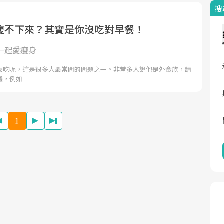
搜
瘦不下來？其實是你沒吃對早餐！
一起愛瘦身
麼吃呢，這是很多人最常問的問題之一。非常多人說他是外食族，請
議，例如
1