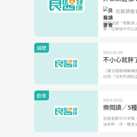
良醫讀書
妳嘗試過「輕斷食
食，在過程中可以
減肥
2015-01-26
不小心就胖
（優活健康網編輯
出現「沒有所謂的
飲食
2014-10-02
樂閱讀／5
若是喜歡中式早餐
油來煎、炸，難免