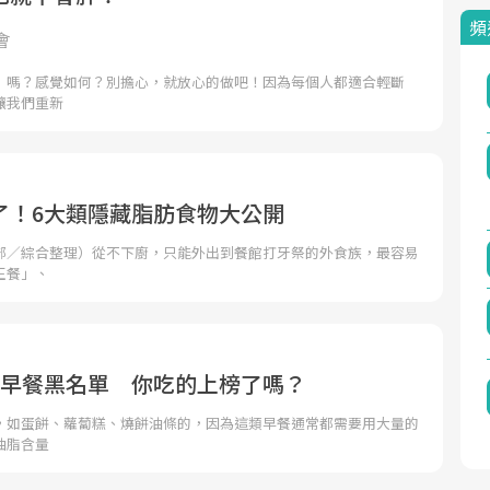
頻
會
」嗎？感覺如何？別擔心，就放心的做吧！因為每個人都適合輕斷
讓我們重新
了！6大類隱藏脂肪食物大公開
部／綜合整理）從不下廚，只能外出到餐館打牙祭的外食族，最容易
正餐」、
種早餐黑名單 你吃的上榜了嗎？
，如蛋餅、蘿蔔糕、燒餅油條的，因為這類早餐通常都需要用大量的
油脂含量