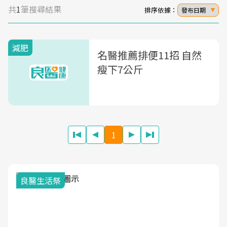
共
1
筆搜尋結果
排序依據：
發布日期
減肥
名醫推薦排便11招 自然
瘦下7公斤
1
我與健康韌
活祭