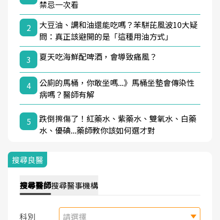
禁忌一次看
大豆油、調和油還能吃嗎？苯駢芘風波10大疑
2
問：真正該避開的是「這種用油方式」
夏天吃海鮮配啤酒，會導致痛風？
3
公廁的馬桶，你敢坐嗎...》馬桶坐墊會傳染性
4
病嗎？醫師有解
跌倒擦傷了！紅藥水、紫藥水、雙氧水、白藥
5
水、優碘...藥師教你該如何選才對
搜尋良醫
搜尋
醫師
搜尋
醫事機構
科別
請選擇