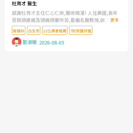
杜育才 醫生
感謝杜育才主任仁心仁術,醫術精湛! 人住美國,長年
受肩頸痠痛及頭痛頭暈所苦,看遍名醫教授,做了各種
更多
檢查,也嘗試過西醫打針,中醫針灸及物理徒手治療都
復健科
台北市
11位讀者推薦
7則就醫評鑑
沒有用,後來連吃到嗎啡類止痛藥都效果有限,只是壓
症狀,沒多久就痛起來,多年失眠嚴重影響生活品質.
劉淑媛
2026-08-05
台灣親友介紹忠孝醫院杜育才主任是頸頭症候群專
家,上網搜尋杜主任相關文章新聞跟網路評價之後,下
定決心飛回台北找杜醫師診治. 杜主任的乾針跟增生
治療真的很厲害,第一次乾針就覺得整個肩頸鬆開,回
家特別好睡,經過幾次治療,長年頑疾已經好了大半,杜
主任除了打針超厲害,還會一直交代要改善姿勢跟好
好做運動,看診態度親切溫暖,真的是不可多得的良醫,
大力推荐!