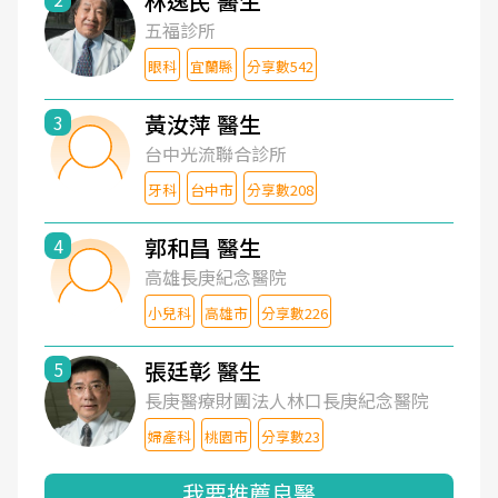
林逸民 醫生
五福診所
眼科
宜蘭縣
分享數542
黃汝萍 醫生
3
台中光流聯合診所
牙科
台中市
分享數208
郭和昌 醫生
4
高雄長庚紀念醫院
小兒科
高雄市
分享數226
張廷彰 醫生
5
長庚醫療財團法人林口長庚紀念醫院
婦產科
桃園市
分享數23
我要推薦良醫