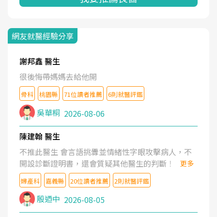
網友就醫經驗分享
謝邦鑫 醫生
很後悔帶媽媽去給他開
骨科
桃園縣
71位讀者推薦
6則就醫評鑑
吳華桐
2026-08-06
陳建翰 醫生
不推此醫生 會言語挑釁並情緒性字眼攻擊病人，不
開設診斷證明書，還會質疑其他醫生的判斷！
更多
婦產科
嘉義縣
20位讀者推薦
2則就醫評鑑
殷迺中
2026-08-05