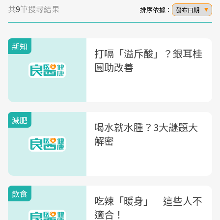
共
9
筆搜尋結果
排序依據：
發布日期
新知
打嗝「溢斥酸」？銀耳桂
圓助改善
減肥
喝水就水腫？3大謎題大
解密
飲食
吃辣「暖身」 這些人不
適合！