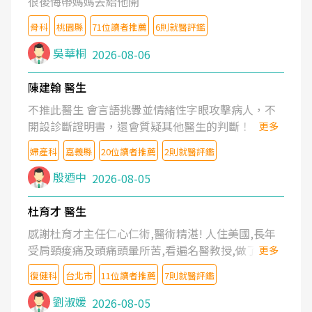
很後悔帶媽媽去給他開
骨科
桃園縣
71位讀者推薦
6則就醫評鑑
吳華桐
2026-08-06
陳建翰 醫生
不推此醫生 會言語挑釁並情緒性字眼攻擊病人，不
開設診斷證明書，還會質疑其他醫生的判斷！
更多
婦產科
嘉義縣
20位讀者推薦
2則就醫評鑑
殷迺中
2026-08-05
杜育才 醫生
感謝杜育才主任仁心仁術,醫術精湛! 人住美國,長年
受肩頸痠痛及頭痛頭暈所苦,看遍名醫教授,做了各種
更多
檢查,也嘗試過西醫打針,中醫針灸及物理徒手治療都
復健科
台北市
11位讀者推薦
7則就醫評鑑
沒有用,後來連吃到嗎啡類止痛藥都效果有限,只是壓
症狀,沒多久就痛起來,多年失眠嚴重影響生活品質.
劉淑媛
2026-08-05