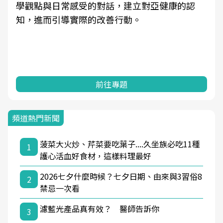
學觀點與日常感受的對話，建立對亞健康的認
知，進而引導實際的改善行動。
前往專題
頻道熱門新聞
菠菜大火炒、芹菜要吃葉子....久坐族必吃11種
1
護心活血好食材，這樣料理最好
2026七夕什麼時候？七夕日期、由來與3習俗8
2
禁忌一次看
濾藍光產品真有效？ 醫師告訴你
3