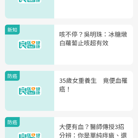
新知
咳不停？吳明珠：冰糖燉
白蘿蔔止咳超有效
防癌
35歲女重養生 竟便血罹
癌！
防癌
大便有血？醫師傳授3招
分辨：你是單純痔瘡、還