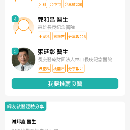
牙科
台中市
分享數208
郭和昌 醫生
4
高雄長庚紀念醫院
小兒科
高雄市
分享數226
張廷彰 醫生
5
長庚醫療財團法人林口長庚紀念醫院
婦產科
桃園市
分享數23
我要推薦良醫
網友就醫經驗分享
謝邦鑫 醫生