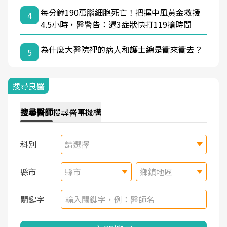
每分鐘190萬腦細胞死亡！把握中風黃金救援
4
4.5小時，醫警告：遇3症狀快打119搶時間
為什麼大醫院裡的病人和護士總是衝來衝去？
5
搜尋良醫
搜尋
醫師
搜尋
醫事機構
科別
請選擇
縣市
縣市
鄉鎮地區
關鍵字