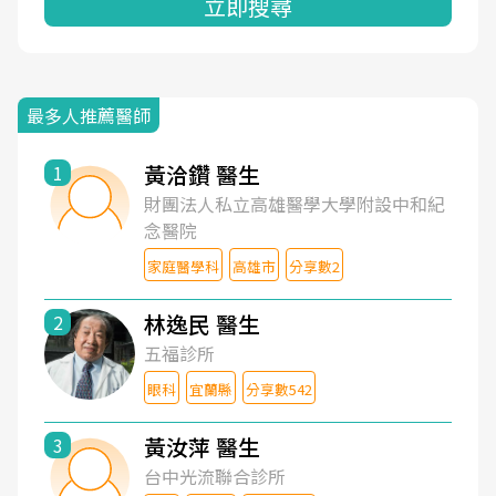
立即搜尋
最多人推薦醫師
黃洽鑽 醫生
1
財團法人私立高雄醫學大學附設中和紀
念醫院
家庭醫學科
高雄市
分享數2
林逸民 醫生
2
五福診所
眼科
宜蘭縣
分享數542
黃汝萍 醫生
3
台中光流聯合診所