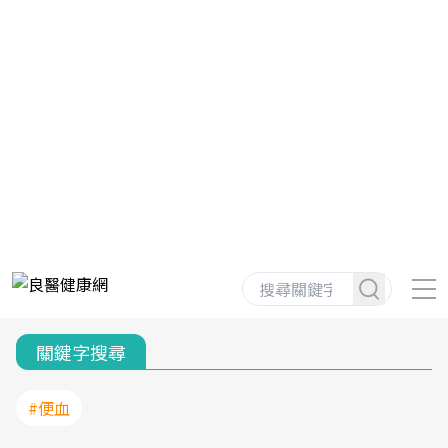
關鍵字搜尋
#便血