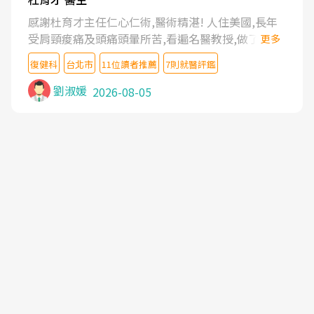
感謝杜育才主任仁心仁術,醫術精湛! 人住美國,長年
受肩頸痠痛及頭痛頭暈所苦,看遍名醫教授,做了各種
更多
檢查,也嘗試過西醫打針,中醫針灸及物理徒手治療都
復健科
台北市
11位讀者推薦
7則就醫評鑑
沒有用,後來連吃到嗎啡類止痛藥都效果有限,只是壓
症狀,沒多久就痛起來,多年失眠嚴重影響生活品質.
劉淑媛
2026-08-05
台灣親友介紹忠孝醫院杜育才主任是頸頭症候群專
家,上網搜尋杜主任相關文章新聞跟網路評價之後,下
定決心飛回台北找杜醫師診治. 杜主任的乾針跟增生
治療真的很厲害,第一次乾針就覺得整個肩頸鬆開,回
家特別好睡,經過幾次治療,長年頑疾已經好了大半,杜
主任除了打針超厲害,還會一直交代要改善姿勢跟好
好做運動,看診態度親切溫暖,真的是不可多得的良醫,
大力推荐!