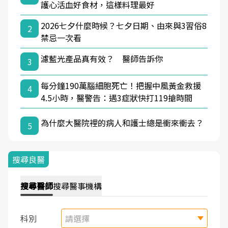
護心活血好食材，這樣料理最好
2026七夕什麼時候？七夕日期、由來與3習俗8
2
禁忌一次看
濾藍光產品真有效？ 醫師告訴你
3
每分鐘190萬腦細胞死亡！把握中風黃金救援
4
4.5小時，醫警告：遇3症狀快打119搶時間
為什麼大醫院裡的病人和護士總是衝來衝去？
5
搜尋良醫
搜尋
醫師
搜尋
醫事機構
科別
請選擇