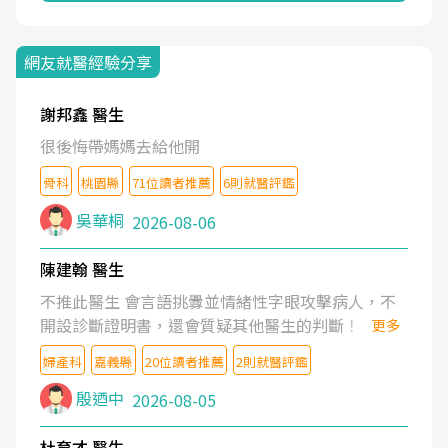
網友就醫經驗分享
謝邦鑫 醫生
很後悔帶媽媽去給他開
骨科
桃園縣
71位讀者推薦
6則就醫評鑑
吳華桐
2026-08-06
陳建翰 醫生
不推此醫生 會言語挑釁並情緒性字眼攻擊病人，不
開設診斷證明書，還會質疑其他醫生的判斷！
更多
婦產科
嘉義縣
20位讀者推薦
2則就醫評鑑
殷迺中
2026-08-05
杜育才 醫生