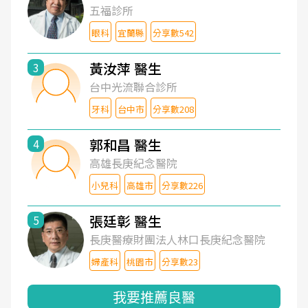
五福診所
眼科
宜蘭縣
分享數542
黃汝萍 醫生
3
台中光流聯合診所
牙科
台中市
分享數208
郭和昌 醫生
4
高雄長庚紀念醫院
小兒科
高雄市
分享數226
張廷彰 醫生
5
長庚醫療財團法人林口長庚紀念醫院
婦產科
桃園市
分享數23
我要推薦良醫