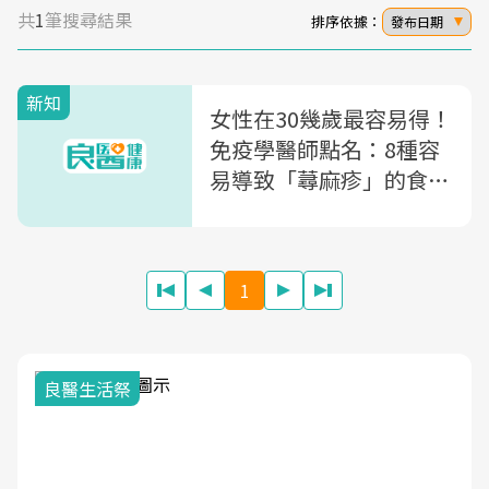
共
1
筆搜尋結果
排序依據：
發布日期
新知
女性在30幾歲最容易得！
免疫學醫師點名：8種容
易導致「蕁麻疹」的食物
過敏原
1
良醫生活祭