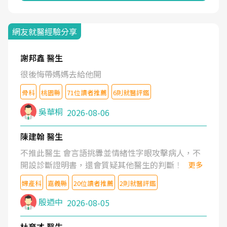
網友就醫經驗分享
謝邦鑫 醫生
很後悔帶媽媽去給他開
骨科
桃園縣
71位讀者推薦
6則就醫評鑑
吳華桐
2026-08-06
陳建翰 醫生
不推此醫生 會言語挑釁並情緒性字眼攻擊病人，不
開設診斷證明書，還會質疑其他醫生的判斷！
更多
婦產科
嘉義縣
20位讀者推薦
2則就醫評鑑
殷迺中
2026-08-05
杜育才 醫生