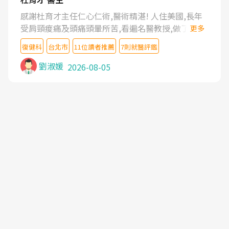
感謝杜育才主任仁心仁術,醫術精湛! 人住美國,長年
受肩頸痠痛及頭痛頭暈所苦,看遍名醫教授,做了各種
更多
檢查,也嘗試過西醫打針,中醫針灸及物理徒手治療都
復健科
台北市
11位讀者推薦
7則就醫評鑑
沒有用,後來連吃到嗎啡類止痛藥都效果有限,只是壓
症狀,沒多久就痛起來,多年失眠嚴重影響生活品質.
劉淑媛
2026-08-05
台灣親友介紹忠孝醫院杜育才主任是頸頭症候群專
家,上網搜尋杜主任相關文章新聞跟網路評價之後,下
定決心飛回台北找杜醫師診治. 杜主任的乾針跟增生
治療真的很厲害,第一次乾針就覺得整個肩頸鬆開,回
家特別好睡,經過幾次治療,長年頑疾已經好了大半,杜
主任除了打針超厲害,還會一直交代要改善姿勢跟好
好做運動,看診態度親切溫暖,真的是不可多得的良醫,
大力推荐!