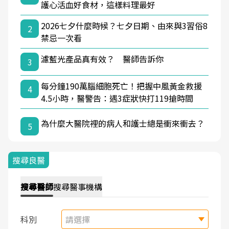
護心活血好食材，這樣料理最好
2026七夕什麼時候？七夕日期、由來與3習俗8
2
禁忌一次看
濾藍光產品真有效？ 醫師告訴你
3
每分鐘190萬腦細胞死亡！把握中風黃金救援
4
4.5小時，醫警告：遇3症狀快打119搶時間
為什麼大醫院裡的病人和護士總是衝來衝去？
5
搜尋良醫
搜尋
醫師
搜尋
醫事機構
科別
請選擇