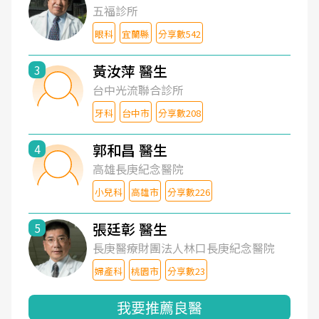
五福診所
眼科
宜蘭縣
分享數542
黃汝萍 醫生
3
台中光流聯合診所
牙科
台中市
分享數208
郭和昌 醫生
4
高雄長庚紀念醫院
小兒科
高雄市
分享數226
張廷彰 醫生
5
長庚醫療財團法人林口長庚紀念醫院
婦產科
桃園市
分享數23
我要推薦良醫