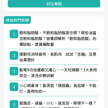
前往專題
頻道熱門新聞
飽和脂肪酸、不飽和脂肪酸差在哪？哪些油富
1
含飽和脂肪酸？營養師解析「飽和脂肪酸」的
優缺點、建議攝取量
運動完消除疲勞、長肌肉 試試「含糖」豆漿
2
效果更好
藍莓9功效護眼又護心，一天吃幾顆？3大食用
3
禁忌、清洗步驟詳解
小心噴毒液！看清楚「隱翅蟲」長這樣，不能
4
打，要用吹的～
龍鬚菜、過貓、川七、皇宮菜，哪裡不一樣？
5