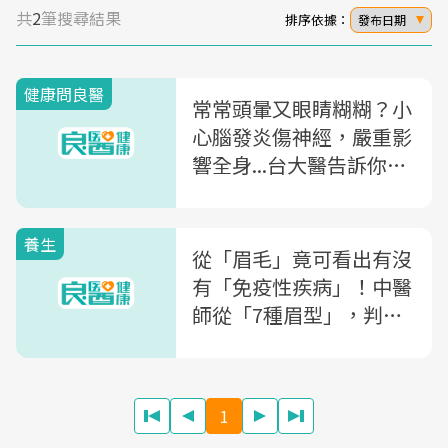
共
2
筆搜尋結果
排序依據：
發布日期
健康問良醫
常常頭暈又眼睛糊糊？小
心腦發炎傷神經，嚴重影
響全身...台大醫告訴你
「多發性硬化症」的黃金
治療期
養生
從「眉毛」竟可看出有沒
有「免疫性疾病」！中醫
師從「7種眉型」，判斷
你的身體健康
1