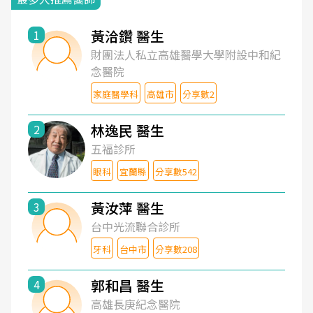
黃洽鑽 醫生
1
財團法人私立高雄醫學大學附設中和紀
念醫院
家庭醫學科
高雄市
分享數2
林逸民 醫生
2
五福診所
眼科
宜蘭縣
分享數542
黃汝萍 醫生
3
台中光流聯合診所
牙科
台中市
分享數208
郭和昌 醫生
4
高雄長庚紀念醫院