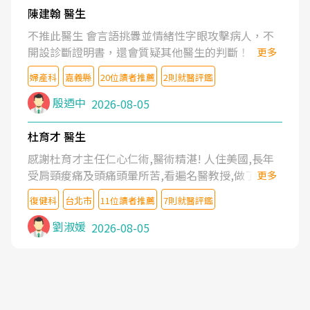
陳建翰 醫生
不推此醫生 會言語挑釁並情緒性字眼攻擊病人，不
開設診斷證明書，還會質疑其他醫生的判斷！
更多
婦產科
嘉義縣
20位讀者推薦
2則就醫評鑑
殷迺中
2026-08-05
杜育才 醫生
感謝杜育才主任仁心仁術,醫術精湛! 人住美國,長年
受肩頸痠痛及頭痛頭暈所苦,看遍名醫教授,做了各種
更多
檢查,也嘗試過西醫打針,中醫針灸及物理徒手治療都
復健科
台北市
11位讀者推薦
7則就醫評鑑
沒有用,後來連吃到嗎啡類止痛藥都效果有限,只是壓
症狀,沒多久就痛起來,多年失眠嚴重影響生活品質.
劉淑媛
2026-08-05
台灣親友介紹忠孝醫院杜育才主任是頸頭症候群專
家,上網搜尋杜主任相關文章新聞跟網路評價之後,下
定決心飛回台北找杜醫師診治. 杜主任的乾針跟增生
治療真的很厲害,第一次乾針就覺得整個肩頸鬆開,回
家特別好睡,經過幾次治療,長年頑疾已經好了大半,杜