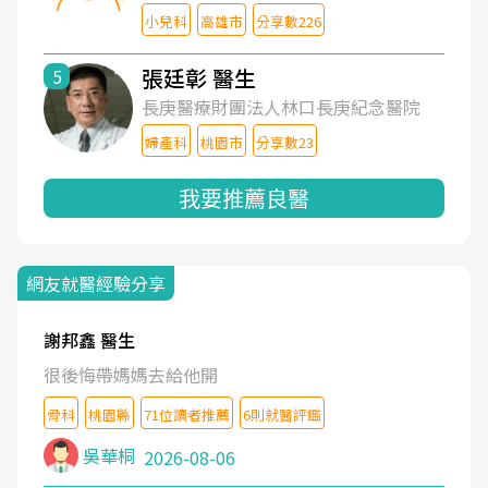
小兒科
高雄市
分享數226
張廷彰 醫生
5
長庚醫療財團法人林口長庚紀念醫院
婦產科
桃園市
分享數23
我要推薦良醫
網友就醫經驗分享
謝邦鑫 醫生
很後悔帶媽媽去給他開
骨科
桃園縣
71位讀者推薦
6則就醫評鑑
吳華桐
2026-08-06